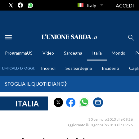
Italy
ACCEDI
METEO
ProgrammaUS
Video
Sardegna
Italia
Mondo
Po
COMUNI AL VOTO
Incendi
Sos Sardegna
Incidenti
Cagli
TEMI CALDI DI OGGI:
VIDEO
SFOGLIA IL QUOTIDIANO
FOTO
ITALIA
CRONACA SARDEGNA
CAGLIARI
30 gennaio 2013 alle 09:26
PROVINCIA DI CAGLIARI
aggiornato il 30 gennaio 2013 alle 09:26
SULCIS IGLESIENTE