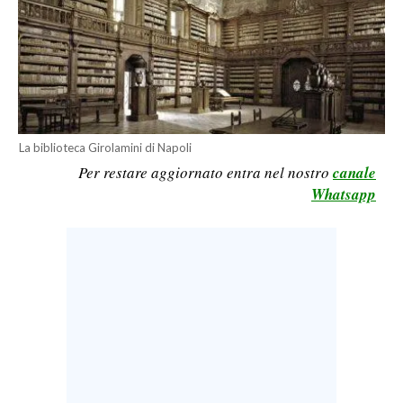
LAVORO
BANDI
SPORT IN SARDEGNA
SPORT
La biblioteca Girolamini di Napoli
RISULTATI E CLASSIFICHE
Per restare aggiornato entra nel nostro
canale
Whatsapp
CALCIO
CALCIO REGIONALE
BASKET
VOLLEY
MOTORI
TENNIS
ALTRI SPORT
CULTURA