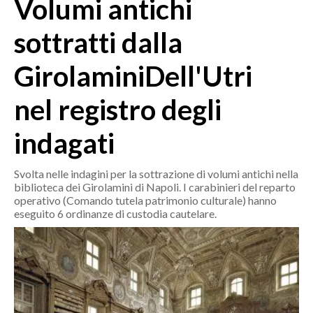
Volumi antichi
MEDIO CAMPIDANO
ORISTANO E PROVINCIA
sottratti dalla
SASSARI E PROVINCIA
GirolaminiDell'Utri
GALLURA
NUORO E PROVINCIA
nel registro degli
OGLIASTRA
AGENDA
indagati
CRONACA
Svolta nelle indagini per la sottrazione di volumi antichi nella
biblioteca dei Girolamini di Napoli. I carabinieri del reparto
ITALIA
operativo (Comando tutela patrimonio culturale) hanno
MONDO
eseguito 6 ordinanze di custodia cautelare.
POLITICA
ECONOMIA
SERVIZI ALLE IMPRESE