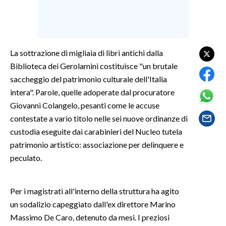
SPETTACOLI
GOSSIP
La sottrazione di migliaia di libri antichi dalla
Biblioteca dei Gerolamini costituisce "un brutale
SALUTE
saccheggio del patrimonio culturale dell'Italia
intera". Parole, quelle adoperate dal procuratore
SARDEGNA TURISMO
Giovanni Colangelo, pesanti come le accuse
contestate a vario titolo nelle sei nuove ordinanze di
SARDI NEL MONDO
custodia eseguite dai carabinieri del Nucleo tutela
NOTIZIE
patrimonio artistico: associazione per delinquere e
EVENTI
peculato.
#CARAUNIONE
Per i magistrati all'interno della struttura ha agito
3 MINUTI CON
un sodalizio capeggiato dall'ex direttore Marino
Massimo De Caro, detenuto da mesi. I preziosi
INSULARITÀ