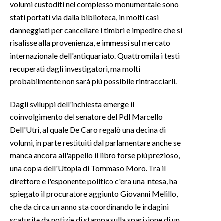
volumi custoditi nel complesso monumentale sono
stati portati via dalla biblioteca, in molti casi
INFO AZIENDE
danneggiati per cancellare i timbri e impedire che si
ABBONATI
risalisse alla provenienza, e immessi sul mercato
ANNUNCI
internazionale dell'antiquariato. Quattromila i testi
NECROLOGI
recuperati dagli investigatori, ma molti
probabilmente non sarà più possibile rintracciarli.
PUBBLICITÀ
SPIAGGE
Dagli sviluppi dell'inchiesta emerge il
STORE
coinvolgimento del senatore del Pdl Marcello
Dell'Utri, al quale De Caro regalò una decina di
volumi, in parte restituiti dal parlamentare anche se
manca ancora all'appello il libro forse più prezioso,
una copia dell'Utopia di Tommaso Moro. Tra il
direttore e l'esponente politico c'era una intesa, ha
spiegato il procuratore aggiunto Giovanni Melillo,
che da circa un anno sta coordinando le indagini
scaturite da notizie di stampa sulla sparizione di un