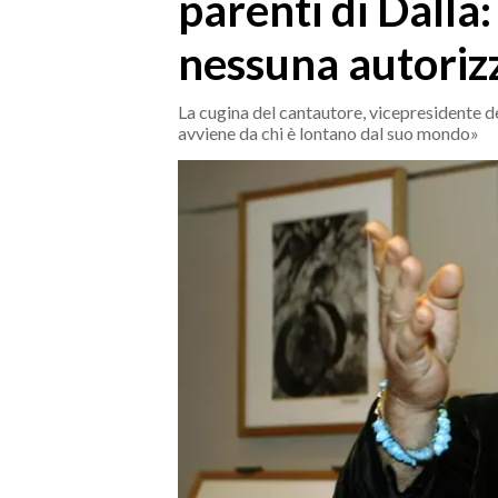
parenti di Dalla:
MEDIO CAMPIDANO
ORISTANO E PROVINCIA
nessuna autoriz
SASSARI E PROVINCIA
GALLURA
La cugina del cantautore, vicepresidente de
avviene da chi è lontano dal suo mondo»
NUORO E PROVINCIA
OGLIASTRA
AGENDA
CRONACA
ITALIA
MONDO
POLITICA
ECONOMIA
SERVIZI ALLE IMPRESE