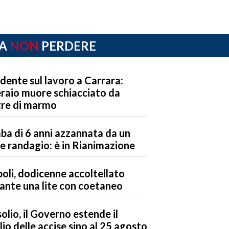
A
NON
PERDERE
idente sul lavoro a Carrara:
raio muore schiacciato da
tre di marmo
ba di 6 anni azzannata da un
e randagio: è in Rianimazione
oli, dodicenne accoltellato
ante una lite con coetaneo
olio, il Governo estende il
lio delle accise sino al 25 agosto