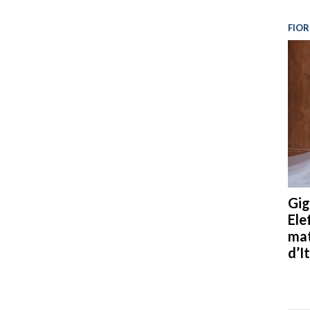
FIOR
Gig
Ele
mat
d’It