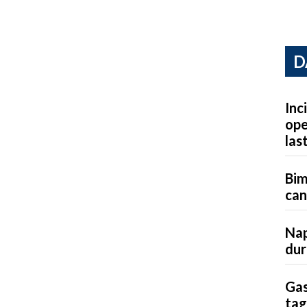
D
Inc
ope
las
Bim
can
Nap
dur
Gas
tag