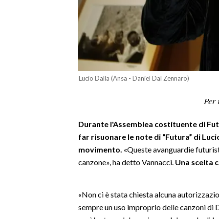
LAVORO
BANDI
SPORT IN SARDEGNA
SPORT
Lucio Dalla (Ansa - Daniel Dal Zennaro)
RISULTATI E CLASSIFICHE
Per 
CALCIO
CALCIO REGIONALE
Durante l'Assemblea costituente di Fut
BASKET
far risuonare le note di “Futura” di Luc
movimento.
«Queste avanguardie futurist
VOLLEY
canzone», ha detto Vannacci.
Una scelta c
MOTORI
TENNIS
ALTRI SPORT
«Non ci è stata chiesta alcuna autorizzazion
sempre un uso improprio delle canzoni di Da
CULTURA