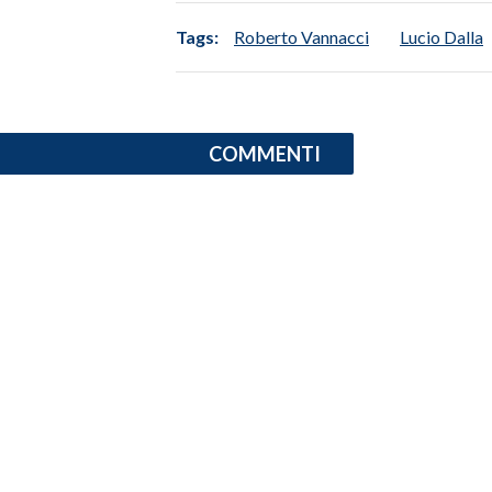
Tags:
Roberto Vannacci
Lucio Dalla
INFO AZIENDE
ABBONATI
ANNUNCI
NECROLOGI
COMMENTI
PUBBLICITÀ
SPIAGGE
STORE