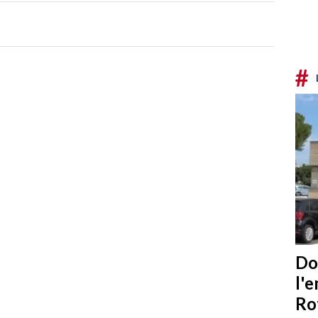
#
Do
l'
Ro