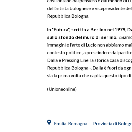
così lontano dal pensiero e dal mondo di 
dell'artista bolognese e vicepresidente del
SPETTACOLI
Repubblica Bologna.
GOSSIP
In “Futura”, scritta a Berlino nel 1979,
sullo sfondo del muro di Berlino.
«Siamo 
SALUTE
immagini e l'arte di Lucio non abbiamo mai 
contesto politico, a prescindere dal parti
SARDEGNA TURISMO
Dalla e Pressing Line, la storica casa disco
Repubblica Bologna -. Dalla è fuori da ogni
SARDI NEL MONDO
sia la prima volta che capita questo tipo d
NOTIZIE
EVENTI
(Unioneonline)
#CARAUNIONE
3 MINUTI CON
Emilia-Romagna
Provincia di Bolog
INSULARITÀ