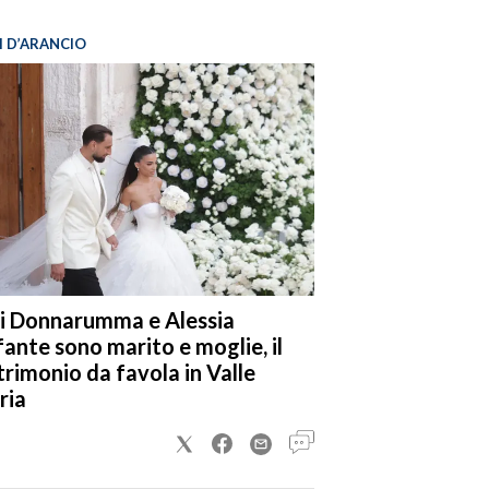
I D’ARANCIO
i Donnarumma e Alessia
fante sono marito e moglie, il
rimonio da favola in Valle
ria