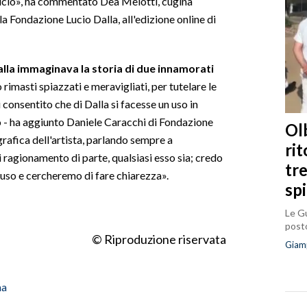
Lucio», ha commentato Dea Melotti, cugina
la Fondazione Lucio Dalla, all'edizione online di
 Dalla immaginava la storia di due innamorati
rimasti spiazzati e meravigliati, per tutelare le
consentito che di Dalla si facesse un uso in
to - ha aggiunto Daniele Caracchi di Fondazione
Olb
grafica dell'artista, parlando sempre a
ri
 ragionamento di parte, qualsiasi esso sia; credo
tr
i uso e cercheremo di fare chiarezza».
sp
Le Gu
posto
© Riproduzione riservata
Giam
na