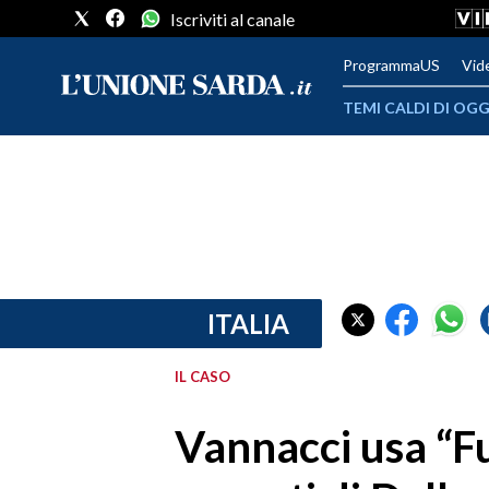
Iscriviti al canale
ProgrammaUS
Vid
TEMI CALDI DI OGG
METEO
COMUNI AL VOTO
VIDEO
FOTO
ITALIA
CRONACA SARDEGNA
IL CASO
CAGLIARI
Vannacci usa “Fu
PROVINCIA DI CAGLIARI
SULCIS IGLESIENTE