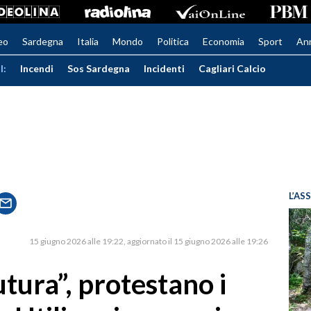
eo
Sardegna
Italia
Mondo
Politica
Economia
Sport
An
I:
Incendi
Sos Sardegna
Incidenti
Cagliari Calcio
L’AS
15 giugno 2026 alle 19:22
aggiornato il 15 giugno 2026 alle 19:26
tura”, protestano i