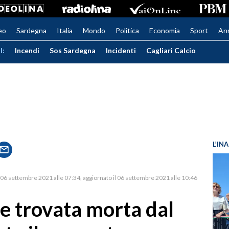
eo
Sardegna
Italia
Mondo
Politica
Economia
Sport
An
I:
Incendi
Sos Sardegna
Incidenti
Cagliari Calcio
L’IN
06 settembre 2021 alle 07:34
aggiornato il 06 settembre 2021 alle 10:46
e trovata morta dal