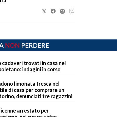
ria
A
NON
PERDERE
 cadaveri trovati in casa nel
oletano: indagini in corso
dono limonata fresca nel
tile di casa per comprare un
orino, denunciati tre ragazzini
icenne arrestato per
rorismo, nel suo pc video