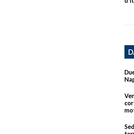
d’It
D
Due
Nap
Ven
cor
mot
Sed
ter