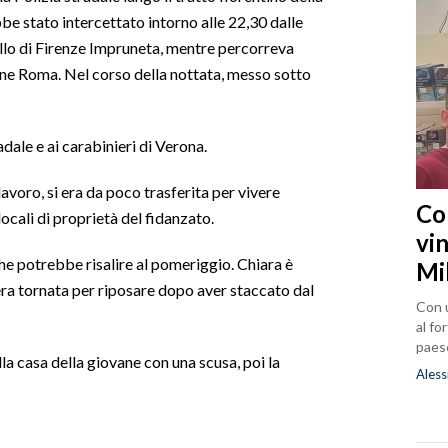
e stato intercettato intorno alle 22,30 dalle
sello di Firenze Impruneta, mentre percorreva
one Roma. Nel corso della nottata, messo sotto
adale e ai carabinieri di Verona.
 lavoro, si era da poco trasferita per vivere
Co
cali di proprietà del fidanzato.
vin
che potrebbe risalire al pomeriggio. Chiara è
Mi
era tornata per riposare dopo aver staccato dal
Con u
al fo
paes
la casa della giovane con una scusa, poi la
Aless