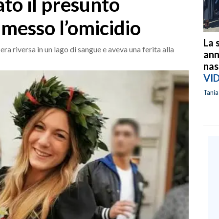
to il presunto
messo l’omicidio
La 
ra riversa in un lago di sangue e aveva una ferita alla
ann
nas
VI
Tani