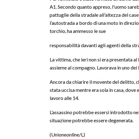
A1. Secondo quanto appreso, l'uomo sarebb
SPETTACOLI
pattuglie della stradale all'altezza del ca
l’autostrada a bordo di una moto in direzi
GOSSIP
torchio, ha ammesso le sue
SALUTE
responsabilità davanti agli agenti della str
SARDEGNA TURISMO
La vittima, che ieri non si era presentata al
assieme al compagno. Lavorava in uno dei lo
SARDI NEL MONDO
Ancora da chiarire il movente del delitto, 
NOTIZIE
stata uccisa mentre era sola in casa, dove 
EVENTI
lavoro alle 14.
#CARAUNIONE
L’assassino potrebbe essersi introdotto nel
situazione potrebbe essere degenerata.
3 MINUTI CON
(Unioneonline/L)
INSULARITÀ