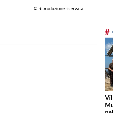
© Riproduzione riservata
#
Vi
Mu
ne