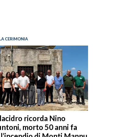
LA CERIMONIA
llacidro ricorda Nino
ntoni, morto 50 anni fa
ll’incendio di Monti Mannu