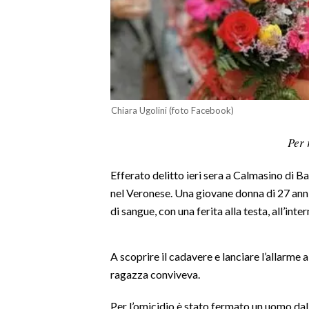
LAVORO
BANDI
SPORT IN SARDEGNA
SPORT
Chiara Ugolini (foto Facebook)
RISULTATI E CLASSIFICHE
Per 
CALCIO
CALCIO REGIONALE
Efferato delitto ieri sera a Calmasino di Ba
BASKET
nel Veronese. Una giovane donna di 27 anni,
di sangue, con una ferita alla testa, all’int
VOLLEY
MOTORI
TENNIS
A scoprire il cadavere e lanciare l’allarme al
ALTRI SPORT
ragazza conviveva.
Per l’omicidio è stato fermato un uomo dalla
CULTURA