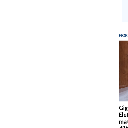
FIOR
Gig
Ele
mat