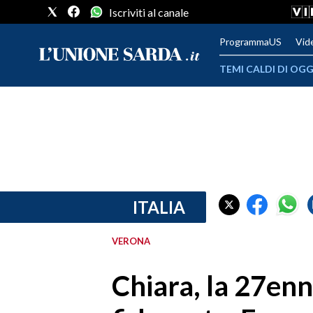
Iscriviti al canale
ProgrammaUS
Vid
TEMI CALDI DI OGG
METEO
COMUNI AL VOTO
VIDEO
FOTO
ITALIA
CRONACA SARDEGNA
VERONA
CAGLIARI
Chiara, la 27enn
PROVINCIA DI CAGLIARI
SULCIS IGLESIENTE