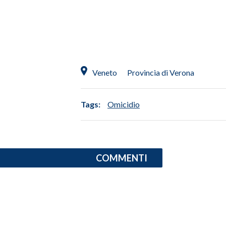
INFO AZIENDE
ABBONATI
ANNUNCI
NECROLOGI
Veneto
Provincia di Verona
PUBBLICITÀ
SPIAGGE
Tags:
Omicidio
STORE
COMMENTI