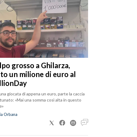
lpo grosso a Ghilarza,
to un milione di euro al
llionDay
na giocata di appena un euro, parte la caccia
rtunato: «Mai una somma così alta in questo
e»
ia Orbana