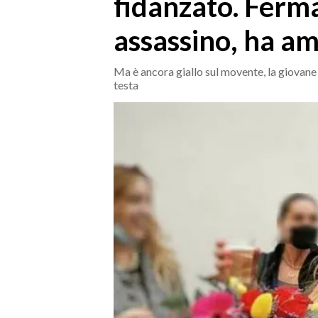
fidanzato. Ferma
MEDIO CAMPIDANO
ORISTANO E PROVINCIA
assassino, ha am
SASSARI E PROVINCIA
GALLURA
Ma è ancora giallo sul movente, la giovane e
testa
NUORO E PROVINCIA
OGLIASTRA
AGENDA
CRONACA
ITALIA
MONDO
POLITICA
ECONOMIA
SERVIZI ALLE IMPRESE