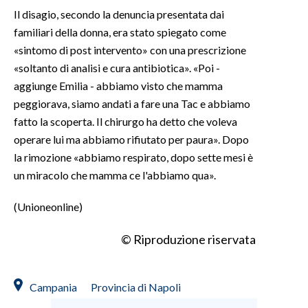
Il disagio, secondo la denuncia presentata dai
INFO AZIENDE
familiari della donna, era stato spiegato come
«sintomo di post intervento» con una prescrizione
ABBONATI
«soltanto di analisi e cura antibiotica». «Poi -
ANNUNCI
aggiunge Emilia - abbiamo visto che mamma
NECROLOGI
peggiorava, siamo andati a fare una Tac e abbiamo
PUBBLICITÀ
fatto la scoperta. Il chirurgo ha detto che voleva
SPIAGGE
operare lui ma abbiamo rifiutato per paura». Dopo
STORE
la rimozione «abbiamo respirato, dopo sette mesi è
un miracolo che mamma ce l'abbiamo qua».
(Unioneonline)
© Riproduzione riservata
Campania
Provincia di Napoli