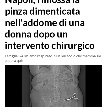
MEDIO CAMPIDANO
pinza dimenticata
ORISTANO E PROVINCIA
SASSARI E PROVINCIA
nell'addome di una
GALLURA
donna dopo un
NUORO E PROVINCIA
OGLIASTRA
intervento chirurgico
AGENDA
La figlia: «Abbiamo respirato, è un miracolo che mamma sia
CRONACA
ancora qui»
ITALIA
MONDO
POLITICA
ECONOMIA
SERVIZI ALLE IMPRESE