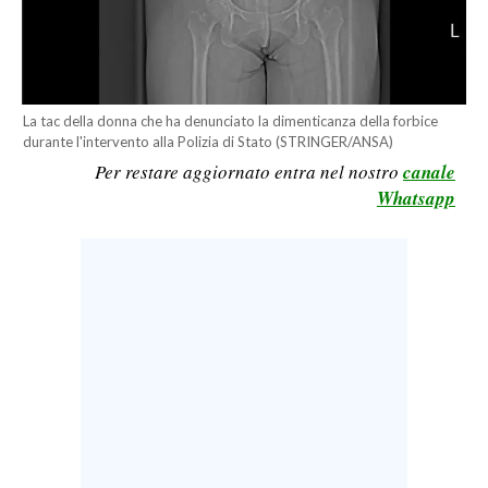
LAVORO
BANDI
SPORT IN SARDEGNA
La tac della donna che ha denunciato la dimenticanza della forbice
durante l'intervento alla Polizia di Stato (STRINGER/ANSA)
SPORT
Per restare aggiornato entra nel nostro
canale
Whatsapp
RISULTATI E CLASSIFICHE
CALCIO
CALCIO REGIONALE
BASKET
VOLLEY
MOTORI
TENNIS
ALTRI SPORT
CULTURA