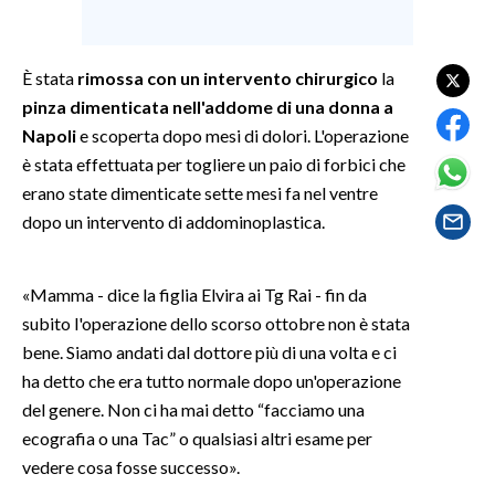
SPETTACOLI
È stata
rimossa con un intervento chirurgico
la
GOSSIP
pinza dimenticata nell'addome di una donna a
Napoli
e scoperta dopo mesi di dolori. L'operazione
SALUTE
è stata effettuata per togliere un paio di forbici che
erano state dimenticate sette mesi fa nel ventre
SARDEGNA TURISMO
dopo un intervento di addominoplastica.
SARDI NEL MONDO
«Mamma - dice la figlia Elvira ai Tg Rai - fin da
NOTIZIE
subito l'operazione dello scorso ottobre non è stata
EVENTI
bene. Siamo andati dal dottore più di una volta e ci
ha detto che era tutto normale dopo un'operazione
#CARAUNIONE
del genere. Non ci ha mai detto “facciamo una
3 MINUTI CON
ecografia o una Tac” o qualsiasi altri esame per
vedere cosa fosse successo».
INSULARITÀ