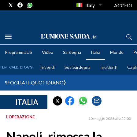
Italy
ACCEDI
METEO
ProgrammaUS
Video
Sardegna
Italia
Mondo
Po
COMUNI AL VOTO
Incendi
Sos Sardegna
Incidenti
Cagli
TEMI CALDI DI OGGI:
VIDEO
SFOGLIA IL QUOTIDIANO
FOTO
ITALIA
CRONACA SARDEGNA
CAGLIARI
L’OPERAZIONE
10 maggio 2026 alle 22:00
PROVINCIA DI CAGLIARI
SULCIS IGLESIENTE
Napoli, rimossa la