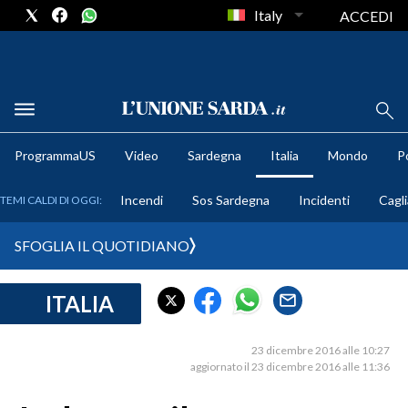
Italy
ACCEDI
METEO
ProgrammaUS
Video
Sardegna
Italia
Mondo
Po
COMUNI AL VOTO
Incendi
Sos Sardegna
Incidenti
Cagli
TEMI CALDI DI OGGI:
VIDEO
SFOGLIA IL QUOTIDIANO
FOTO
ITALIA
CRONACA SARDEGNA
CAGLIARI
23 dicembre 2016 alle 10:27
PROVINCIA DI CAGLIARI
aggiornato il 23 dicembre 2016 alle 11:36
SULCIS IGLESIENTE