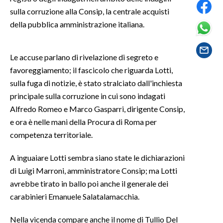
sulla corruzione alla Consip, la centrale acquisti
SPETTACOLI
della pubblica amministrazione italiana.
GOSSIP
Le accuse parlano di rivelazione di segreto e
favoreggiamento; il fascicolo che riguarda Lotti,
SALUTE
sulla fuga di notizie, è stato stralciato dall'inchiesta
SARDEGNA TURISMO
principale sulla corruzione in cui sono indagati
Alfredo Romeo e Marco Gasparri, dirigente Consip,
SARDI NEL MONDO
e ora è nelle mani della Procura di Roma per
NOTIZIE
competenza territoriale.
EVENTI
A inguaiare Lotti sembra siano state le dichiarazioni
di Luigi Marroni, amministratore Consip; ma Lotti
#CARAUNIONE
avrebbe tirato in ballo poi anche il generale dei
carabinieri Emanuele Salatalamacchia.
3 MINUTI CON
Nella vicenda compare anche il nome di Tullio Del
INSULARITÀ