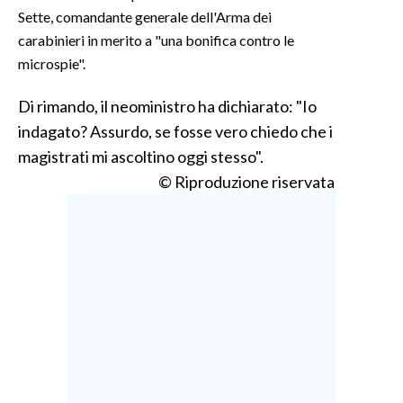
Sette, comandante generale dell'Arma dei
INFO AZIENDE
carabinieri in merito a "una bonifica contro le
microspie".
ABBONATI
ANNUNCI
Di rimando, il neoministro ha dichiarato: "Io
NECROLOGI
indagato? Assurdo, se fosse vero chiedo che i
PUBBLICITÀ
magistrati mi ascoltino oggi stesso".
SPIAGGE
© Riproduzione riservata
STORE