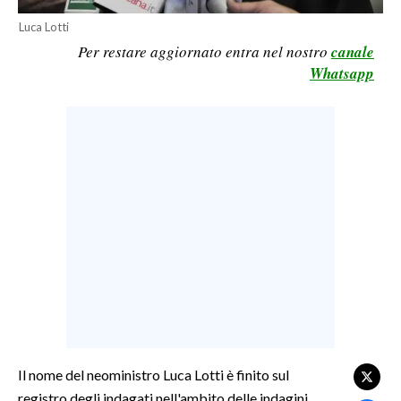
LAVORO
Luca Lotti
Per restare aggiornato entra nel nostro
canale
BANDI
Whatsapp
SPORT IN SARDEGNA
SPORT
RISULTATI E CLASSIFICHE
CALCIO
CALCIO REGIONALE
BASKET
VOLLEY
MOTORI
TENNIS
ALTRI SPORT
Il nome del neoministro Luca Lotti è finito sul
registro degli indagati nell'ambito delle indagini
CULTURA