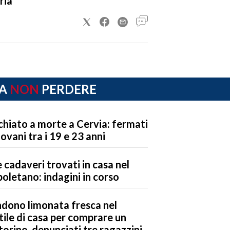
ria
A
NON
PERDERE
chiato a morte a Cervia: fermati
iovani tra i 19 e 23 anni
 cadaveri trovati in casa nel
oletano: indagini in corso
dono limonata fresca nel
tile di casa per comprare un
orino, denunciati tre ragazzini