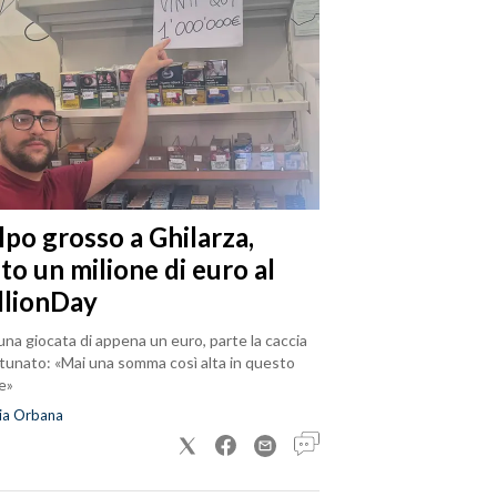
lpo grosso a Ghilarza,
to un milione di euro al
llionDay
na giocata di appena un euro, parte la caccia
rtunato: «Mai una somma così alta in questo
e»
ia Orbana