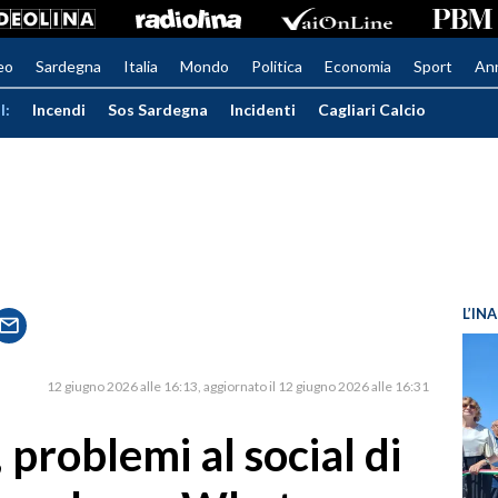
eo
Sardegna
Italia
Mondo
Politica
Economia
Sport
An
I:
Incendi
Sos Sardegna
Incidenti
Cagliari Calcio
L’IN
12 giugno 2026 alle 16:13
aggiornato il 12 giugno 2026 alle 16:31
problemi al social di