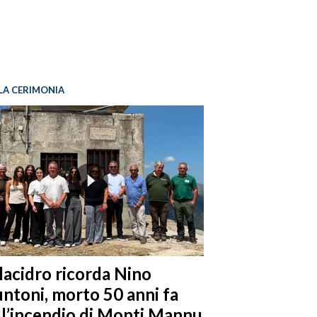
LA CERIMONIA
llacidro ricorda Nino
ntoni, morto 50 anni fa
ll’incendio di Monti Mannu