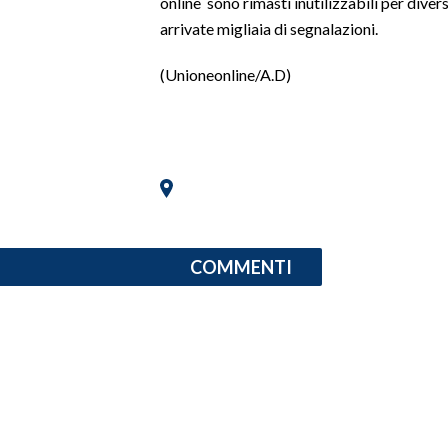
online sono rimasti inutilizzabili per div
arrivate migliaia di segnalazioni.
SPETTACOLI
(Unioneonline/A.D)
GOSSIP
SALUTE
SARDEGNA TURISMO
SARDI NEL MONDO
COMMENTI
NOTIZIE
EVENTI
#CARAUNIONE
3 MINUTI CON
INSULARITÀ