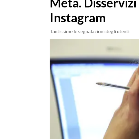
Meta. Disserviz
MEDIO CAMPIDANO
ORISTANO E PROVINCIA
Instagram
SASSARI E PROVINCIA
GALLURA
Tantissime le segnalazioni degli utenti
NUORO E PROVINCIA
OGLIASTRA
AGENDA
CRONACA
ITALIA
MONDO
POLITICA
ECONOMIA
SERVIZI ALLE IMPRESE