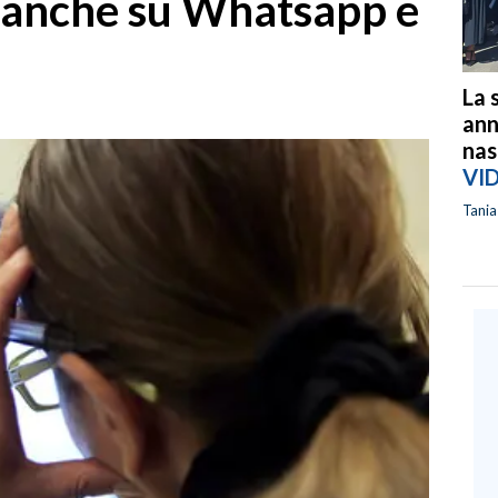
i anche su Whatsapp e
La 
ann
nas
VI
Tani