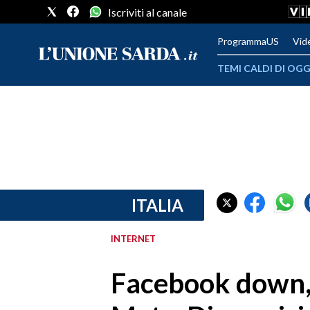
Iscriviti al canale
ProgrammaUS
Vid
TEMI CALDI DI OGG
METEO
COMUNI AL VOTO
VIDEO
FOTO
ITALIA
CRONACA SARDEGNA
INTERNET
CAGLIARI
Facebook down, 
PROVINCIA DI CAGLIARI
SULCIS IGLESIENTE