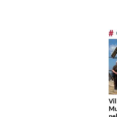
#
Vi
Mu
ne