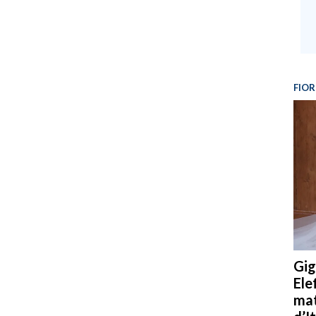
FIOR
Gig
Ele
mat