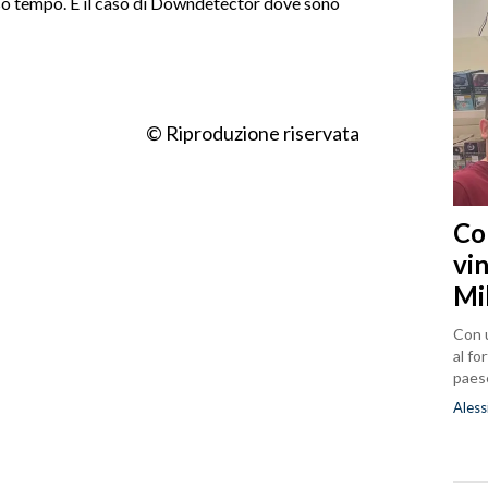
erso tempo. È il caso di Downdetector dove sono
© Riproduzione riservata
Co
vin
Mi
Con u
al fo
paes
Aless