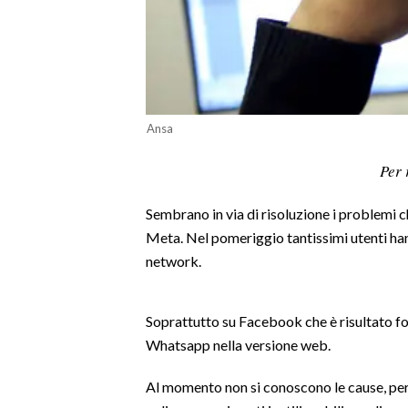
LAVORO
BANDI
SPORT IN SARDEGNA
Ansa
SPORT
Per 
RISULTATI E CLASSIFICHE
CALCIO
Sembrano in via di risoluzione i problemi c
CALCIO REGIONALE
Meta. Nel pomeriggio tantissimi utenti han
BASKET
network.
VOLLEY
MOTORI
Soprattutto su Facebook che è risultato f
TENNIS
Whatsapp nella versione web.
ALTRI SPORT
Al momento non si conoscono le cause, perfi
CULTURA