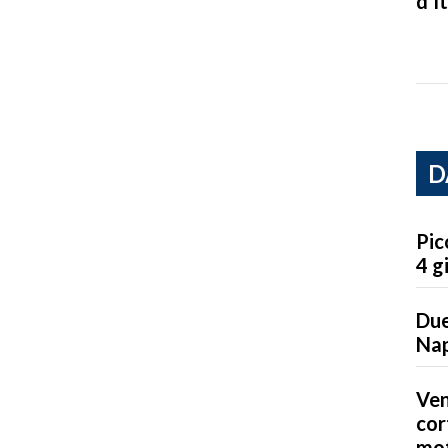
d’It
D
Pic
4 g
Due
Nap
Ven
cor
mot