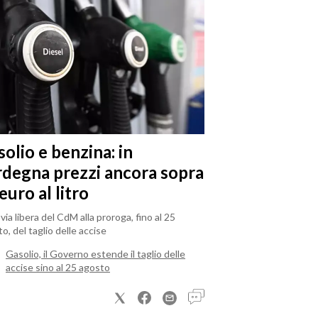
olio e benzina: in
rdegna prezzi ancora sopra
 euro al litro
il via libera del CdM alla proroga, fino al 25
o, del taglio delle accise
Gasolio, il Governo estende il taglio delle
accise sino al 25 agosto