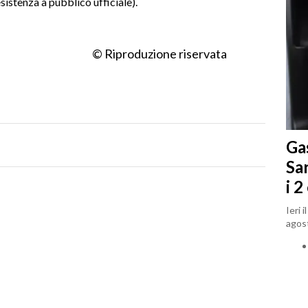
sistenza a pubblico ufficiale).
© Riproduzione riservata
Gas
Sa
i 2
Ieri 
agost