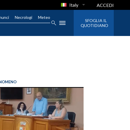
Italy
ACCEDI
nunci
Necrologi
Meteo
SFOGLIA IL
QUOTIDIANO
FENOMENO