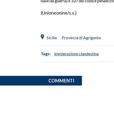
nave da guerra) e 337 del codice penale (re
SPETTACOLI
(Unioneonine/s.s.)
GOSSIP
SALUTE
Sicilia
Provincia di Agrigento
SARDEGNA TURISMO
Tags:
immigrazione clandestina
SARDI NEL MONDO
NOTIZIE
EVENTI
COMMENTI
#CARAUNIONE
3 MINUTI CON
INSULARITÀ