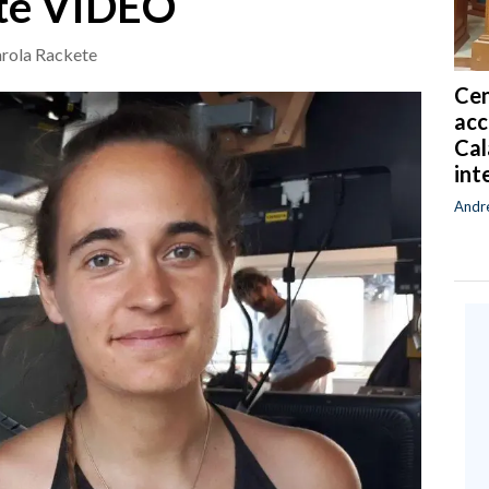
te VIDEO
arola Rackete
Cen
acc
Cal
int
Andr