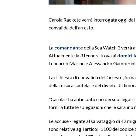
LAVORO
BANDI
Carola Rackete verrà interrogata oggi dal g
convalida dell'arresto.
SPORT IN SARDEGNA
SPORT
La
comandante
della Sea Watch 3 verrà as
Attualmente la 31enne si trova ai
domicili
RISULTATI E CLASSIFICHE
Leonardo Marino e Alessandro Gamberini
CALCIO
CALCIO REGIONALE
La richiesta di convalida dell'arresto, firma
BASKET
della misura cautelare del divieto di dimor
VOLLEY
"Carola - ha anticipato uno dei suoi legali 
MOTORI
fornirà tutte le spiegazioni che le saranno r
TENNIS
ALTRI SPORT
Le accuse - legate al salvataggio di 42 migr
sono relative agli articoli 1100 del codice
CULTURA