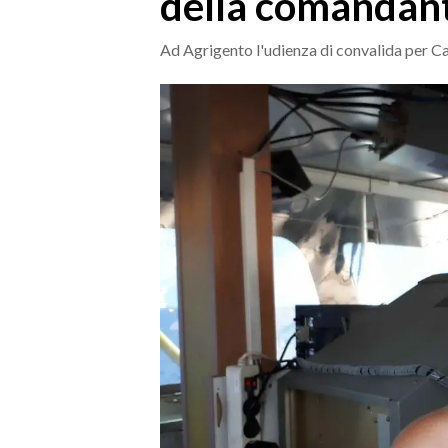
della comandan
MEDIO CAMPIDANO
ORISTANO E PROVINCIA
Ad Agrigento l'udienza di convalida per C
SASSARI E PROVINCIA
GALLURA
NUORO E PROVINCIA
OGLIASTRA
AGENDA
CRONACA
ITALIA
MONDO
POLITICA
ECONOMIA
SERVIZI ALLE IMPRESE