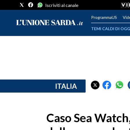
Iscriviti al canale
ProgrammaUS
Vid
TEMI CALDI DI OGG
METEO
COMUNI AL VOTO
VIDEO
FOTO
ITALIA
CRONACA SARDEGNA
CAGLIARI
Caso Sea Watch, 
PROVINCIA DI CAGLIARI
SULCIS IGLESIENTE