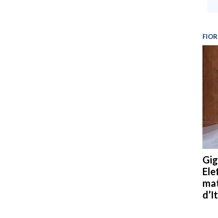
FIOR
Gig
Ele
mat
d’It