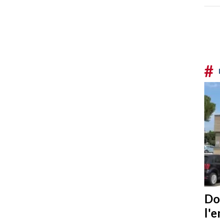
#
Do
l'