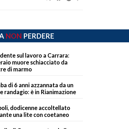
A
NON
PERDERE
idente sul lavoro a Carrara:
raio muore schiacciato da
tre di marmo
ba di 6 anni azzannata da un
e randagio: è in Rianimazione
oli, dodicenne accoltellato
ante una lite con coetaneo