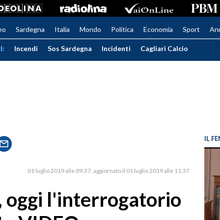
eo
Sardegna
Italia
Mondo
Politica
Economia
Sport
An
I:
Incendi
Sos Sardegna
Incidenti
Cagliari Calcio
IL 
01 luglio 2019 alle 09:37
aggiornato il 01 luglio 2019 alle 11:37
oggi l'interrogatorio