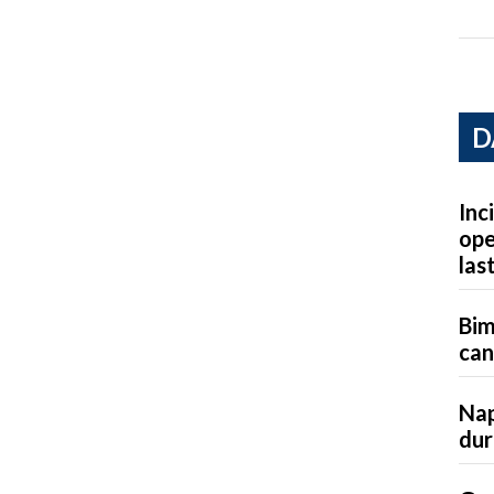
D
Inc
ope
las
Bim
can
Nap
dur