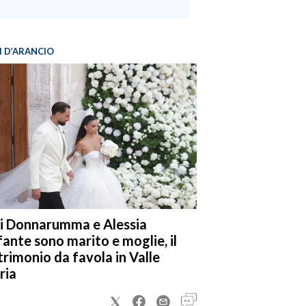
I D’ARANCIO
i Donnarumma e Alessia
fante sono marito e moglie, il
rimonio da favola in Valle
ria