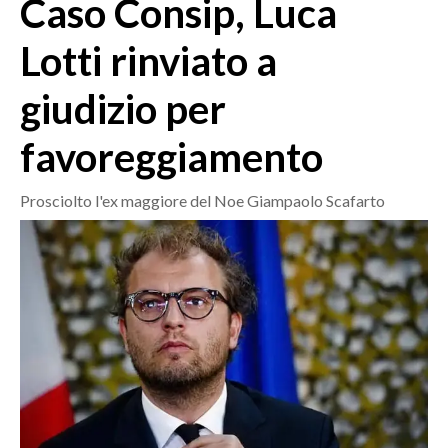
Caso Consip, Luca
MEDIO CAMPIDANO
ORISTANO E PROVINCIA
Lotti rinviato a
SASSARI E PROVINCIA
giudizio per
GALLURA
NUORO E PROVINCIA
favoreggiamento
OGLIASTRA
AGENDA
Prosciolto l'ex maggiore del Noe Giampaolo Scafarto
CRONACA
ITALIA
MONDO
POLITICA
ECONOMIA
SERVIZI ALLE IMPRESE