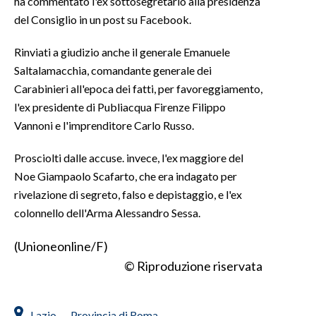
ha commentato l'ex sottosegretario alla presidenza
del Consiglio in un post su Facebook.
INFO AZIENDE
Rinviati a giudizio anche il generale Emanuele
ABBONATI
Saltalamacchia, comandante generale dei
ANNUNCI
Carabinieri all'epoca dei fatti, per favoreggiamento,
NECROLOGI
l'ex presidente di Publiacqua Firenze Filippo
PUBBLICITÀ
Vannoni e l'imprenditore Carlo Russo.
SPIAGGE
Prosciolti dalle accuse. invece, l'ex maggiore del
STORE
Noe Giampaolo Scafarto, che era indagato per
rivelazione di segreto, falso e depistaggio, e l'ex
colonnello dell'Arma Alessandro Sessa.
(Unioneonline/F)
© Riproduzione riservata
Lazio
Provincia di Roma