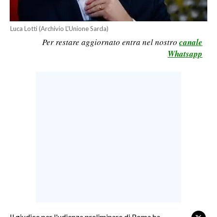
LAVORO
BANDI
Luca Lotti (Archivio L'Unione Sarda)
Per restare aggiornato entra nel nostro
canale
SPORT IN SARDEGNA
Whatsapp
SPORT
RISULTATI E CLASSIFICHE
CALCIO
CALCIO REGIONALE
BASKET
VOLLEY
MOTORI
TENNIS
ALTRI SPORT
CULTURA
Il giudice per l'udienza preliminare di Roma ha