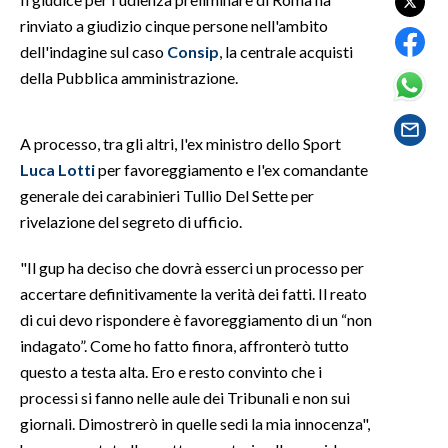
rinviato a giudizio cinque persone nell'ambito
SPETTACOLI
dell'indagine sul caso
Consip
, la centrale acquisti
della Pubblica amministrazione.
GOSSIP
SALUTE
A processo, tra gli altri, l'ex ministro dello Sport
Luca Lotti
per favoreggiamento e l'ex comandante
SARDEGNA TURISMO
generale dei carabinieri Tullio Del Sette per
rivelazione del segreto di ufficio.
SARDI NEL MONDO
"Il gup ha deciso che dovrà esserci un processo per
NOTIZIE
accertare definitivamente la verità dei fatti. Il reato
EVENTI
di cui devo rispondere è favoreggiamento di un “non
indagato”. Come ho fatto finora, affronterò tutto
#CARAUNIONE
questo a testa alta. Ero e resto convinto che i
3 MINUTI CON
processi si fanno nelle aule dei Tribunali e non sui
giornali. Dimostrerò in quelle sedi la mia innocenza",
INSULARITÀ