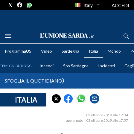
Italy
ACCEDI
METEO
ProgrammaUS
Video
Sardegna
Italia
Mondo
Po
COMUNI AL VOTO
Incendi
Sos Sardegna
Incidenti
Cagli
TEMI CALDI DI OGGI:
VIDEO
SFOGLIA IL QUOTIDIANO
FOTO
ITALIA
CRONACA SARDEGNA
CAGLIARI
03 ottobre 2019 alle 17:34
PROVINCIA DI CAGLIARI
aggiornato il 03 ottobre 2019 alle 17:57
SULCIS IGLESIENTE