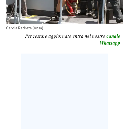
LAVORO
BANDI
Carola Rackete (Ansa)
SPORT IN SARDEGNA
Per restare aggiornato entra nel nostro
canale
Whatsapp
SPORT
RISULTATI E CLASSIFICHE
CALCIO
CALCIO REGIONALE
BASKET
VOLLEY
MOTORI
TENNIS
ALTRI SPORT
CULTURA