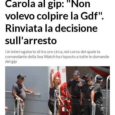
Carola al gip: "Non
MEDIO CAMPIDANO
ORISTANO E PROVINCIA
volevo colpire la Gdf".
SASSARI E PROVINCIA
Rinviata la decisione
GALLURA
NUORO E PROVINCIA
sull'arresto
OGLIASTRA
AGENDA
Un interrogatorio di tre ore circa, nel corso del quale la
comandante della Sea Watch ha risposto a tutte le domande
CRONACA
del gip
ITALIA
MONDO
POLITICA
ECONOMIA
SERVIZI ALLE IMPRESE