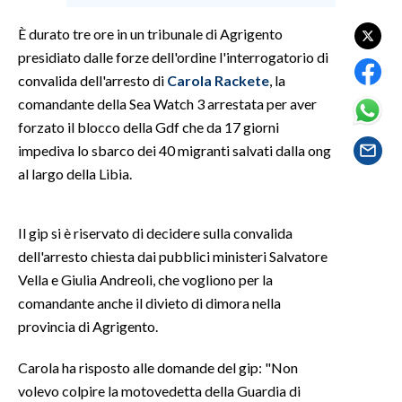
È durato tre ore in un tribunale di Agrigento
SPETTACOLI
presidiato dalle forze dell'ordine l'interrogatorio di
convalida dell'arresto di
Carola
Rackete
, la
GOSSIP
comandante della Sea Watch 3 arrestata per aver
SALUTE
forzato il blocco della Gdf che da 17 giorni
impediva lo sbarco dei 40 migranti salvati dalla ong
SARDEGNA TURISMO
al largo della Libia.
SARDI NEL MONDO
Il gip si è riservato di decidere sulla convalida
NOTIZIE
dell'arresto chiesta dai pubblici ministeri Salvatore
EVENTI
Vella e Giulia Andreoli, che vogliono per la
comandante anche il divieto di dimora nella
#CARAUNIONE
provincia di Agrigento.
3 MINUTI CON
Carola ha risposto alle domande del gip: "Non
volevo colpire la motovedetta della Guardia di
INSULARITÀ