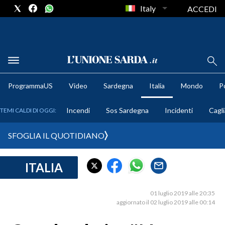
Italy
ACCEDI
METEO
ProgrammaUS
Video
Sardegna
Italia
Mondo
Po
COMUNI AL VOTO
Incendi
Sos Sardegna
Incidenti
Cagli
TEMI CALDI DI OGGI:
VIDEO
SFOGLIA IL QUOTIDIANO
FOTO
ITALIA
CRONACA SARDEGNA
CAGLIARI
01 luglio 2019 alle 20:35
PROVINCIA DI CAGLIARI
aggiornato il 02 luglio 2019 alle 00:14
SULCIS IGLESIENTE