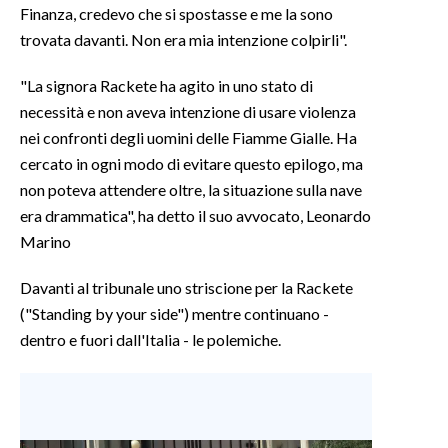
Finanza, credevo che si spostasse e me la sono
trovata davanti. Non era mia intenzione colpirli".
INFO AZIENDE
ABBONATI
"La signora Rackete ha agito in uno stato di
ANNUNCI
necessità e non aveva intenzione di usare violenza
NECROLOGI
nei confronti degli uomini delle Fiamme Gialle. Ha
cercato in ogni modo di evitare questo epilogo, ma
PUBBLICITÀ
non poteva attendere oltre, la situazione sulla nave
SPIAGGE
era drammatica", ha detto il suo avvocato, Leonardo
STORE
Marino
Davanti al tribunale uno striscione per la Rackete
("Standing by your side") mentre continuano -
dentro e fuori dall'Italia - le polemiche.