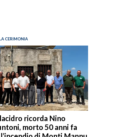
LA CERIMONIA
llacidro ricorda Nino
ntoni, morto 50 anni fa
ll’incendio di Monti Mannu