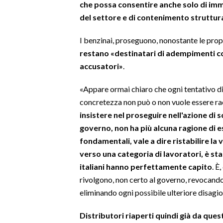
che possa consentire anche solo di imm
del settore e di contenimento struttura
SPETTACOLI
I benzinai, proseguono, nonostante le pro
GOSSIP
restano «destinatari di adempimenti c
accusatori»
.
SALUTE
«Appare ormai chiaro che ogni tentativo d
SARDEGNA TURISMO
concretezza non può o non vuole essere rac
insistere nel proseguire nell'azione di 
SARDI NEL MONDO
governo, non ha più alcuna ragione di e
NOTIZIE
fondamentali, vale a dire ristabilire la
EVENTI
verso una categoria di lavoratori, è s
italiani hanno perfettamente capito
. È
#CARAUNIONE
rivolgono, non certo al governo, revocando
eliminando ogni possibile ulteriore disagio,
3 MINUTI CON
Distributori riaperti quindi già da ques
INSULARITÀ