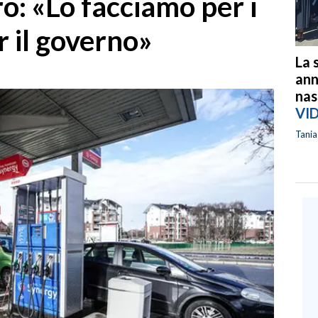
ro: «Lo facciamo per i
r il governo»
La 
ann
nas
VI
Tani