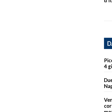
d’It
D
Pic
4 g
Due
Nap
Ven
cor
mot