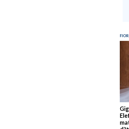
FIOR
Gig
Ele
mat