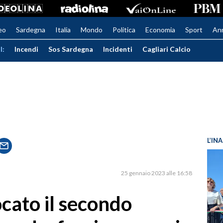
eo
Sardegna
Italia
Mondo
Politica
Economia
Sport
An
I:
Incendi
Sos Sardegna
Incidenti
Cagliari Calcio
L’IN
25 gennaio 2023 alle 16:58
cato il secondo