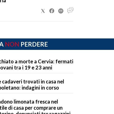
ria
A
NON
PERDERE
chiato a morte a Cervia: fermati
iovani tra i 19 e 23 anni
 cadaveri trovati in casa nel
oletano: indagini in corso
dono limonata fresca nel
tile di casa per comprare un
orino, denunciati tre ragazzini