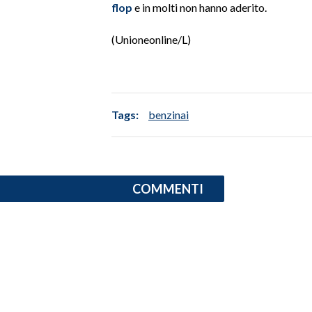
flop
e in molti non hanno aderito.
INFO AZIENDE
(Unioneonline/L)
ABBONATI
ANNUNCI
NECROLOGI
Tags:
benzinai
PUBBLICITÀ
SPIAGGE
STORE
COMMENTI