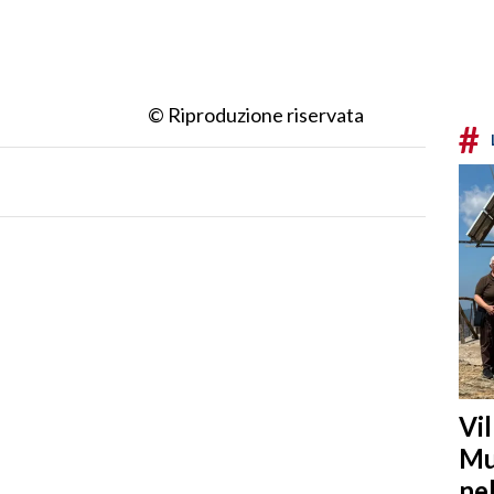
© Riproduzione riservata
#
Vi
Mu
ne