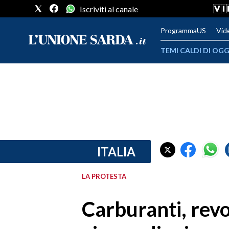
Iscriviti al canale
ProgrammaUS
Vid
TEMI CALDI DI OGG
METEO
COMUNI AL VOTO
VIDEO
FOTO
ITALIA
CRONACA SARDEGNA
LA PROTESTA
CAGLIARI
Carburanti, revo
PROVINCIA DI CAGLIARI
SULCIS IGLESIENTE