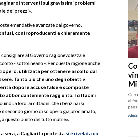
aginare interventi sui gravissimi problemi
le dei prezzi
».
poste emendative avanzate dal governo,
onfusi, controproducenti e chiaramente
i consigliare al Governo ragionevolezza e
colto - sottolineano -. Per questa ragione anche
Co
sciopero, utilizzata per ottenere ascolto dal
vin
ssere. Tanto più che uno degli obiettivi
Mi
 verità dopo le accuse false e scomposte
Con u
tato abbondantemente raggiunto. I cittadini
al fo
, quindi, a loro, ai cittadini che i benzinai si
paes
 il secondo giorno di sciopero già proclamato,
Aless
 a questo punto del tutto inutile».
ta sera, a Cagliari la protesta
si è rivelata un