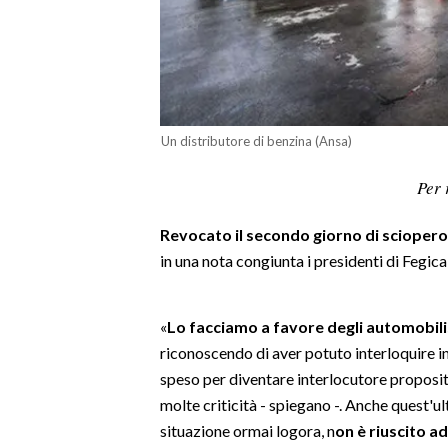
LAVORO
BANDI
SPORT IN SARDEGNA
Un distributore di benzina (Ansa)
SPORT
Per 
RISULTATI E CLASSIFICHE
CALCIO
Revocato il secondo giorno di sciopero 
CALCIO REGIONALE
in una nota congiunta i presidenti di Fegi
BASKET
VOLLEY
«
Lo facciamo a favore degli automobilis
MOTORI
riconoscendo di aver potuto interloquire in
TENNIS
speso per diventare interlocutore propositi
ALTRI SPORT
molte criticità - spiegano -. Anche quest'
situazione ormai logora, n
on è riuscito a
CULTURA