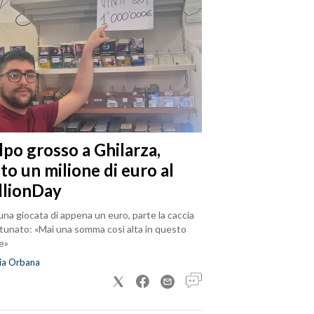
lpo grosso a Ghilarza,
to un milione di euro al
llionDay
na giocata di appena un euro, parte la caccia
rtunato: «Mai una somma così alta in questo
e»
ia Orbana