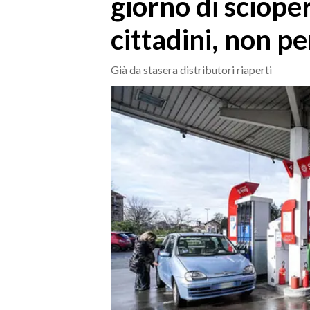
giorno di sciope
MEDIO CAMPIDANO
ORISTANO E PROVINCIA
cittadini, non pe
SASSARI E PROVINCIA
GALLURA
Già da stasera distributori riaperti
NUORO E PROVINCIA
OGLIASTRA
AGENDA
CRONACA
ITALIA
MONDO
POLITICA
ECONOMIA
SERVIZI ALLE IMPRESE