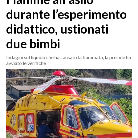
MEDIO CAMPIDANO
durante l’esperimento
ORISTANO E PROVINCIA
SASSARI E PROVINCIA
didattico, ustionati
GALLURA
due bimbi
NUORO E PROVINCIA
OGLIASTRA
Indagini sul liquido che ha causato la fiammata, la preside ha
AGENDA
avviato le verifiche
CRONACA
ITALIA
MONDO
POLITICA
ECONOMIA
SERVIZI ALLE IMPRESE