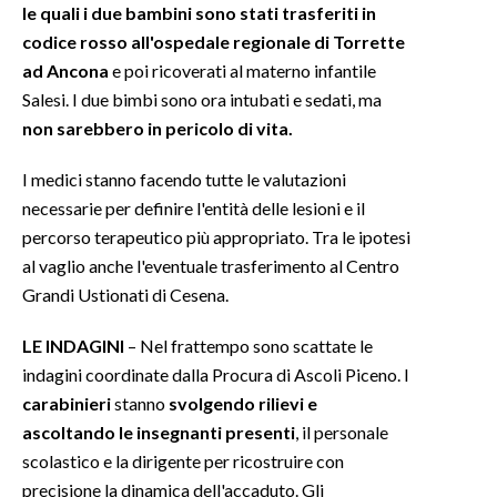
le quali i due bambini sono stati trasferiti in
codice rosso all'ospedale regionale di Torrette
INFO AZIENDE
ad Ancona
e poi ricoverati al materno infantile
ABBONATI
Salesi. I due bimbi sono ora intubati e sedati, ma
ANNUNCI
non sarebbero in pericolo di vita.
NECROLOGI
I medici stanno facendo tutte le valutazioni
PUBBLICITÀ
necessarie per definire l'entità delle lesioni e il
SPIAGGE
percorso terapeutico più appropriato. Tra le ipotesi
STORE
al vaglio anche l'eventuale trasferimento al Centro
Grandi Ustionati di Cesena.
LE INDAGINI
– Nel frattempo sono scattate le
indagini coordinate dalla Procura di Ascoli Piceno. I
carabinieri
stanno
svolgendo rilievi e
ascoltando le insegnanti presenti
, il personale
scolastico e la dirigente per ricostruire con
precisione la dinamica dell'accaduto. Gli