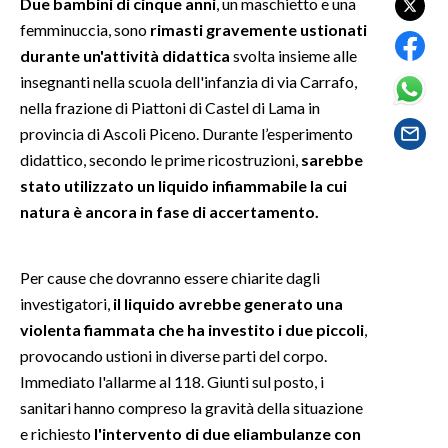
Due bambini di cinque anni
, un maschietto e una
femminuccia, sono
rimasti gravemente ustionati
SPETTACOLI
durante un'attività didattica
svolta insieme alle
insegnanti nella scuola dell'infanzia di via Carrafo,
GOSSIP
nella frazione di Piattoni di Castel di Lama in
provincia di Ascoli Piceno. Durante l’esperimento
SALUTE
didattico, secondo le prime ricostruzioni,
sarebbe
stato utilizzato un liquido infiammabile la cui
SARDEGNA TURISMO
natura è ancora in fase di accertamento.
SARDI NEL MONDO
NOTIZIE
Per cause che dovranno essere chiarite dagli
EVENTI
investigatori,
il liquido avrebbe generato una
violenta fiammata che ha investito i due piccoli
,
#CARAUNIONE
provocando ustioni in diverse parti del corpo.
Immediato l'allarme al 118. Giunti sul posto, i
3 MINUTI CON
sanitari hanno compreso la gravità della situazione
e richiesto
l'intervento di due eliambulanze con
INSULARITÀ