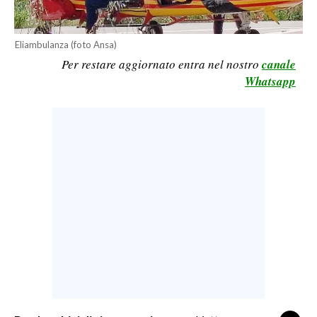
LAVORO
BANDI
Eliambulanza (foto Ansa)
Per restare aggiornato entra nel nostro
canale
SPORT IN SARDEGNA
Whatsapp
SPORT
RISULTATI E CLASSIFICHE
CALCIO
CALCIO REGIONALE
BASKET
VOLLEY
MOTORI
TENNIS
ALTRI SPORT
CULTURA