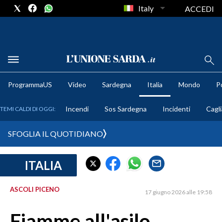
Italy
ACCEDI
METEO
ProgrammaUS
Video
Sardegna
Italia
Mondo
Po
COMUNI AL VOTO
Incendi
Sos Sardegna
Incidenti
Cagli
TEMI CALDI DI OGGI:
VIDEO
SFOGLIA IL QUOTIDIANO
FOTO
ITALIA
CRONACA SARDEGNA
CAGLIARI
ASCOLI PICENO
17 giugno 2026 alle 19:58
PROVINCIA DI CAGLIARI
SULCIS IGLESIENTE
Fiamme all'asilo