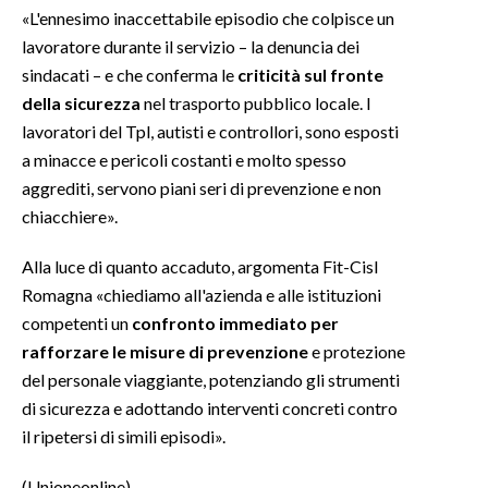
«L'ennesimo inaccettabile episodio che colpisce un
lavoratore durante il servizio – la denuncia dei
INFO AZIENDE
sindacati – e che conferma le
criticità sul fronte
ABBONATI
della sicurezza
nel trasporto pubblico locale. I
ANNUNCI
lavoratori del Tpl, autisti e controllori, sono esposti
NECROLOGI
a minacce e pericoli costanti e molto spesso
PUBBLICITÀ
aggrediti, servono piani seri di prevenzione e non
SPIAGGE
chiacchiere».
STORE
Alla luce di quanto accaduto, argomenta Fit-Cisl
Romagna «chiediamo all'azienda e alle istituzioni
competenti un
confronto immediato per
rafforzare le misure di prevenzione
e protezione
del personale viaggiante, potenziando gli strumenti
di sicurezza e adottando interventi concreti contro
il ripetersi di simili episodi».
(Unioneonline)