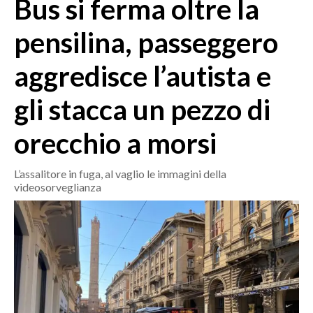
Bus si ferma oltre la
MEDIO CAMPIDANO
ORISTANO E PROVINCIA
pensilina, passeggero
SASSARI E PROVINCIA
aggredisce l’autista e
GALLURA
NUORO E PROVINCIA
gli stacca un pezzo di
OGLIASTRA
AGENDA
orecchio a morsi
CRONACA
L’assalitore in fuga, al vaglio le immagini della
videosorveglianza
ITALIA
MONDO
POLITICA
ECONOMIA
SERVIZI ALLE IMPRESE