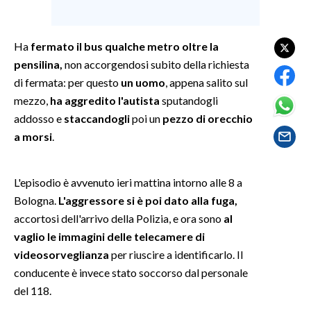
SPETTACOLI
Ha
fermato il bus qualche metro oltre la
pensilina,
non accorgendosi subito della richiesta
GOSSIP
di fermata: per questo
un uomo
, appena salito sul
SALUTE
mezzo,
ha aggredito l'autista
sputandogli
addosso e
staccandogli
poi un
pezzo di orecchio
SARDEGNA TURISMO
a morsi
.
SARDI NEL MONDO
L'episodio è avvenuto ieri mattina intorno alle 8 a
NOTIZIE
Bologna.
L'aggressore si è poi dato alla fuga,
EVENTI
accortosi dell'arrivo della Polizia, e ora sono
al
vaglio le immagini delle telecamere di
#CARAUNIONE
videosorveglianza
per riuscire a identificarlo. Il
conducente è invece stato soccorso dal personale
3 MINUTI CON
del 118.
INSULARITÀ