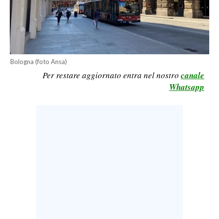
LAVORO
BANDI
SPORT IN SARDEGNA
Bologna (foto Ansa)
Per restare aggiornato entra nel nostro
canale
SPORT
Whatsapp
RISULTATI E CLASSIFICHE
CALCIO
CALCIO REGIONALE
BASKET
VOLLEY
MOTORI
TENNIS
ALTRI SPORT
CULTURA