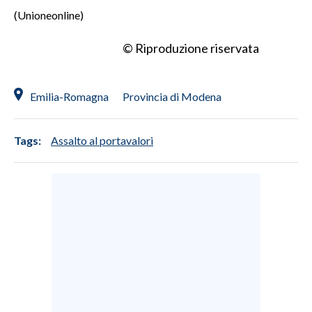
(Unioneonline)
INFO AZIENDE
© Riproduzione riservata
ABBONATI
ANNUNCI
NECROLOGI
Emilia-Romagna
Provincia di Modena
PUBBLICITÀ
SPIAGGE
Tags:
Assalto al portavalori
STORE