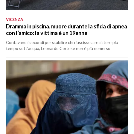
VICENZA
Dramma in piscina, muore durante la sfida di apnea
con l’amico: la vittima è un 19enne
Contavano i secondi per stabilire chi riuscisse a resistere più
tempo sott’acqua, Leonardo Cortese non è più riemerso