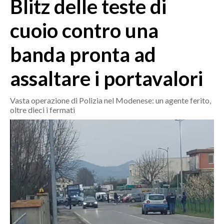
Blitz delle teste di
MEDIO CAMPIDANO
ORISTANO E PROVINCIA
cuoio contro una
SASSARI E PROVINCIA
banda pronta ad
GALLURA
NUORO E PROVINCIA
assaltare i portavalori
OGLIASTRA
AGENDA
Vasta operazione di Polizia nel Modenese: un agente ferito,
oltre dieci i fermati
CRONACA
ITALIA
MONDO
POLITICA
ECONOMIA
SERVIZI ALLE IMPRESE