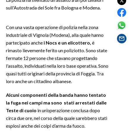
sull'Autostrada del Sole fra Bologna e Modena.
SPETTACOLI
Con una vasta operazione di polizia nella zona
GOSSIP
industriale di Vignola (Modena), alla quale hanno
SALUTE
partecipato anche
i Nocs e un elicottero,
è
rimasto lievemente ferito un poliziotto. Sono state
SARDEGNA TURISMO
fermate 12 persone che stavano progettando
l'assalto, individuati nella loro base operativa. Sono
SARDI NEL MONDO
quasi tutti originari della provincia di Foggia. Tra
NOTIZIE
loro anche un cittadino albanese.
EVENTI
Alcuni componenti della banda hanno tentato
la fuga nei campi ma sono stati arrestati dalle
#CARAUNIONE
Teste di cuoio
in un’operazione conclusa dopo
3 MINUTI CON
circa due ore, nel corso della quale sarebbero stati
esplosi anche dei colpi d’arma da fuoco.
INSULARITÀ