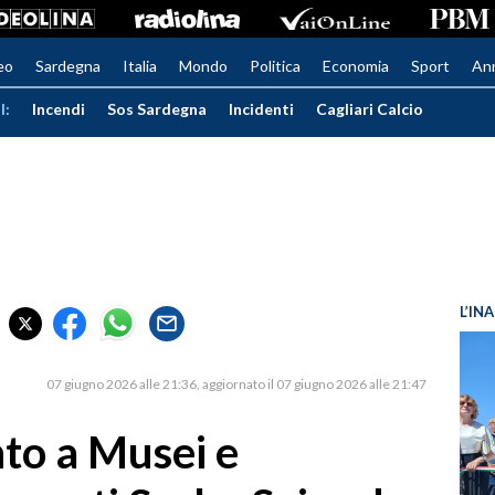
eo
Sardegna
Italia
Mondo
Politica
Economia
Sport
An
I:
Incendi
Sos Sardegna
Incidenti
Cagliari Calcio
L’IN
07 giugno 2026 alle 21:36
aggiornato il 07 giugno 2026 alle 21:47
to a Musei e