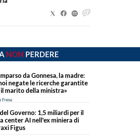
ria
A
NON
PERDERE
mparso da Gonnesa, la madre:
noi negate le ricerche garantite
 il marito della ministra»
o Fresu
del Governo: 1,5 miliardi per il
a center AI nell'ex miniera di
axi Figus