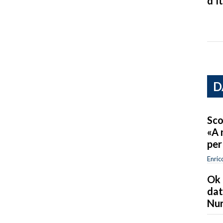
d’It
D
Sco
«A 
per
Enric
Ok 
dat
Nur