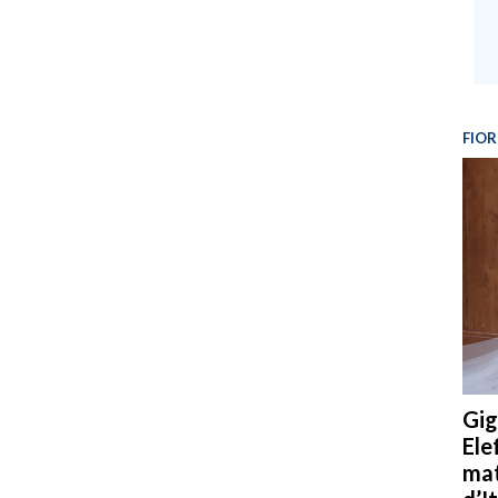
FIOR
Gig
Ele
mat