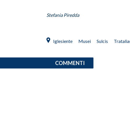
SPETTACOLI
Stefania Piredda
GOSSIP
SALUTE
Iglesiente
Musei
Sulcis
Tratalia
SARDEGNA TURISMO
COMMENTI
SARDI NEL MONDO
NOTIZIE
EVENTI
#CARAUNIONE
3 MINUTI CON
INSULARITÀ