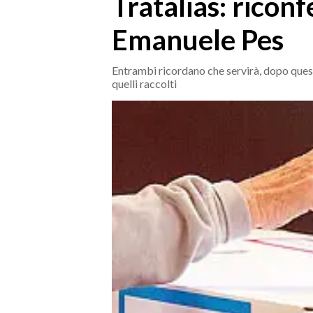
Tratalias: ricon
MEDIO CAMPIDANO
ORISTANO E PROVINCIA
Emanuele Pes
SASSARI E PROVINCIA
GALLURA
Entrambi ricordano che servirà, dopo questo
quelli raccolti
NUORO E PROVINCIA
OGLIASTRA
AGENDA
CRONACA
ITALIA
MONDO
POLITICA
ECONOMIA
SERVIZI ALLE IMPRESE