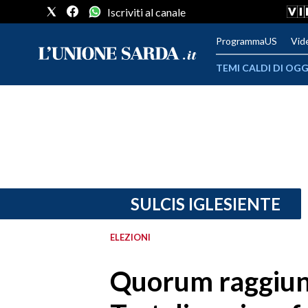
Iscriviti al canale
ProgrammaUS
Vid
TEMI CALDI DI OGG
METEO
COMUNI AL VOTO
VIDEO
FOTO
SULCIS IGLESIENTE
CRONACA SARDEGNA
ELEZIONI
CAGLIARI
Quorum raggiun
PROVINCIA DI CAGLIARI
SULCIS IGLESIENTE