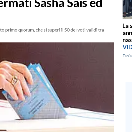
fermati Sasha Sais ed
La 
 primo quorum, che si superi il 50 dei voti validi tra
ann
nas
VI
Tani