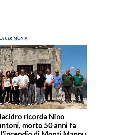
LA CERIMONIA
llacidro ricorda Nino
ntoni, morto 50 anni fa
ll’incendio di Monti Mannu