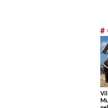
#
Vi
Mu
ne