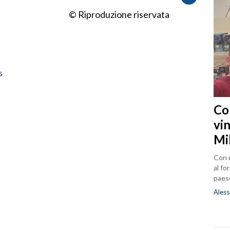
© Riproduzione riservata
s
Co
vin
Mi
Con u
al fo
paes
Aless