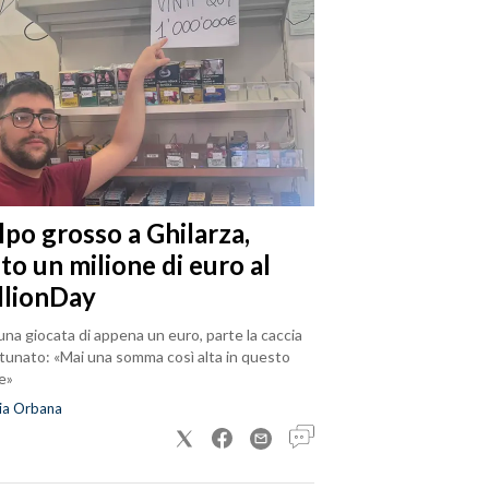
lpo grosso a Ghilarza,
to un milione di euro al
llionDay
na giocata di appena un euro, parte la caccia
rtunato: «Mai una somma così alta in questo
e»
ia Orbana