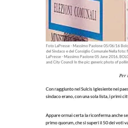
LAVORO
BANDI
SPORT IN SARDEGNA
SPORT
Foto LaPresse - Massimo Paolone 05/06/16 Bologn
del Sindaco e del Consiglio Comunale Nella foto: f
RISULTATI E CLASSIFICHE
LaPresse - Massimo Paolone 05 June 2016, BOLOG
CALCIO
and City Council In the pic: generic photo of pollin
CALCIO REGIONALE
Per 
BASKET
VOLLEY
Con raggiunto nel Sulcis Iglesiente nei paes
sindaco erano, con una sola lista, i primi c
MOTORI
TENNIS
ALTRI SPORT
Appare ormai certa la riconferma anche se
primo quorum, che si superi il 50 dei voti val
CULTURA