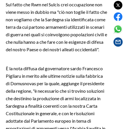
Sul fatto che Rwm nel Sulcis crei occupazione non
viene messo in dubbio ma "ciò non toglie il fatto che
SPETTACOLI
non vogliamo che la Sardegna sia identificata come
GOSSIP
terra da cui partono armamenti utilizzati in scenari
di guerra nei quali si coinvolgono popolazioni civili e
SALUTE
che nulla hanno a che fare con le esigenze di difesa
del nostro Paese o dei nostri alleati occidentali".
SARDEGNA TURISMO
SARDI NEL MONDO
È la nota diffusa dal governatore sardo Francesco
Pigliaru in merito alle ultime notizie sulla fabbrica
NOTIZIE
di Domusnovas per la quale, aggiunge il presidente
EVENTI
della regione, "è necessario che si trovino soluzioni
che destinino la produzione di armi localizzata in
#CARAUNIONE
Sardegna a finalità coerenti con la nostra Carta
Costituzionale in generale, e con le risoluzioni
3 MINUTI CON
adottate dal Parlamento europeo in tema di
INSULARITÀ
esportazioni di armamenti verso l'Arabia Saudita in