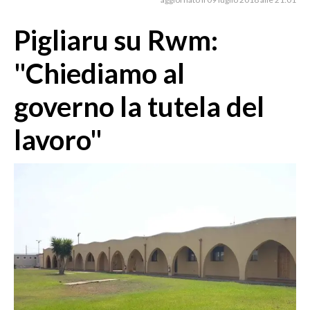
MEDIO CAMPIDANO
ORISTANO E PROVINCIA
Pigliaru su Rwm:
SASSARI E PROVINCIA
"Chiediamo al
GALLURA
NUORO E PROVINCIA
governo la tutela del
OGLIASTRA
lavoro"
AGENDA
CRONACA
ITALIA
MONDO
POLITICA
ECONOMIA
SERVIZI ALLE IMPRESE