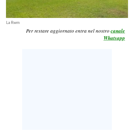
LAVORO
BANDI
La Rwm
Per restare aggiornato entra nel nostro
canale
SPORT IN SARDEGNA
Whatsapp
SPORT
RISULTATI E CLASSIFICHE
CALCIO
CALCIO REGIONALE
BASKET
VOLLEY
MOTORI
TENNIS
ALTRI SPORT
CULTURA