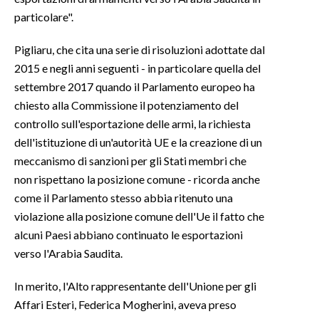
particolare".
INFO AZIENDE
Pigliaru, che cita una serie di risoluzioni adottate dal
ABBONATI
2015 e negli anni seguenti - in particolare quella del
ANNUNCI
settembre 2017 quando il Parlamento europeo ha
NECROLOGI
chiesto alla Commissione il potenziamento del
PUBBLICITÀ
controllo sull'esportazione delle armi, la richiesta
SPIAGGE
dell'istituzione di un'autorità UE e la creazione di un
meccanismo di sanzioni per gli Stati membri che
STORE
non rispettano la posizione comune - ricorda anche
come il Parlamento stesso abbia ritenuto una
violazione alla posizione comune dell'Ue il fatto che
alcuni Paesi abbiano continuato le esportazioni
verso l'Arabia Saudita.
In merito, l'Alto rappresentante dell'Unione per gli
Affari Esteri, Federica Mogherini, aveva preso