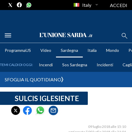
Italy
ACCEDI
METEO
ProgrammaUS
Video
Sardegna
Italia
Mondo
Po
COMUNI AL VOTO
Incendi
Sos Sardegna
Incidenti
Cagli
TEMI CALDI DI OGGI:
VIDEO
SFOGLIA IL QUOTIDIANO
FOTO
SULCIS IGLESIENTE
CRONACA SARDEGNA
CAGLIARI
PROVINCIA DI CAGLIARI
SULCIS IGLESIENTE
09 luglio 2018 alle 15:10
aggiornato il 09 luglio 2018 alle 21:01