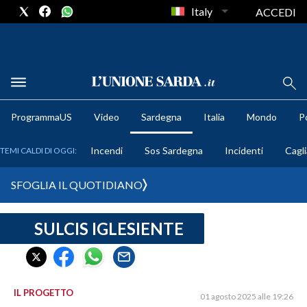
Italy
ACCEDI
METEO
ProgrammaUS
Video
Sardegna
Italia
Mondo
Po
COMUNI AL VOTO
Incendi
Sos Sardegna
Incidenti
Cagli
TEMI CALDI DI OGGI:
VIDEO
SFOGLIA IL QUOTIDIANO
FOTO
SULCIS IGLESIENTE
CRONACA SARDEGNA
CAGLIARI
PROVINCIA DI CAGLIARI
SULCIS IGLESIENTE
IL PROGETTO
01 agosto 2025 alle 19:26