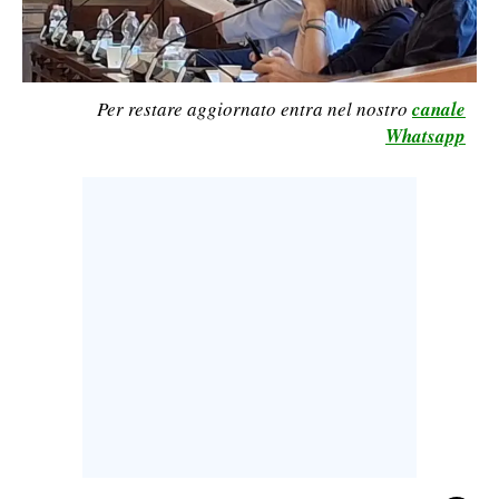
LAVORO
BANDI
Per restare aggiornato entra nel nostro
canale
SPORT IN SARDEGNA
Whatsapp
SPORT
RISULTATI E CLASSIFICHE
CALCIO
CALCIO REGIONALE
BASKET
VOLLEY
MOTORI
TENNIS
ALTRI SPORT
CULTURA