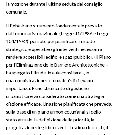
la mozione durante l’ultima seduta del consiglio
comunale.
INFO AZIENDE
ABBONATI
Il Peba è uno strumento fondamentale previsto
ANNUNCI
dalla normativa nazionale (Legge 41/1986 e Legge
104/1992), pensato per pianificare in modo
NECROLOGI
strategico e operativo gli interventi necessari a
PUBBLICITÀ
rendere accessibili edifici e spazi pubblici. «Il Piano
SPIAGGE
per l’Eliminazione delle Barriere Architettoniche –
STORE
ha spiegato Eltrudis in aula consiliare -, in
un’amministrazione comunale, è di rilevante
importanza. È uno strumento di gestione
urbanistica e va considerato come una strategia
d’azione efficace. Un’azione pianificata che preveda,
sulla base di un piano armonico, un'analisi dello
stato attuale, la definizione delle priorità, la
progettazione degli interventi, la stima dei costi, il