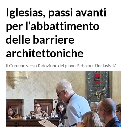
MEDIO CAMPIDANO
Iglesias, passi avanti
ORISTANO E PROVINCIA
SASSARI E PROVINCIA
per l’abbattimento
GALLURA
delle barriere
NUORO E PROVINCIA
OGLIASTRA
architettoniche
AGENDA
Il Comune verso l’adozione del piano Peba per l’inclusività
CRONACA
ITALIA
MONDO
POLITICA
ECONOMIA
SERVIZI ALLE IMPRESE