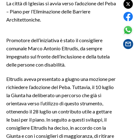
La città di Iglesias si avvia verso l’adozione del Peba
– Piano per l’Eliminazione delle Barriere
SPETTACOLI
Architettoniche.
GOSSIP
Promotore dell’iniziativa è stato il consigliere
SALUTE
comunale Marco Antonio Eltrudis, da sempre
impegnato sul fronte dell’inclusione e della tutela
SARDEGNA TURISMO
delle persone con disabilità.
SARDI NEL MONDO
Eltrudis aveva presentato a giugno una mozione per
NOTIZIE
richiedere l’adozione del Peba. Tuttavia, il 10 luglio
EVENTI
la Giunta ha deliberato un percorso che già si
orientava verso l’utilizzo di questo strumento,
#CARAUNIONE
ottenendo il 28 luglio un contributo utile a gettare
le basi per il piano. In seguito a questi sviluppi, il
3 MINUTI CON
consigliere Eltrudis ha deciso, in accordo con la
Giunta e con i consiglieri di maggioranza, di ritirare
INSULARITÀ