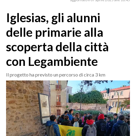
MEDIO CAMPIDANO
ORISTANO E PROVINCIA
Iglesias, gli alunni
SASSARI E PROVINCIA
delle primarie alla
GALLURA
NUORO E PROVINCIA
scoperta della città
OGLIASTRA
con Legambiente
AGENDA
CRONACA
Il progetto ha previsto un percorso di circa 3 km
ITALIA
MONDO
POLITICA
ECONOMIA
SERVIZI ALLE IMPRESE