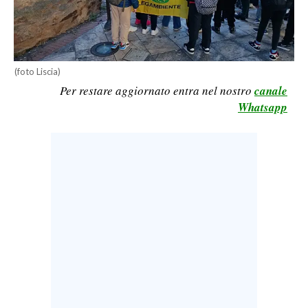
LAVORO
BANDI
(foto Liscia)
SPORT IN SARDEGNA
Per restare aggiornato entra nel nostro
canale
Whatsapp
SPORT
RISULTATI E CLASSIFICHE
CALCIO
CALCIO REGIONALE
BASKET
VOLLEY
MOTORI
TENNIS
ALTRI SPORT
CULTURA