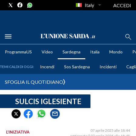
Italy
ACCEDI
METEO
ProgrammaUS
Video
Sardegna
Italia
Mondo
Po
COMUNI AL VOTO
Incendi
Sos Sardegna
Incidenti
Cagli
TEMI CALDI DI OGGI:
VIDEO
SFOGLIA IL QUOTIDIANO
FOTO
SULCIS IGLESIENTE
CRONACA SARDEGNA
CAGLIARI
PROVINCIA DI CAGLIARI
SULCIS IGLESIENTE
07 aprile 2025 alle 18:44
L’INIZIATIVA
aggiornato il 07 aprile 2025 alle 18:45