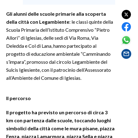
Gli alunni delle scuole primarie alla scoperta
SPETTACOLI
della città con Legambiente
: le classi quinte della
GOSSIP
Scuola Primaria dell’Istituto Comprensivo “Pietro
Allori” di Iglesias, delle sedi di Via Roma, Via
SALUTE
Deledda e Col di Lana, hanno partecipato al
progetto di educazione ambientale “Camminando
SARDEGNA TURISMO
s’impara”, promosso dal circolo Legambiente del
Sulcis Iglesiente, con il patrocinio dell’Assessorato
SARDI NEL MONDO
all’Ambiente del Comune di Iglesias.
NOTIZIE
EVENTI
Il percorso
#CARAUNIONE
Il progetto ha previsto un percorso di circa 3
km con partenza dalle scuole, toccando luoghi
3 MINUTI CON
simbolici della città come le mura pisane, piazza
Fenza, piazza Lamarmora, piazza Sella e piazza
INSULARITÀ