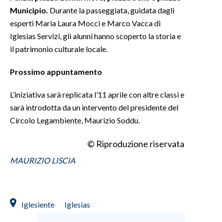
Municipio.
Durante la passeggiata, guidata dagli
INFO AZIENDE
esperti Maria Laura Mocci e Marco Vacca di
Iglesias Servizi, gli alunni hanno scoperto la storia e
ABBONATI
il patrimonio culturale locale.
ANNUNCI
NECROLOGI
Prossimo appuntamento
PUBBLICITÀ
L’iniziativa sarà replicata l’11 aprile con altre classi e
SPIAGGE
sarà introdotta da un intervento del presidente del
STORE
Circolo Legambiente, Maurizio Soddu.
© Riproduzione riservata
MAURIZIO LISCIA
Iglesiente
Iglesias