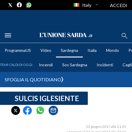
Italy
ACCEDI
METEO
ProgrammaUS
Video
Sardegna
Italia
Mondo
Po
COMUNI AL VOTO
Incendi
Sos Sardegna
Incidenti
Cagli
TEMI CALDI DI OGGI:
VIDEO
SFOGLIA IL QUOTIDIANO
FOTO
SULCIS IGLESIENTE
CRONACA SARDEGNA
CAGLIARI
PROVINCIA DI CAGLIARI
SULCIS IGLESIENTE
22 giugno 2017 alle 21:25
aggiornato il 22 giugno 2017 alle 23:26