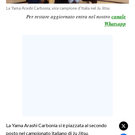
La Yama Arashi Carbonia, vice campione d'Italia nel Ju Jitsu
LAVORO
Per restare aggiornato entra nel nostro
canale
BANDI
Whatsapp
SPORT IN SARDEGNA
SPORT
RISULTATI E CLASSIFICHE
CALCIO
CALCIO REGIONALE
BASKET
VOLLEY
MOTORI
TENNIS
ALTRI SPORT
La Yama Arashi Carbonia si è piazzata al secondo
posto nel campionato italiano di Ju Jitsu.
CULTURA