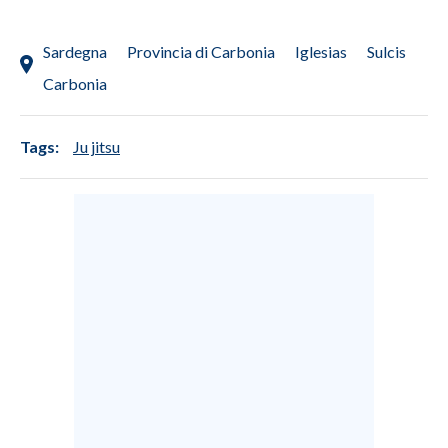
INFO AZIENDE
Sardegna
Provincia di Carbonia
Iglesias
Sulcis
ABBONATI
Carbonia
ANNUNCI
NECROLOGI
Tags:
Ju jitsu
PUBBLICITÀ
SPIAGGE
STORE