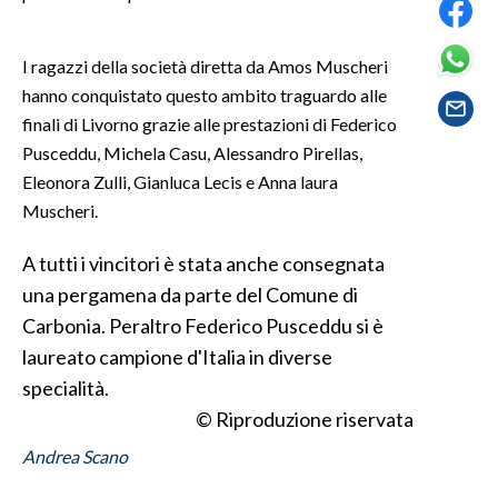
SPETTACOLI
I ragazzi della società diretta da Amos Muscheri
hanno conquistato questo ambito traguardo alle
GOSSIP
finali di Livorno grazie alle prestazioni di Federico
Pusceddu, Michela Casu, Alessandro Pirellas,
SALUTE
Eleonora Zulli, Gianluca Lecis e Anna laura
SARDEGNA TURISMO
Muscheri.
A tutti i vincitori è stata anche consegnata
SARDI NEL MONDO
una pergamena da parte del Comune di
NOTIZIE
Carbonia. Peraltro Federico Pusceddu si è
EVENTI
laureato campione d'Italia in diverse
#CARAUNIONE
specialità.
© Riproduzione riservata
3 MINUTI CON
Andrea Scano
INSULARITÀ