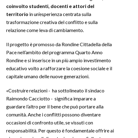
coinvolto studenti, docenti e attori del
INFO AZIENDE
territorio
in un’esperienza centrata sulla
trasformazione creativa del conflitto e sulla
ABBONATI
relazione come leva di cambiamento.
ANNUNCI
NECROLOGI
Il progetto è promosso da Rondine Cittadella della
PUBBLICITÀ
Pace nell’ambito del programma Quarto Anno
Rondine e si inserisce in un più ampio investimento
SPIAGGE
educativo volto a rafforzare la coesione sociale e il
STORE
capitale umano delle nuove generazioni.
«Costruire relazioni - ha sottolineato il sindaco
Raimondo Cacciotto - significa imparare a
guardare l’altro per il bene che può portare alla
comunità. Anche i conflitti possono diventare
occasioni di confronto utile, se vissuti con
responsabilità. Per questo è fondamentale offrire ai