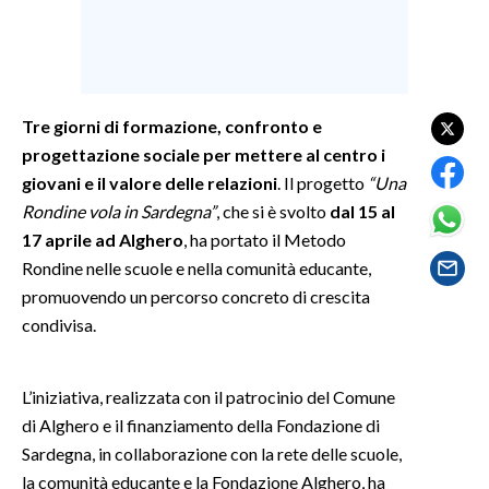
SPETTACOLI
GOSSIP
Tre giorni di formazione, confronto e
SALUTE
progettazione sociale per mettere al centro i
giovani e il valore delle relazioni
. Il progetto
“Una
SARDEGNA TURISMO
Rondine vola in Sardegna”
, che si è svolto
dal 15 al
17 aprile ad Alghero
, ha portato il Metodo
SARDI NEL MONDO
Rondine nelle scuole e nella comunità educante,
NOTIZIE
promuovendo un percorso concreto di crescita
condivisa.
EVENTI
#CARAUNIONE
L’iniziativa, realizzata con il patrocinio del Comune
di Alghero e il finanziamento della Fondazione di
3 MINUTI CON
Sardegna, in collaborazione con la rete delle scuole,
la comunità educante e la Fondazione Alghero, ha
INSULARITÀ