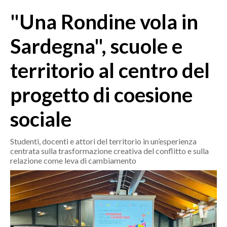
MEDIO CAMPIDANO
"Una Rondine vola in
ORISTANO E PROVINCIA
SASSARI E PROVINCIA
Sardegna", scuole e
GALLURA
territorio al centro del
NUORO E PROVINCIA
OGLIASTRA
progetto di coesione
AGENDA
sociale
CRONACA
ITALIA
Studenti, docenti e attori del territorio in un’esperienza
centrata sulla trasformazione creativa del conflitto e sulla
MONDO
relazione come leva di cambiamento
POLITICA
ECONOMIA
SERVIZI ALLE IMPRESE