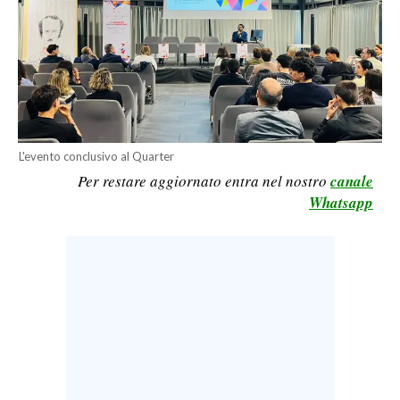
LAVORO
BANDI
SPORT IN SARDEGNA
SPORT
L'evento conclusivo al Quarter
RISULTATI E CLASSIFICHE
Per restare aggiornato entra nel nostro
canale
CALCIO
Whatsapp
CALCIO REGIONALE
BASKET
VOLLEY
MOTORI
TENNIS
ALTRI SPORT
CULTURA