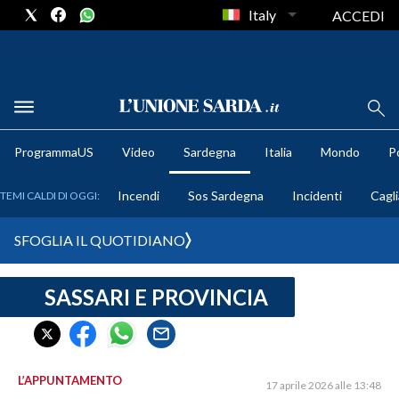
Italy
ACCEDI
METEO
ProgrammaUS
Video
Sardegna
Italia
Mondo
Po
COMUNI AL VOTO
Incendi
Sos Sardegna
Incidenti
Cagli
TEMI CALDI DI OGGI:
VIDEO
SFOGLIA IL QUOTIDIANO
FOTO
SASSARI E PROVINCIA
CRONACA SARDEGNA
CAGLIARI
PROVINCIA DI CAGLIARI
SULCIS IGLESIENTE
L’APPUNTAMENTO
17 aprile 2026 alle 13:48