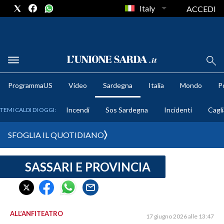
Italy
ACCEDI
METEO
ProgrammaUS
Video
Sardegna
Italia
Mondo
Po
COMUNI AL VOTO
Incendi
Sos Sardegna
Incidenti
Cagli
TEMI CALDI DI OGGI:
VIDEO
SFOGLIA IL QUOTIDIANO
FOTO
SASSARI E PROVINCIA
CRONACA SARDEGNA
CAGLIARI
PROVINCIA DI CAGLIARI
SULCIS IGLESIENTE
ALL’ANFITEATRO
17 giugno 2026 alle 13:47