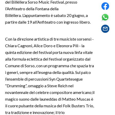
del Billèllera Sorso Music Festival, presso
l’Anfiteatro della Fontana della
SPETTACOLI
Billèllera. L’appuntamento è sabato 20 giugno, a
partire dalle 19 all’Anfiteatro con ingresso libero.
GOSSIP
SALUTE
Con la direzione artistica di tre musiciste sorsensi -
Chiara Cagnoni, Alice Doro e Eleonora Pili - la
SARDEGNA TURISMO
quinta edizione del festival porta nuova linfa vitale
alla formula eclettica del festival organizzato dal
SARDI NEL MONDO
Comune di Sorso, con un programma che spazia tra
NOTIZIE
i generi, sempre all’insegna della qualità. Sul palco
EVENTI
l’ensemble di percussioni Syn Quartetesegue
“Drumming”, omaggio a Steve Reich nel
#CARAUNIONE
novantennale del celebre compositore americano;il
magico suono dalle launeddas di Matteo Muscas è
3 MINUTI CON
il cuore pulsante della musica del Folk Busters Trio,
tra tradizione e innovazione; il trio
INSULARITÀ