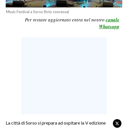
LAVORO
Music Festival a Sorso (foto concessa)
BANDI
Per restare aggiornato entra nel nostro
canale
Whatsapp
SPORT IN SARDEGNA
SPORT
RISULTATI E CLASSIFICHE
CALCIO
CALCIO REGIONALE
BASKET
VOLLEY
MOTORI
TENNIS
ALTRI SPORT
La città di Sorso si prepara ad ospitare la V edizione
CULTURA