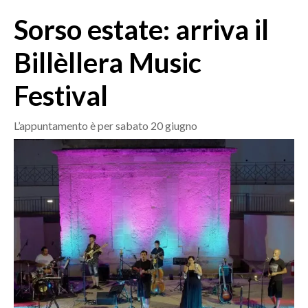
MEDIO CAMPIDANO
Sorso estate: arriva il
ORISTANO E PROVINCIA
SASSARI E PROVINCIA
Billèllera Music
GALLURA
Festival
NUORO E PROVINCIA
OGLIASTRA
L’appuntamento è per sabato 20 giugno
AGENDA
CRONACA
ITALIA
MONDO
POLITICA
ECONOMIA
SERVIZI ALLE IMPRESE