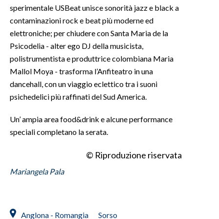
sperimentale USBeat unisce sonorità jazz e black a
contaminazioni rock e beat più moderne ed
INFO AZIENDE
elettroniche; per chiudere con Santa Maria de la
ABBONATI
Psicodelia - alter ego DJ della musicista,
ANNUNCI
polistrumentista e produttrice colombiana Maria
NECROLOGI
Mallol Moya - trasforma l’Anfiteatro in una
PUBBLICITÀ
dancehall, con un viaggio eclettico tra i suoni
SPIAGGE
psichedelici più raffinati del Sud America.
STORE
Un’ ampia area food&drink e alcune performance
speciali completano la serata.
© Riproduzione riservata
Mariangela Pala
Anglona - Romangia
Sorso