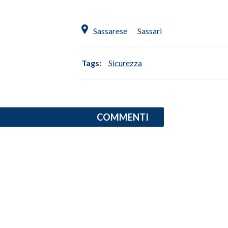
INFO AZIENDE
Sassarese
Sassari
ABBONATI
ANNUNCI
Tags:
Sicurezza
NECROLOGI
PUBBLICITÀ
SPIAGGE
STORE
COMMENTI