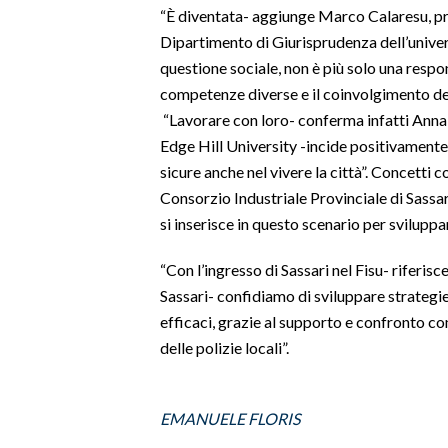
“È diventata- aggiunge Marco Calaresu, pro
Dipartimento di Giurisprudenza dell’univer
SPETTACOLI
questione sociale, non è più solo una respon
GOSSIP
competenze diverse e il coinvolgimento dei 
“Lavorare con loro- conferma infatti Anna 
SALUTE
Edge Hill University -incide positivamente
sicure anche nel vivere la città”. Concetti 
SARDEGNA TURISMO
Consorzio Industriale Provinciale di Sassar
si inserisce in questo scenario per sviluppa
SARDI NEL MONDO
NOTIZIE
“Con l’ingresso di Sassari nel Fisu- riferis
Sassari- confidiamo di sviluppare strategie
EVENTI
efficaci, grazie al supporto e confronto con
#CARAUNIONE
delle polizie locali”.
3 MINUTI CON
EMANUELE FLORIS
INSULARITÀ