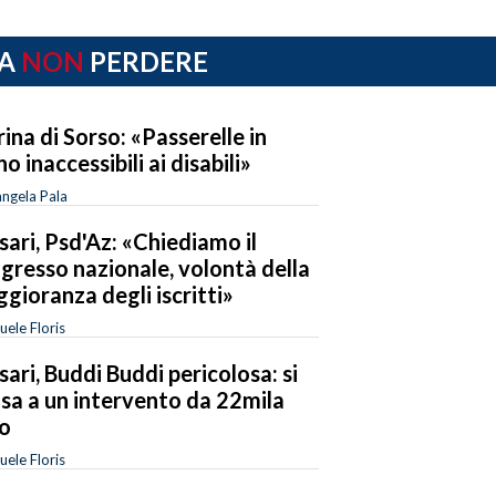
A
NON
PERDERE
ina di Sorso: «Passerelle in
no inaccessibili ai disabili»
ngela Pala
sari, Psd'Az: «Chiediamo il
gresso nazionale, volontà della
gioranza degli iscritti»
ele Floris
sari, Buddi Buddi pericolosa: si
sa a un intervento da 22mila
o
ele Floris