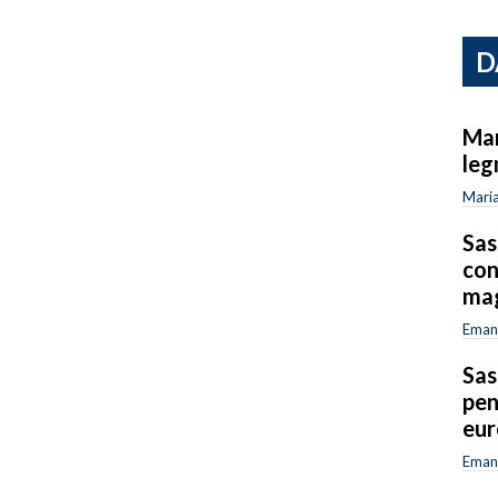
D
Mar
leg
Maria
Sas
con
mag
Emanu
Sas
pen
eur
Emanu