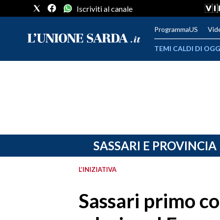
Iscriviti al canale
ProgrammaUS
Vid
TEMI CALDI DI OGG
METEO
COMUNI AL VOTO
VIDEO
FOTO
SASSARI E PROVINCIA
CRONACA SARDEGNA
L’INIZIATIVA
CAGLIARI
Sassari primo c
PROVINCIA DI CAGLIARI
SULCIS IGLESIENTE