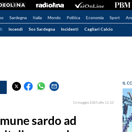
eo
Sardegna
Italia
Mondo
Politica
Economia
Sport
An
I:
Incendi
Sos Sardegna
Incidenti
Cagliari Calcio
IL C
11 maggio 2025 alle 11:13
omune sardo ad