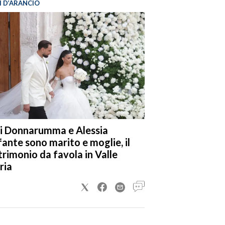
I D’ARANCIO
i Donnarumma e Alessia
fante sono marito e moglie, il
rimonio da favola in Valle
ria