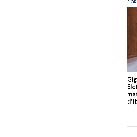
FIOR
Gig
Ele
mat
d’It