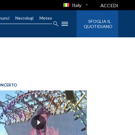
Italy
ACCEDI
nunci
Necrologi
Meteo
SFOGLIA IL
QUOTIDIANO
ONCERTO