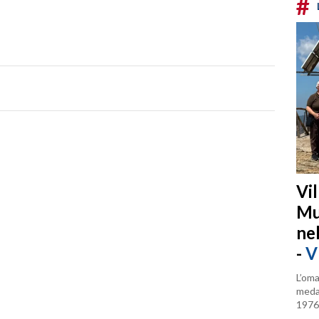
#
Vi
Mu
ne
-
V
L’oma
medag
1976