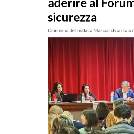
aderire al Forum
MEDIO CAMPIDANO
ORISTANO E PROVINCIA
sicurezza
SASSARI E PROVINCIA
GALLURA
L’annuncio del sindaco Mascia: «Non solo 
NUORO E PROVINCIA
OGLIASTRA
AGENDA
CRONACA
ITALIA
MONDO
POLITICA
ECONOMIA
SERVIZI ALLE IMPRESE