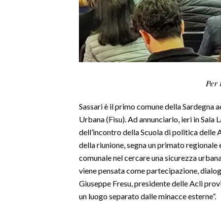
LAVORO
BANDI
SPORT IN SARDEGNA
SPORT
Per 
RISULTATI E CLASSIFICHE
Sassari è il primo comune della Sardegna ad
CALCIO
Urbana (Fisu). Ad annunciarlo, ieri in Sala
CALCIO REGIONALE
dell’incontro della Scuola di politica delle
BASKET
della riunione, segna un primato regionale 
VOLLEY
comunale nel cercare una sicurezza urbana 
MOTORI
viene pensata come partecipazione, dialog
TENNIS
Giuseppe Fresu, presidente delle Acli provin
ALTRI SPORT
un luogo separato dalle minacce esterne”.
CULTURA