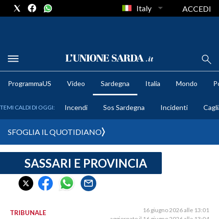
Italy
ACCEDI
METEO
ProgrammaUS
Video
Sardegna
Italia
Mondo
Po
COMUNI AL VOTO
Incendi
Sos Sardegna
Incidenti
Cagli
TEMI CALDI DI OGGI:
VIDEO
SFOGLIA IL QUOTIDIANO
FOTO
SASSARI E PROVINCIA
CRONACA SARDEGNA
CAGLIARI
PROVINCIA DI CAGLIARI
SULCIS IGLESIENTE
16 giugno 2026 alle 13:01
TRIBUNALE
aggiornato il 16 giugno 2026 alle 13:04