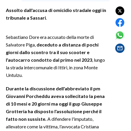
Assolto dall'accusa di omicidio stradale oggi in
SPETTACOLI
tribunale a Sassari
.
GOSSIP
Sebastiano Dore era accusato della morte di
SALUTE
Salvatore Piga,
deceduto a distanza di pochi
giorni dallo scontro tra il suo scooter e
SARDEGNA TURISMO
l'autocarro condotto dal primo nel 2023
, lungo
la strada intercomunale di Ittiri, in zona Monte
SARDI NEL MONDO
Untulzu.
NOTIZIE
EVENTI
Durante la discussione dell'abbreviato il pm
Giovanni Porcheddu aveva sollecitato la pena
#CARAUNIONE
di 10 mesi e 20 giorni ma oggi il gup Giuseppe
Grotteria ha disposto l'assoluzione perché il
3 MINUTI CON
fatto non sussiste.
A difendere l'imputato,
allevatore come la vittima, l'avvocata Cristiana
INSULARITÀ