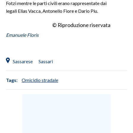
Fotzi mentre le parti civili erano rappresentate dai
legali Elias Vacca, Antonello Fiore e Dario Piu.
INFO AZIENDE
ABBONATI
© Riproduzione riservata
ANNUNCI
Emanuele Floris
NECROLOGI
PUBBLICITÀ
SPIAGGE
Sassarese
Sassari
STORE
Tags:
Omicidio stradale