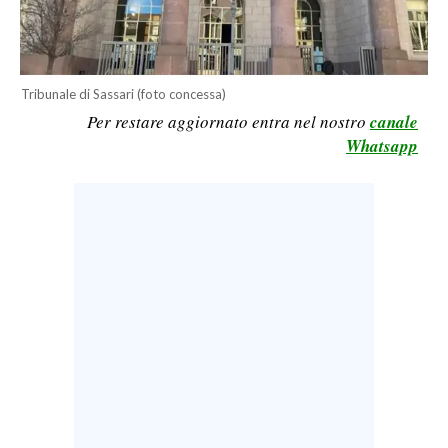
LAVORO
BANDI
Tribunale di Sassari (foto concessa)
SPORT IN SARDEGNA
Per restare aggiornato entra nel nostro
canale
Whatsapp
SPORT
RISULTATI E CLASSIFICHE
CALCIO
CALCIO REGIONALE
BASKET
VOLLEY
MOTORI
TENNIS
ALTRI SPORT
CULTURA