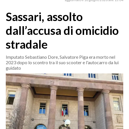
MEDIO CAMPIDANO
ORISTANO E PROVINCIA
Sassari, assolto
SASSARI E PROVINCIA
dall’accusa di omicidio
GALLURA
NUORO E PROVINCIA
stradale
OGLIASTRA
AGENDA
Imputato Sebastiano Dore, Salvatore Piga era morto nel
2023 dopo lo scontro tra il suo scooter e l'autocarro da lui
guidato
CRONACA
ITALIA
MONDO
POLITICA
ECONOMIA
SERVIZI ALLE IMPRESE