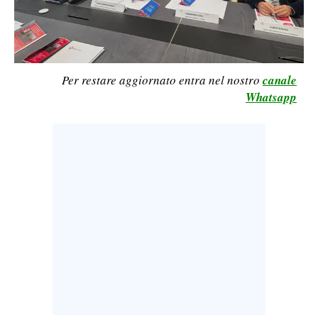
LAVORO
BANDI
SPORT IN SARDEGNA
Per restare aggiornato entra nel nostro
canale
Whatsapp
SPORT
RISULTATI E CLASSIFICHE
CALCIO
CALCIO REGIONALE
BASKET
VOLLEY
MOTORI
TENNIS
ALTRI SPORT
CULTURA