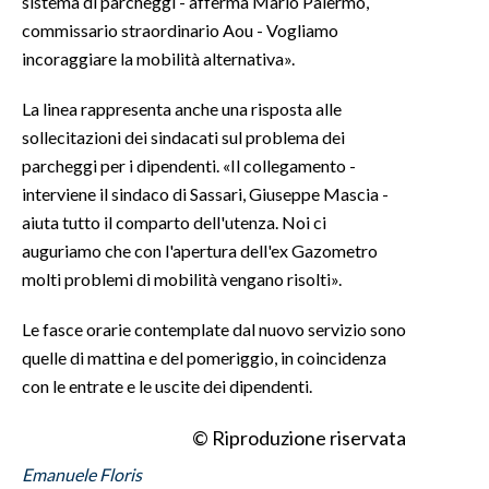
sistema di parcheggi - afferma Mario Palermo,
commissario straordinario Aou - Vogliamo
INFO AZIENDE
incoraggiare la mobilità alternativa».
ABBONATI
La linea rappresenta anche una risposta alle
ANNUNCI
sollecitazioni dei sindacati sul problema dei
NECROLOGI
parcheggi per i dipendenti. «Il collegamento -
PUBBLICITÀ
interviene il sindaco di Sassari, Giuseppe Mascia -
SPIAGGE
aiuta tutto il comparto dell'utenza. Noi ci
STORE
auguriamo che con l'apertura dell'ex Gazometro
molti problemi di mobilità vengano risolti».
Le fasce orarie contemplate dal nuovo servizio sono
quelle di mattina e del pomeriggio, in coincidenza
con le entrate e le uscite dei dipendenti.
© Riproduzione riservata
Emanuele Floris