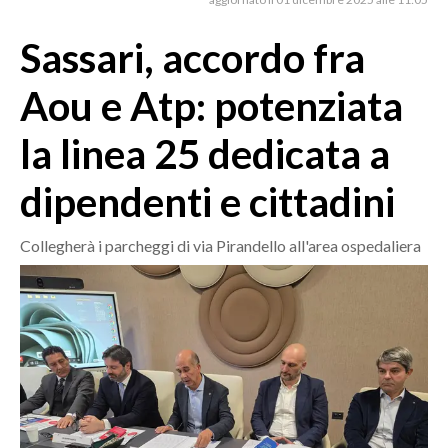
MEDIO CAMPIDANO
ORISTANO E PROVINCIA
Sassari, accordo fra
SASSARI E PROVINCIA
Aou e Atp: potenziata
GALLURA
NUORO E PROVINCIA
la linea 25 dedicata a
OGLIASTRA
dipendenti e cittadini
AGENDA
CRONACA
Collegherà i parcheggi di via Pirandello all'area ospedaliera
ITALIA
MONDO
POLITICA
ECONOMIA
SERVIZI ALLE IMPRESE