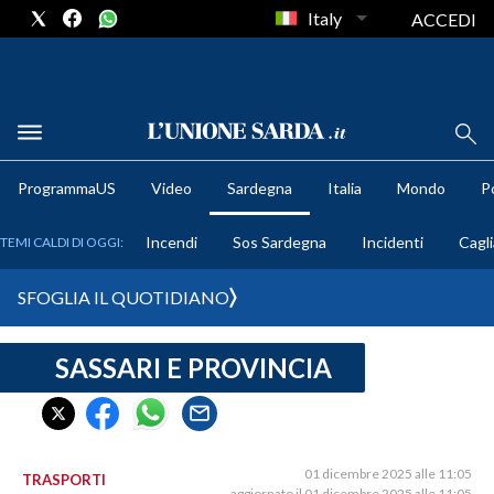
Italy
ACCEDI
METEO
ProgrammaUS
Video
Sardegna
Italia
Mondo
Po
COMUNI AL VOTO
Incendi
Sos Sardegna
Incidenti
Cagli
TEMI CALDI DI OGGI:
VIDEO
SFOGLIA IL QUOTIDIANO
FOTO
SASSARI E PROVINCIA
CRONACA SARDEGNA
CAGLIARI
PROVINCIA DI CAGLIARI
SULCIS IGLESIENTE
01 dicembre 2025 alle 11:05
TRASPORTI
aggiornato il 01 dicembre 2025 alle 11:05