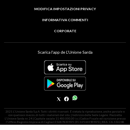
MODIFICA IMPOSTAZIONI PRIVACY
INFORMATIVA COMMENTI
CORPORATE
Scarica l'app de L'Unione Sarda
2021 L'Unione Sarda S.p.A. Tutti i diritti riservati. É vietata la riproduzione, anche parziale e
con qualsiasi mezzo, di tutti i materiali del sito. | Indirizzo della Sede Legale: Piazzetta
L'Unione Sarda nr. 24 | Capitale sociale 11.400.000,00 i.v. | Codice Fiscale ed iscrizione presso
l'Ufficio Registro Imprese di Cagliari 01687830925 (P.I. 02544190925) | REA: CA-136248