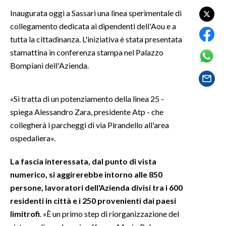
Inaugurata oggi a Sassari una linea sperimentale di
SPETTACOLI
collegamento dedicata ai dipendenti dell'Aou e a
tutta la cittadinanza. L'iniziativa è stata presentata
GOSSIP
stamattina in conferenza stampa nel Palazzo
Bompiani dell'Azienda.
SALUTE
SARDEGNA TURISMO
«Si tratta di un potenziamento della linea 25 -
spiega Alessandro Zara, presidente Atp - che
SARDI NEL MONDO
collegherà i parcheggi di via Pirandello all'area
NOTIZIE
ospedaliera».
EVENTI
La fascia interessata, dal punto di vista
numerico, si aggirerebbe intorno alle 850
#CARAUNIONE
persone, lavoratori dell'Azienda divisi tra i 600
3 MINUTI CON
residenti in città e i 250 provenienti dai paesi
limitrofi
. «È un primo step di riorganizzazione del
INSULARITÀ