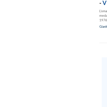
-
V
L’oma
medag
1976
Gianl