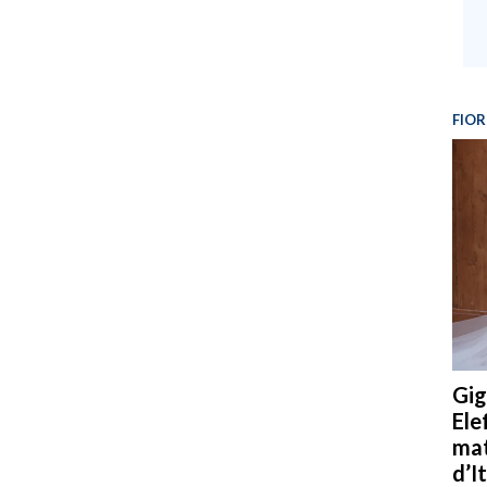
FIOR
Gig
Ele
mat
d’It