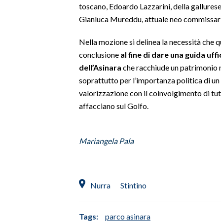
toscano, Edoardo Lazzarini, della gallure
Gianluca Mureddu, attuale neo commissario
SPETTACOLI
Nella mozione si delinea la necessità che q
GOSSIP
conclusione
al fine di dare una guida uff
dell’Asinara
che racchiude un patrimonio n
SALUTE
soprattutto per l’importanza politica di un
valorizzazione con il coinvolgimento di tutt
SARDEGNA TURISMO
affacciano sul Golfo.
SARDI NEL MONDO
NOTIZIE
Mariangela Pala
EVENTI
#CARAUNIONE
Nurra
Stintino
3 MINUTI CON
Tags:
parco asinara
INSULARITÀ