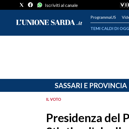
Iscriviti al canale
ProgrammaUS
Vid
TEMI CALDI DI OGG
METEO
COMUNI AL VOTO
VIDEO
FOTO
SASSARI E PROVINCIA
CRONACA SARDEGNA
IL VOTO
CAGLIARI
Presidenza del P
PROVINCIA DI CAGLIARI
SULCIS IGLESIENTE