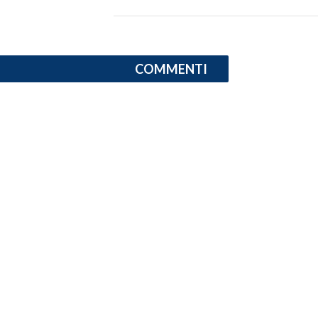
INFO AZIENDE
ABBONATI
COMMENTI
ANNUNCI
NECROLOGI
PUBBLICITÀ
SPIAGGE
STORE