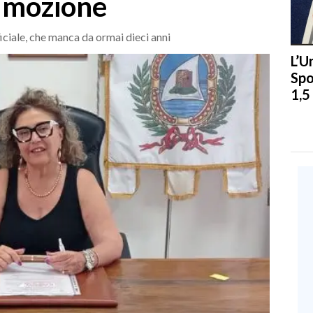
la mozione
ficiale, che manca da ormai dieci anni
L’U
Spo
1,5