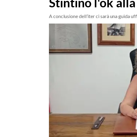
Stintino l'ok al
MEDIO CAMPIDANO
ORISTANO E PROVINCIA
A conclusione dell’iter ci sarà una guida uf
SASSARI E PROVINCIA
GALLURA
NUORO E PROVINCIA
OGLIASTRA
AGENDA
CRONACA
ITALIA
MONDO
POLITICA
ECONOMIA
SERVIZI ALLE IMPRESE