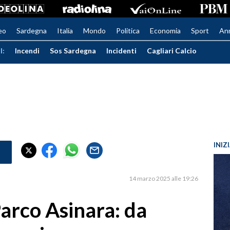
eo
Sardegna
Italia
Mondo
Politica
Economia
Sport
An
I:
Incendi
Sos Sardegna
Incidenti
Cagliari Calcio
INIZ
14 marzo 2025 alle 19:26
arco Asinara: da