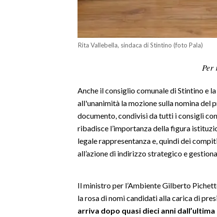
LAVORO
BANDI
Rita Vallebella, sindaca di Stintino (foto Pala)
SPORT IN SARDEGNA
Per 
SPORT
Anche il consiglio comunale di Stintino e l
RISULTATI E CLASSIFICHE
all'unanimità la mozione sulla nomina del p
CALCIO
documento, condivisi da tutti i consigli com
CALCIO REGIONALE
ribadisce l’importanza della figura istituzio
BASKET
legale rappresentanza e, quindi dei compiti r
VOLLEY
all’azione di indirizzo strategico e gestion
MOTORI
TENNIS
Il ministro per l’Ambiente Gilberto Pichett
ALTRI SPORT
la rosa di nomi candidati alla carica di pre
arriva dopo quasi dieci anni dall’ultim
CULTURA