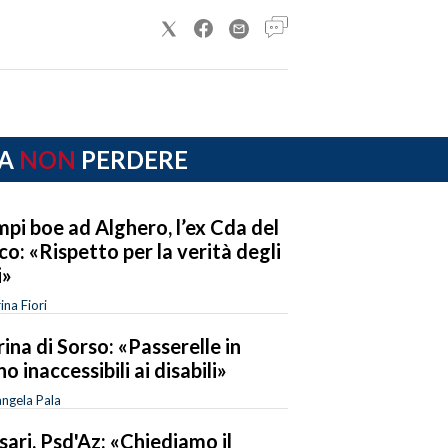
A
NON
PERDERE
pi boe ad Alghero, l’ex Cda del
co: «Rispetto per la verità degli
i»
ina Fiori
ina di Sorso: «Passerelle in
no inaccessibili ai disabili»
ngela Pala
sari, Psd'Az: «Chiediamo il