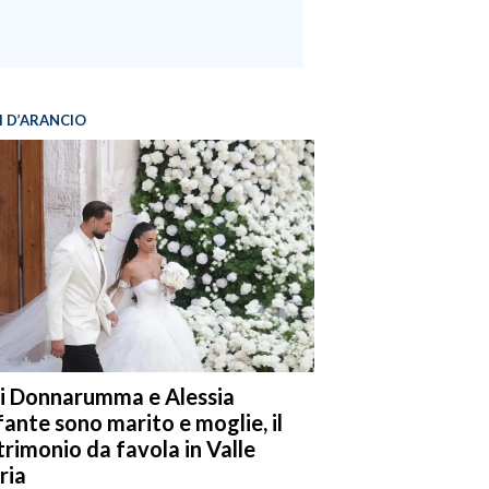
I D’ARANCIO
i Donnarumma e Alessia
fante sono marito e moglie, il
rimonio da favola in Valle
ria