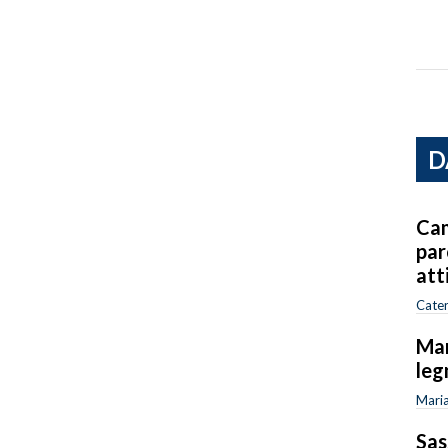
D
Cam
par
att
Cater
Mar
leg
Maria
Sas