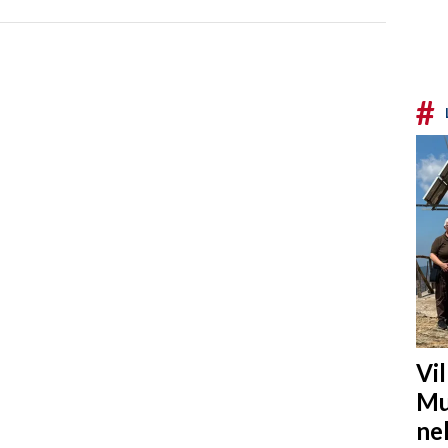
#
Vi
Mu
ne