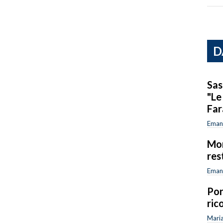
D
Sas
"Le
Fa
Emanu
Mor
res
Emanu
Por
ric
Maria