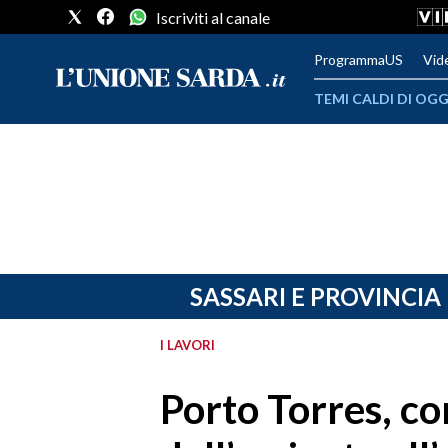
Iscriviti al canale
ProgrammaUS
Vid
TEMI CALDI DI OGG
METEO
COMUNI AL VOTO
VIDEO
FOTO
SASSARI E PROVINCIA
CRONACA SARDEGNA
I LAVORI
CAGLIARI
Porto Torres, co
PROVINCIA DI CAGLIARI
SULCIS IGLESIENTE