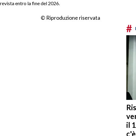
evista entro la fine del 2026.
© Riproduzione riservata
#
Ris
ven
il 
c'