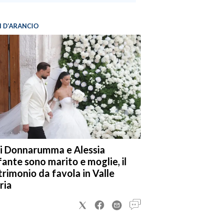
I D’ARANCIO
i Donnarumma e Alessia
fante sono marito e moglie, il
rimonio da favola in Valle
ria