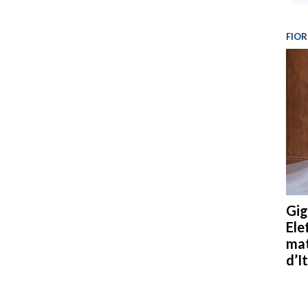
FIOR
Gig
Ele
mat
d’It