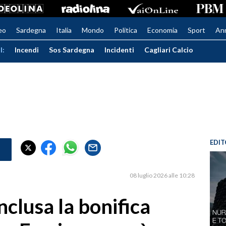
eo
Sardegna
Italia
Mondo
Politica
Economia
Sport
An
I:
Incendi
Sos Sardegna
Incidenti
Cagliari Calcio
EDIT
08 luglio 2026 alle 10:28
nclusa la bonifica