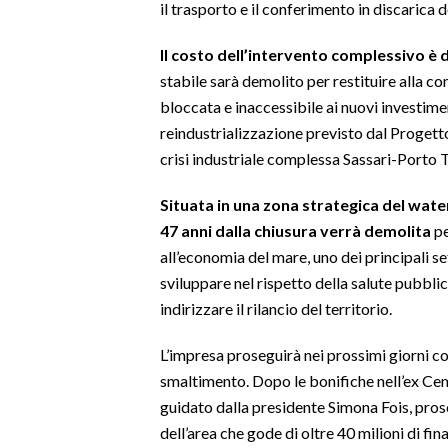
il trasporto e il conferimento in discarica 
SPETTACOLI
Il costo dell’intervento complessivo è d
stabile sarà demolito per restituire alla 
GOSSIP
bloccata e inaccessibile ai nuovi investime
reindustrializzazione previsto dal Progetto 
SALUTE
crisi industriale complessa Sassari-Porto T
SARDEGNA TURISMO
Situata in una zona strategica del wate
47 anni dalla chiusura verrà demolita
pe
SARDI NEL MONDO
all’economia del mare, uno dei principali se
NOTIZIE
sviluppare nel rispetto della salute pubblic
EVENTI
indirizzare il rilancio del territorio.
#CARAUNIONE
L’impresa proseguirà nei prossimi giorni col
smaltimento. Dopo le bonifiche nell’ex Ceme
3 MINUTI CON
guidato dalla presidente Simona Fois, pros
dell’area che gode di oltre 40 milioni di fi
INSULARITÀ