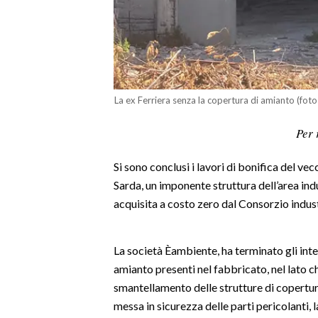
LAVORO
BANDI
SPORT IN SARDEGNA
La ex Ferriera senza la copertura di amianto (foto
SPORT
Per 
RISULTATI E CLASSIFICHE
CALCIO
Si sono conclusi i lavori di bonifica del ve
CALCIO REGIONALE
Sarda, un imponente struttura dell’area ind
BASKET
acquisita a costo zero dal Consorzio indust
VOLLEY
MOTORI
La società Èambiente, ha terminato gli int
TENNIS
amianto presenti nel fabbricato, nel lato che 
ALTRI SPORT
smantellamento delle strutture di copertura
messa in sicurezza delle parti pericolanti,
CULTURA