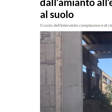
dall’amianto all’
MEDIO CAMPIDANO
ORISTANO E PROVINCIA
al suolo
SASSARI E PROVINCIA
GALLURA
Il costo dell’intervento complessivo è di c
NUORO E PROVINCIA
OGLIASTRA
AGENDA
CRONACA
ITALIA
MONDO
POLITICA
ECONOMIA
SERVIZI ALLE IMPRESE