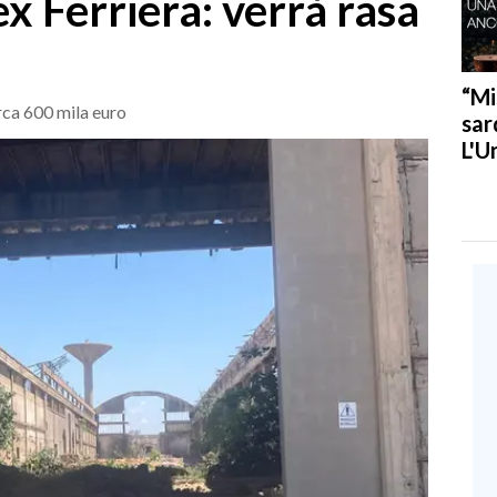
ex Ferriera: verrà rasa
“Mi
irca 600 mila euro
sar
L'U