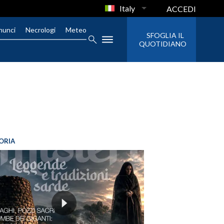
Italy
ACCEDI
nunci
Necrologi
Meteo
SFOGLIA IL
QUOTIDIANO
ORIA