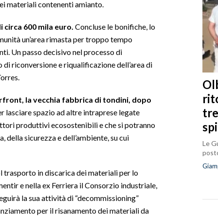
dei materiali contenenti amianto.
i circa 600 mila euro.
Concluse le bonifiche, lo
comunità un’area rimasta per troppo tempo
nti. Un passo decisivo nel processo di
di riconversione e riqualificazione dell’area di
orres.
Olb
ri
rfront, la vecchia fabbrica di tondini, dopo
tr
r lasciare spazio ad altre intraprese legate
sp
ttori produttivi ecosostenibili e che si potranno
a, della sicurezza e dell’ambiente, su cui
Le Gu
posto
Giam
 trasporto in discarica dei materiali per lo
ntir e nella ex Ferriera il Consorzio industriale,
eguirà la sua attività di “decommissioning”
nanziamento per il risanamento dei materiali da