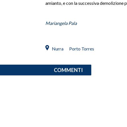
amianto, e con la successiva demolizione pr
INFO AZIENDE
ABBONATI
Mariangela Pala
ANNUNCI
NECROLOGI
PUBBLICITÀ
Nurra
Porto Torres
SPIAGGE
STORE
COMMENTI