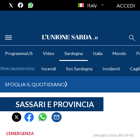
Italy
ACCEDI
METEO
ProgrammaUS
Video
Sardegna
Italia
Mondo
Po
COMUNI AL VOTO
Incendi
Sos Sardegna
Incidenti
Cagli
TEMI CALDI DI OGGI:
VIDEO
SFOGLIA IL QUOTIDIANO
FOTO
SASSARI E PROVINCIA
CRONACA SARDEGNA
CAGLIARI
PROVINCIA DI CAGLIARI
SULCIS IGLESIENTE
L’EMERGENZA
08 luglio 2026 alle 09:45