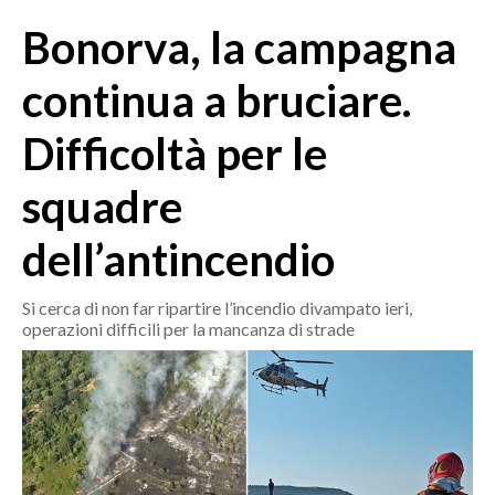
MEDIO CAMPIDANO
Bonorva, la campagna
ORISTANO E PROVINCIA
SASSARI E PROVINCIA
continua a bruciare.
GALLURA
Difficoltà per le
NUORO E PROVINCIA
OGLIASTRA
squadre
AGENDA
dell’antincendio
CRONACA
ITALIA
Si cerca di non far ripartire l’incendio divampato ieri,
operazioni difficili per la mancanza di strade
MONDO
POLITICA
ECONOMIA
SERVIZI ALLE IMPRESE