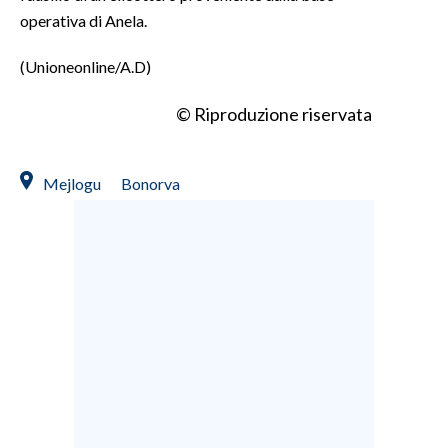
operativa di Anela.
INFO AZIENDE
(Unioneonline/A.D)
ABBONATI
ANNUNCI
© Riproduzione riservata
NECROLOGI
PUBBLICITÀ
Mejlogu
Bonorva
SPIAGGE
STORE