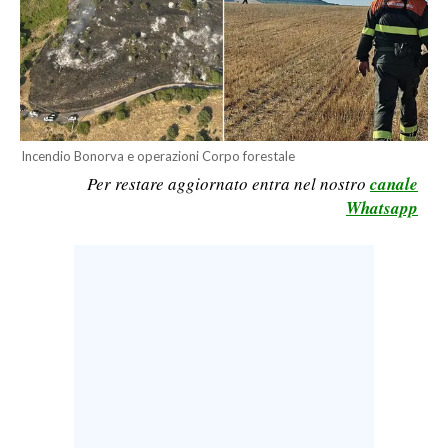
LAVORO
BANDI
SPORT IN SARDEGNA
SPORT
Incendio Bonorva e operazioni Corpo forestale
Per restare aggiornato entra nel nostro
canale
RISULTATI E CLASSIFICHE
Whatsapp
CALCIO
CALCIO REGIONALE
BASKET
VOLLEY
MOTORI
TENNIS
ALTRI SPORT
CULTURA