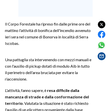
SPETTACOLI
GOSSIP
Il Corpo Forestale ha ripreso fin dalle prime ore del
mattino l'attività di bonifica dell'incendio avvenuto
SALUTE
ieri sera nel comune di Bonorva in località di Serra
Iscobas.
SARDEGNA TURISMO
SARDI NEL MONDO
Una pattuglia sta intervenendo con mezzi manuali e
con l'ausilio di pickup dotati di modulo Aib in tutto
NOTIZIE
il perimetro dell'area bruciata per evitare la
EVENTI
riaccensione.
#CARAUNIONE
L'attività, fanno sapere, è
resa difficile dalla
mancanza di strade e dalla conformazione del
3 MINUTI CON
territorio
. Valutata la situazione è stato richiesto
l'ausilio di un elicottero proveniente dalla base
INSULARITÀ