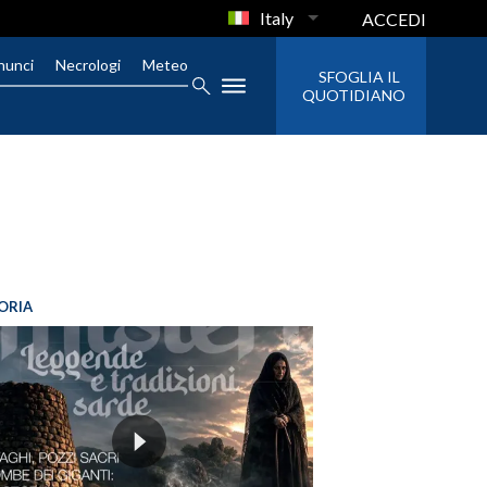
Italy
ACCEDI
nunci
Necrologi
Meteo
SFOGLIA IL
QUOTIDIANO
ORIA