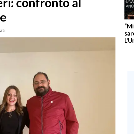
eri: confronto al
te
“Mi
ati
sar
L'U