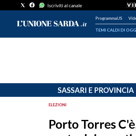
Iscriviti al canale
ProgrammaUS
Vid
TEMI CALDI DI OGG
METEO
COMUNI AL VOTO
VIDEO
FOTO
SASSARI E PROVINCIA
CRONACA SARDEGNA
ELEZIONI
CAGLIARI
Porto Torres C'
PROVINCIA DI CAGLIARI
SULCIS IGLESIENTE