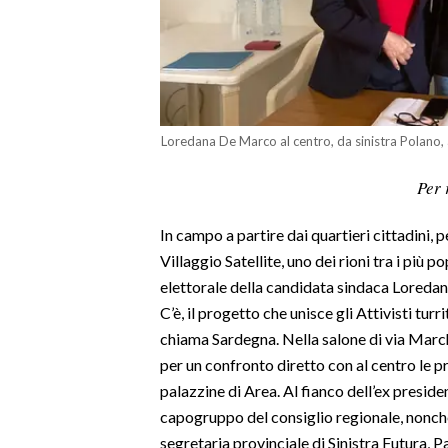
LAVORO
BANDI
SPORT IN SARDEGNA
Loredana De Marco al centro, da sinistra Polano, 
SPORT
Per 
RISULTATI E CLASSIFICHE
CALCIO
In campo a partire dai quartieri cittadini, p
CALCIO REGIONALE
Villaggio Satellite, uno dei rioni tra i più
BASKET
elettorale della candidata sindaca Loredan
VOLLEY
C’è, il progetto che unisce gli Attivisti tur
MOTORI
chiama Sardegna. Nella salone di via March
per un confronto diretto con al centro le p
TENNIS
palazzine di Area. Al fianco dell’ex presid
ALTRI SPORT
capogruppo del consiglio regionale, nonché 
segretaria provinciale di Sinistra Futura, P
CULTURA