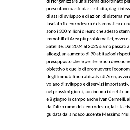
di riorganizzare un sistema disordinato per 
presentano particolari criticità, dagli infi
INFO AZIENDE
di assi di sviluppo e di azioni di sistema, m
ABBONATI
lasciato il centrodestra è drammatica e u
sono i 300 milioni di euro che adesso stan
ANNUNCI
immobili di Area più problematici, ovvero c
NECROLOGI
Satellite. Dal 2024 al 2025 siamo passati a
PUBBLICITÀ
alloggi, un aumento di 90 abitazioni rispett
SPIAGGE
presupposto che le periferie non devono ess
STORE
obiettivo è quello di promuovere l’econom
degli immobili non abitativi di Area, ovver
volano di sviluppo e di servizi importanti»
nei prossimi giorni, con incontri diretti con i
e 8 giugno in campo anche Ivan Cermelli, a
dall'altro ramo del centrodestra, la lista civ
guidata dal sindaco uscente Massimo Mul