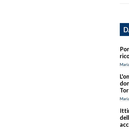
D
Por
ric
Maria
L'o
don
Tor
Maria
Itt
del
ac