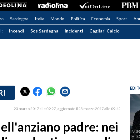
eo
Sardegna
Italia
Mondo
Politica
Economia
Sport
An
I:
Incendi
Sos Sardegna
Incidenti
Cagliari Calcio
EDIT
RI
23 marzo 2017 alle 09:27
aggiornato il 23 marzo 2017 alle 09:42
dell'anziano padre: nei