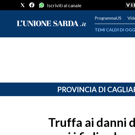
Iscriviti al canale
ProgrammaUS
Vid
TEMI CALDI DI OGG
METEO
COMUNI AL VOTO
VIDEO
FOTO
PROVINCIA DI CAGLIA
CRONACA SARDEGNA
CAGLIARI
Truffa ai danni 
PROVINCIA DI CAGLIARI
SULCIS IGLESIENTE