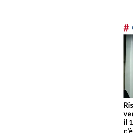
#
Ris
ven
il 
c'