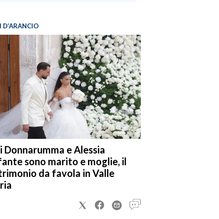
I D’ARANCIO
i Donnarumma e Alessia
fante sono marito e moglie, il
rimonio da favola in Valle
ria