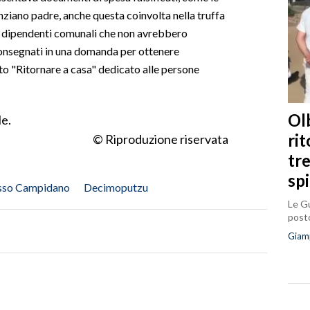
nziano padre, anche questa coinvolta nella truffa
ue dipendenti comunali che non avrebbero
consegnati in una domanda per ottenere
to "Ritornare a casa" dedicato alle persone
Olb
le.
ri
© Riproduzione riservata
tr
sp
sso Campidano
Decimoputzu
Le Gu
posto
Giam