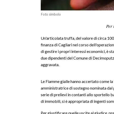
LAVORO
Foto simbolo
BANDI
Per 
SPORT IN SARDEGNA
Un'articolata truffa, del valore di circa 10
SPORT
finanza di Cagliari nel corso dell'operazi
RISULTATI E CLASSIFICHE
di gestire i propri interessi economici, è st
CALCIO
due dipendenti del Comune di Decimoputzu 
CALCIO REGIONALE
aggravata.
BASKET
VOLLEY
Le Fiamme gialle hanno accertato come la fr
MOTORI
amministratrice di sostegno nominata dal gi
TENNIS
serie di prelievi in contanti allo sportello 
ALTRI SPORT
di immobili, si è appropriata di ingenti so
Per giustificare quelle uscite al giudice, p
CULTURA