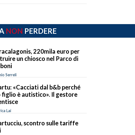
A
NON
PERDERE
acalagonis, 220mila euro per
truire un chiosco nel Parco di
boni
io Serreli
rtu: «Cacciati dal b&b perché
 figlio è autistico». Il gestore
ntisce
ica Lai
rtucciu, scontro sulle tariffe
i