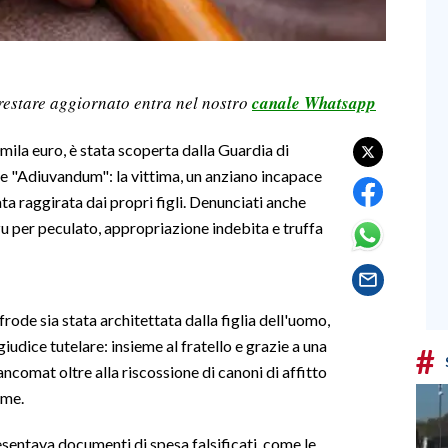
restare aggiornato entra nel nostro
canale Whatsapp
0mila euro, è stata scoperta dalla Guardia di
one "Adiuvandum": la vittima, un anziano incapace
ata raggirata dai propri figli. Denunciati anche
per peculato, appropriazione indebita e truffa
ode sia stata architettata dalla figlia dell'uomo,
udice tutelare: insieme al fratello e grazie a una
#
bancomat oltre alla riscossione di canoni di affitto
mme.
resentava documenti di spesa falsificati, come le