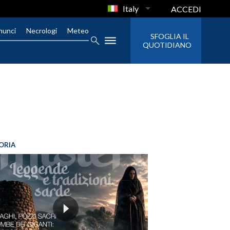
Italy
ACCEDI
nunci
Necrologi
Meteo
SFOGLIA IL
QUOTIDIANO
ORIA