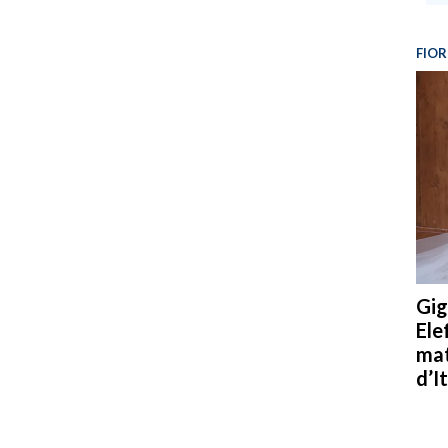
FIOR
Gig
Ele
mat
d’It