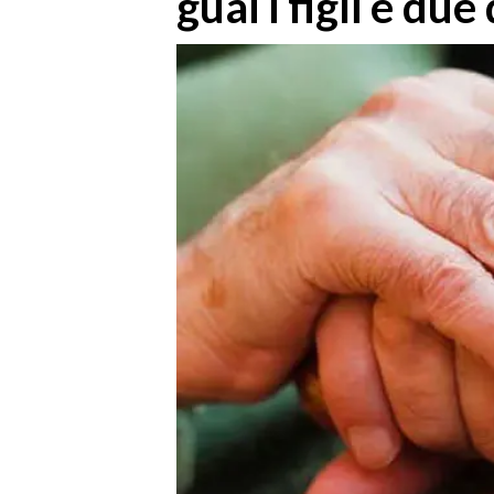
guai i figli e du
MEDIO CAMPIDANO
ORISTANO E PROVINCIA
SASSARI E PROVINCIA
GALLURA
NUORO E PROVINCIA
OGLIASTRA
AGENDA
CRONACA
ITALIA
MONDO
POLITICA
ECONOMIA
SERVIZI ALLE IMPRESE