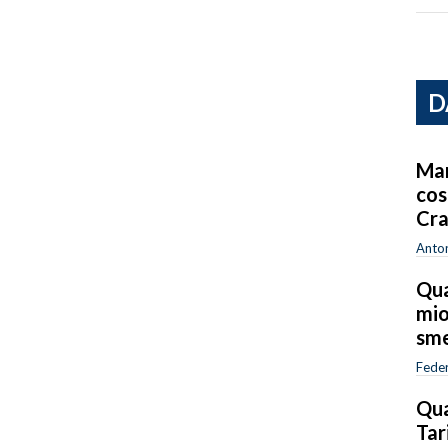
D
Mar
cos
Cra
Anton
Qua
mio
sme
Feder
Qua
Tar