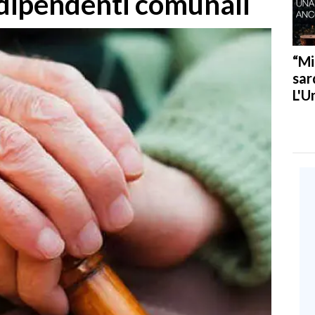
e dipendenti comunali
“Mi
sar
L'U