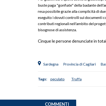
buste paga "gonfiate" della badante dell'a
SPETTACOLI
resa possibile grazie alla complicità di d
eseguito i dovuti controlli sui documenti 
GOSSIP
contributi regionali nell'ambito del proget
bisognose di assistenza.
SALUTE
Cinque le persone denunciate in tota
SARDEGNA TURISMO
SARDI NEL MONDO
NOTIZIE
Sardegna
Provincia di Cagliari
Ba
EVENTI
Tags:
peculato
Truffa
#CARAUNIONE
3 MINUTI CON
COMMENTI
INSULARITÀ