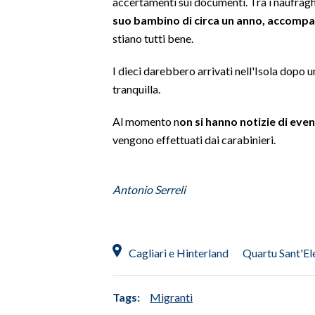
accertamenti sui documenti. Tra i naufragh
suo bambino di circa un anno, accompa
SPETTACOLI
stiano tutti bene.
GOSSIP
I dieci darebbero arrivati nell'Isola dopo
tranquilla.
SALUTE
Al momento n
on si hanno notizie di even
SARDEGNA TURISMO
vengono effettuati dai carabinieri.
SARDI NEL MONDO
NOTIZIE
Antonio Serreli
EVENTI
#CARAUNIONE
Cagliari e Hinterland
Quartu Sant'El
3 MINUTI CON
Tags:
Migranti
INSULARITÀ