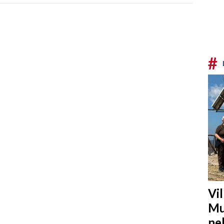
#
Vi
Mu
ne