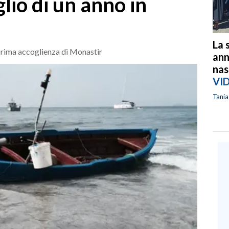
glio di un anno in
La 
i prima accoglienza di Monastir
ann
nas
VI
Tani