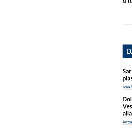
d’It
D
Sar
pla
Ivan
Dol
Ves
all
Anton