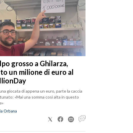
lpo grosso a Ghilarza,
to un milione di euro al
llionDay
na giocata di appena un euro, parte la caccia
rtunato: «Mai una somma così alta in questo
e»
ia Orbana