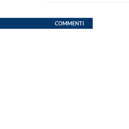
INFO AZIENDE
ABBONATI
COMMENTI
ANNUNCI
NECROLOGI
PUBBLICITÀ
SPIAGGE
STORE