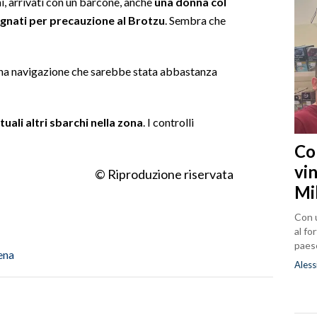
i, arrivati con un barcone, anche
una donna col
gnati per precauzione al Brotzu
. Sembra che
 una navigazione che sarebbe stata abbastanza
tuali altri sbarchi nella zona
. I controlli
Co
vin
© Riproduzione riservata
Mi
Con u
al fo
paes
ena
Aless