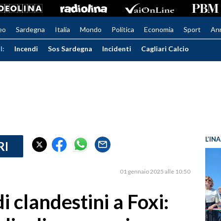
eo
Sardegna
Italia
Mondo
Politica
Economia
Sport
An
I:
Incendi
Sos Sardegna
Incidenti
Cagliari Calcio
L’IN
RI
01 gennaio 2025 alle 10:50
i clandestini a Foxi: