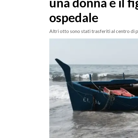
una donna e il fi
MEDIO CAMPIDANO
ORISTANO E PROVINCIA
ospedale
SASSARI E PROVINCIA
GALLURA
Altri otto sono stati trasferiti al centro d
NUORO E PROVINCIA
OGLIASTRA
AGENDA
CRONACA
ITALIA
MONDO
POLITICA
ECONOMIA
SERVIZI ALLE IMPRESE