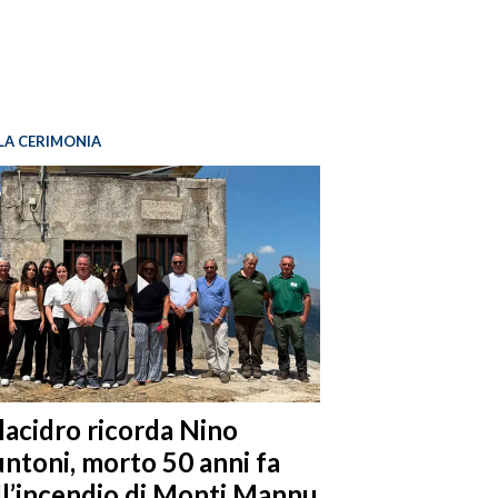
LA CERIMONIA
llacidro ricorda Nino
ntoni, morto 50 anni fa
ll’incendio di Monti Mannu