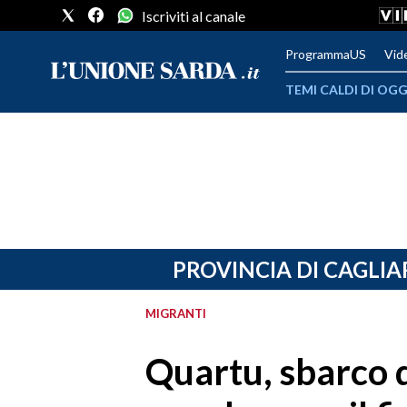
Iscriviti al canale
ProgrammaUS
Vid
TEMI CALDI DI OGG
METEO
COMUNI AL VOTO
VIDEO
FOTO
PROVINCIA DI CAGLIA
CRONACA SARDEGNA
MIGRANTI
CAGLIARI
Quartu, sbarco d
PROVINCIA DI CAGLIARI
SULCIS IGLESIENTE