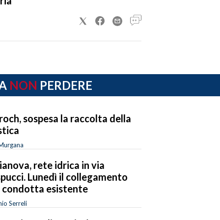
ria
A
NON
PERDERE
roch, sospesa la raccolta della
stica
 Murgana
ianova, rete idrica in via
pucci. Lunedì il collegamento
a condotta esistente
io Serreli