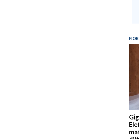
FIOR
Gig
Ele
mat