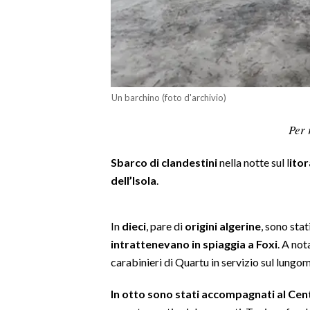
LAVORO
BANDI
SPORT IN SARDEGNA
Un barchino (foto d'archivio)
SPORT
Per 
RISULTATI E CLASSIFICHE
CALCIO
Sbarco di clandestini
nella notte sul l
itor
CALCIO REGIONALE
dell’Isola
.
BASKET
VOLLEY
In
dieci
, pare di
origini algerine
, sono stat
MOTORI
intrattenevano in spiaggia a Foxi
. A not
TENNIS
carabinieri di Quartu in servizio sul lungo
ALTRI SPORT
In otto sono stati accompagnati al Cen
CULTURA