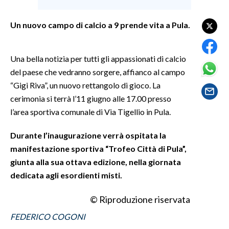
SPETTACOLI
Un nuovo campo di calcio a 9 prende vita a Pula.
GOSSIP
Una bella notizia per tutti gli appassionati di calcio
del paese che vedranno sorgere, affianco al campo
SALUTE
“Gigi Riva”, un nuovo rettangolo di gioco. La
SARDEGNA TURISMO
cerimonia si terrà l’11 giugno alle 17.00 presso
l’area sportiva comunale di Via Tigellio in Pula.
SARDI NEL MONDO
Durante l’inaugurazione verrà ospitata la
NOTIZIE
manifestazione sportiva “Trofeo Città di Pula”,
EVENTI
giunta alla sua ottava edizione, nella giornata
dedicata agli esordienti misti.
#CARAUNIONE
© Riproduzione riservata
3 MINUTI CON
FEDERICO COGONI
INSULARITÀ