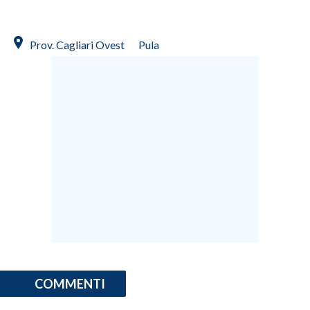
INFO AZIENDE
Prov. Cagliari Ovest
Pula
ABBONATI
ANNUNCI
NECROLOGI
PUBBLICITÀ
SPIAGGE
STORE
COMMENTI