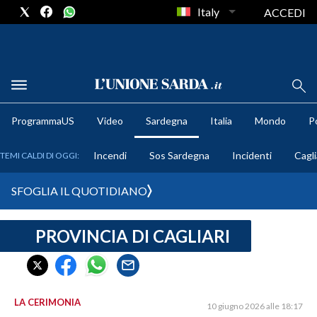
Italy
ACCEDI
METEO
ProgrammaUS
Video
Sardegna
Italia
Mondo
Po
COMUNI AL VOTO
Incendi
Sos Sardegna
Incidenti
Cagli
TEMI CALDI DI OGGI:
VIDEO
SFOGLIA IL QUOTIDIANO
FOTO
PROVINCIA DI CAGLIARI
CRONACA SARDEGNA
CAGLIARI
PROVINCIA DI CAGLIARI
SULCIS IGLESIENTE
LA CERIMONIA
10 giugno 2026 alle 18:17