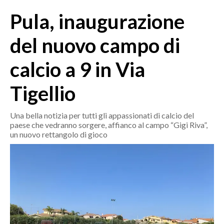
MEDIO CAMPIDANO
Pula, inaugurazione
ORISTANO E PROVINCIA
SASSARI E PROVINCIA
del nuovo campo di
GALLURA
calcio a 9 in Via
NUORO E PROVINCIA
OGLIASTRA
Tigellio
AGENDA
Una bella notizia per tutti gli appassionati di calcio del
CRONACA
paese che vedranno sorgere, affianco al campo “Gigi Riva”,
un nuovo rettangolo di gioco
ITALIA
MONDO
POLITICA
ECONOMIA
SERVIZI ALLE IMPRESE