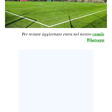
LAVORO
BANDI
SPORT IN SARDEGNA
Per restare aggiornato entra nel nostro
canale
SPORT
Whatsapp
RISULTATI E CLASSIFICHE
CALCIO
CALCIO REGIONALE
BASKET
VOLLEY
MOTORI
TENNIS
ALTRI SPORT
CULTURA