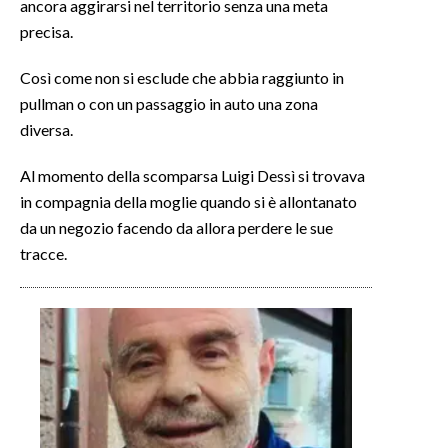
ancora aggirarsi nel territorio senza una meta
precisa.
INFO AZIENDE
ABBONATI
Così come non si esclude che abbia raggiunto in
pullman o con un passaggio in auto una zona
ANNUNCI
diversa.
NECROLOGI
PUBBLICITÀ
Al momento della scomparsa Luigi Dessì si trovava
SPIAGGE
in compagnia della moglie quando si è allontanato
STORE
da un negozio facendo da allora perdere le sue
tracce.