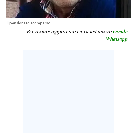
LAVORO
BANDI
Il pensionato scomparso
Per restare aggiornato entra nel nostro
canale
SPORT IN SARDEGNA
Whatsapp
SPORT
RISULTATI E CLASSIFICHE
CALCIO
CALCIO REGIONALE
BASKET
VOLLEY
MOTORI
TENNIS
ALTRI SPORT
CULTURA