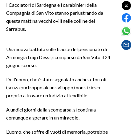
I Cacciatori di Sardegna e i carabinieri della
Compagnia di San Vito stanno perlustrando da
SPETTACOLI
questa mattina vecchi ovili nelle colline del
GOSSIP
Sarrabus.
SALUTE
Una nuova battuta sulle tracce del pensionato di
Armungia Luigi Dessì, scomparso da San Vito il 24
SARDEGNA TURISMO
giugno scorso.
SARDI NEL MONDO
Dell'uomo, che è stato segnalato anche a Tortolì
NOTIZIE
(senza purtroppo alcun sviluppo) non si riesce
EVENTI
proprio a trovare un indizio attendibile.
#CARAUNIONE
A undici giorni dalla scomparsa, si continua
comunque a sperare in un miracolo.
3 MINUTI CON
L'uomo, che soffre di vuoti di memoria, potrebbe
INSULARITÀ