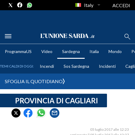
Italy
ACCEDI
METEO
ProgrammaUS
Video
Sardegna
Italia
Mondo
Po
COMUNI AL VOTO
Incendi
Sos Sardegna
Incidenti
Cagli
TEMI CALDI DI OGGI:
VIDEO
SFOGLIA IL QUOTIDIANO
FOTO
PROVINCIA DI CAGLIARI
CRONACA SARDEGNA
CAGLIARI
PROVINCIA DI CAGLIARI
SULCIS IGLESIENTE
05 luglio 2017 alle 12:23
aggiornato il 05 luglio 2017 alle 12:27