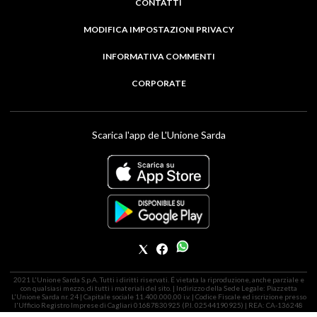
CONTATTI
MODIFICA IMPOSTAZIONI PRIVACY
INFORMATIVA COMMENTI
CORPORATE
Scarica l'app de L'Unione Sarda
2021 L'Unione Sarda S.p.A. Tutti i diritti riservati. É vietata la riproduzione, anche parziale e
con qualsiasi mezzo, di tutti i materiali del sito. | Indirizzo della Sede Legale: Piazzetta
L'Unione Sarda nr. 24 | Capitale sociale 11.400.000,00 i.v. | Codice Fiscale ed iscrizione presso
l'Ufficio Registro Imprese di Cagliari 01687830925 (P.I. 02544190925) | REA: CA-136248