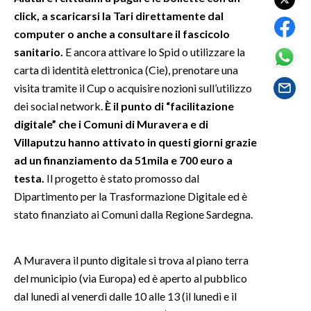
click, a scaricarsi la Tari direttamente dal
SPETTACOLI
computer o anche a consultare il fascicolo
sanitario.
E ancora attivare lo Spid o utilizzare la
GOSSIP
carta di identità elettronica (Cie), prenotare una
visita tramite il Cup o acquisire nozioni sull’utilizzo
SALUTE
dei social network.
È il punto di “facilitazione
digitale” che i Comuni di Muravera e di
SARDEGNA TURISMO
Villaputzu hanno attivato in questi giorni grazie
ad un finanziamento da 51mila e 700 euro a
SARDI NEL MONDO
testa.
Il progetto è stato promosso dal
NOTIZIE
Dipartimento per la Trasformazione Digitale ed è
EVENTI
stato finanziato ai Comuni dalla Regione Sardegna.
#CARAUNIONE
A Muravera il punto digitale si trova al piano terra
3 MINUTI CON
del municipio (via Europa) ed è aperto al pubblico
dal lunedì al venerdì dalle 10 alle 13 (il lunedì e il
INSULARITÀ