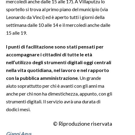
mercoledì anche dalle 15 alle 17). A Villaputzu lo
sportello si trova al primo piano del municipio (via
INFO AZIENDE
Leonardo da Vinci) ed è aperto tutti i giorni della
ABBONATI
settimana dalle 10 alle 14 e il mercoledì anche dalle
ANNUNCI
15 alle 19.
NECROLOGI
I punti di facilitazione sono stati pensati per
PUBBLICITÀ
accompagnare i cittadini di tutte le età
SPIAGGE
nell’utilizzo degli strumenti digitali oggi centrali
STORE
nella vita quotidiana, nel lavoro e nel rapporto
con la pubblica amministrazione
. Un grande
aiuto soprattutto per chi è avanti con gli anni ma
anche per chi non ha dimestichezza, appunto, con gli
strumenti digitali. Il servizio avrà una durata di
dodici mesi.
© Riproduzione riservata
Gianni Agus