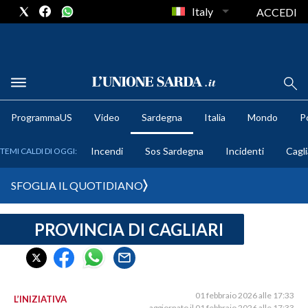
Italy
ACCEDI
METEO
ProgrammaUS
Video
Sardegna
Italia
Mondo
Po
COMUNI AL VOTO
Incendi
Sos Sardegna
Incidenti
Cagli
TEMI CALDI DI OGGI:
VIDEO
SFOGLIA IL QUOTIDIANO
FOTO
PROVINCIA DI CAGLIARI
CRONACA SARDEGNA
CAGLIARI
PROVINCIA DI CAGLIARI
SULCIS IGLESIENTE
01 febbraio 2026 alle 17:33
L’INIZIATIVA
aggiornato il 01 febbraio 2026 alle 17:33