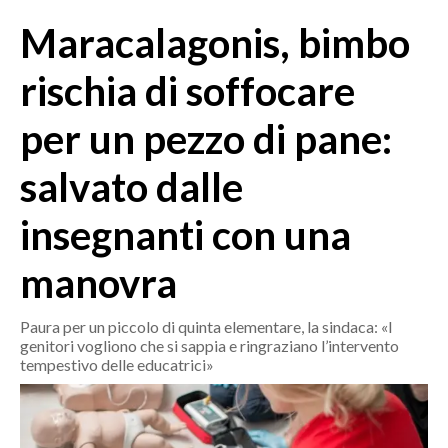
MEDIO CAMPIDANO
Maracalagonis, bimbo
ORISTANO E PROVINCIA
SASSARI E PROVINCIA
rischia di soffocare
GALLURA
per un pezzo di pane:
NUORO E PROVINCIA
OGLIASTRA
salvato dalle
AGENDA
insegnanti con una
CRONACA
manovra
ITALIA
MONDO
Paura per un piccolo di quinta elementare, la sindaca: «I
genitori vogliono che si sappia e ringraziano l’intervento
POLITICA
tempestivo delle educatrici»
ECONOMIA
SERVIZI ALLE IMPRESE