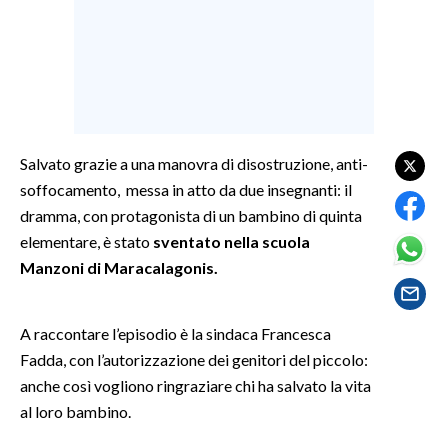
SPETTACOLI
GOSSIP
SALUTE
Salvato grazie a una manovra di disostruzione, anti-
SARDEGNA TURISMO
soffocamento, messa in atto da due insegnanti: il
dramma, con protagonista di un bambino di quinta
SARDI NEL MONDO
elementare, è stato
sventato nella scuola
Manzoni di Maracalagonis.
NOTIZIE
EVENTI
A raccontare l’episodio è la sindaca Francesca
#CARAUNIONE
Fadda, con l’autorizzazione dei genitori del piccolo:
anche così vogliono ringraziare chi ha salvato la vita
3 MINUTI CON
al loro bambino.
INSULARITÀ