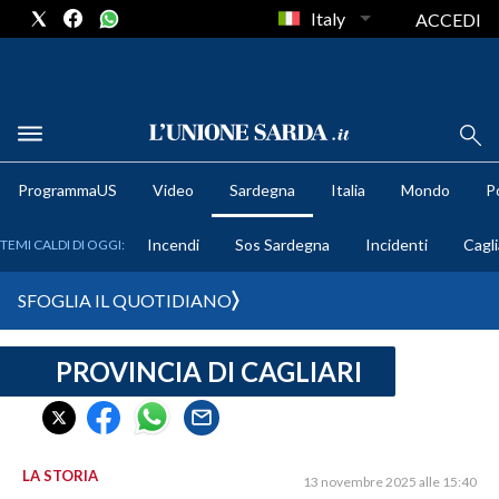
Italy
ACCEDI
METEO
ProgrammaUS
Video
Sardegna
Italia
Mondo
Po
COMUNI AL VOTO
Incendi
Sos Sardegna
Incidenti
Cagli
TEMI CALDI DI OGGI:
VIDEO
SFOGLIA IL QUOTIDIANO
FOTO
PROVINCIA DI CAGLIARI
CRONACA SARDEGNA
CAGLIARI
PROVINCIA DI CAGLIARI
SULCIS IGLESIENTE
LA STORIA
13 novembre 2025 alle 15:40