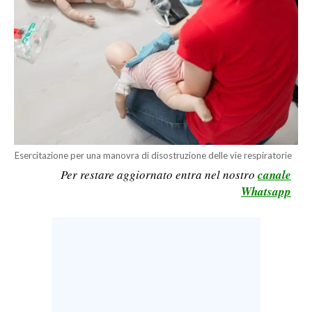
LAVORO
BANDI
SPORT IN SARDEGNA
SPORT
RISULTATI E CLASSIFICHE
CALCIO
Esercitazione per una manovra di disostruzione delle vie respiratorie
CALCIO REGIONALE
Per restare aggiornato entra nel nostro
canale
Whatsapp
BASKET
VOLLEY
MOTORI
TENNIS
ALTRI SPORT
CULTURA