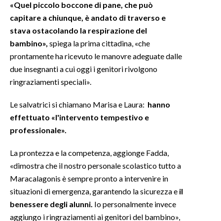
«Quel piccolo boccone di pane, che può
capitare a chiunque, è andato di traverso e
INFO AZIENDE
stava ostacolando la respirazione del
ABBONATI
bambino»,
spiega la prima cittadina, «che
ANNUNCI
prontamente ha ricevuto le manovre adeguate dalle
NECROLOGI
due insegnanti a cui oggi i genitori rivolgono
ringraziamenti speciali».
PUBBLICITÀ
SPIAGGE
Le salvatrici si chiamano Marisa e Laura:
hanno
STORE
effettuato «l'intervento tempestivo e
professionale».
La prontezza e la competenza, aggionge Fadda,
«dimostra che il nostro personale scolastico tutto a
Maracalagonis è sempre pronto a intervenire in
situazioni di emergenza, garantendo la sicurezza e
il
benessere degli alunni.
Io personalmente invece
aggiungo i ringraziamenti ai genitori del bambino»,