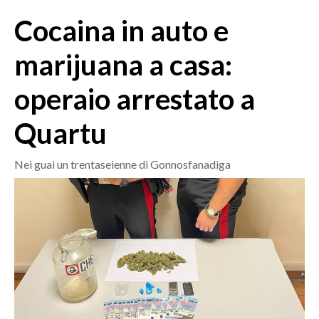
MEDIO CAMPIDANO
Cocaina in auto e
ORISTANO E PROVINCIA
SASSARI E PROVINCIA
marijuana a casa:
GALLURA
operaio arrestato a
NUORO E PROVINCIA
OGLIASTRA
Quartu
AGENDA
Nei guai un trentaseienne di Gonnosfanadiga
CRONACA
ITALIA
MONDO
POLITICA
ECONOMIA
SERVIZI ALLE IMPRESE