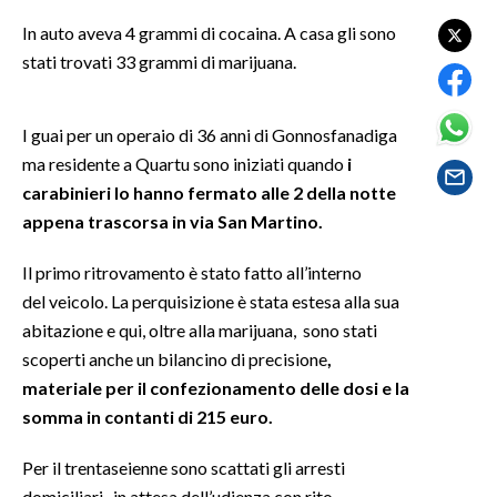
In auto aveva 4 grammi di cocaina. A casa gli sono
SPETTACOLI
stati trovati 33 grammi di marijuana.
GOSSIP
I guai per un operaio di 36 anni di Gonnosfanadiga
SALUTE
ma residente a Quartu sono iniziati quando
i
carabinieri lo hanno fermato alle 2 della notte
SARDEGNA TURISMO
appena trascorsa in via San Martino.
SARDI NEL MONDO
Il primo ritrovamento è stato fatto all’interno
NOTIZIE
del veicolo. La perquisizione è stata estesa alla sua
abitazione e qui, oltre alla marijuana, sono stati
EVENTI
scoperti anche un bilancino di precisione
,
#CARAUNIONE
materiale per il confezionamento delle dosi e la
somma in contanti di 215 euro.
3 MINUTI CON
Per il trentaseienne sono scattati gli arresti
INSULARITÀ
domiciliari, in attesa dell’udienza con rito