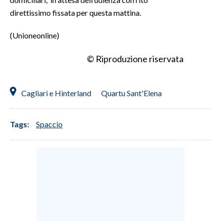
direttissimo fissata per questa mattina.
INFO AZIENDE
(Unioneonline)
ABBONATI
ANNUNCI
© Riproduzione riservata
NECROLOGI
PUBBLICITÀ
Cagliari e Hinterland
Quartu Sant'Elena
SPIAGGE
STORE
Tags:
Spaccio