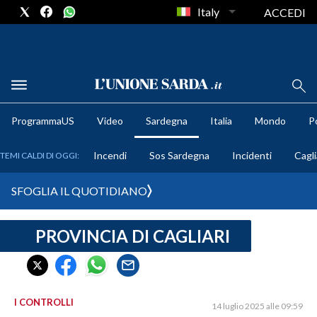
Italy
ACCEDI
METEO
ProgrammaUS
Video
Sardegna
Italia
Mondo
Po
COMUNI AL VOTO
Incendi
Sos Sardegna
Incidenti
Cagli
TEMI CALDI DI OGGI:
VIDEO
SFOGLIA IL QUOTIDIANO
FOTO
PROVINCIA DI CAGLIARI
CRONACA SARDEGNA
CAGLIARI
PROVINCIA DI CAGLIARI
SULCIS IGLESIENTE
I CONTROLLI
14 luglio 2025 alle 09:59