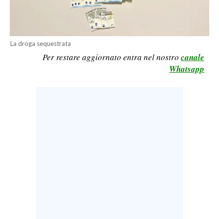
LAVORO
BANDI
La droga sequestrata
SPORT IN SARDEGNA
Per restare aggiornato entra nel nostro
canale
Whatsapp
SPORT
RISULTATI E CLASSIFICHE
CALCIO
CALCIO REGIONALE
BASKET
VOLLEY
MOTORI
TENNIS
ALTRI SPORT
CULTURA