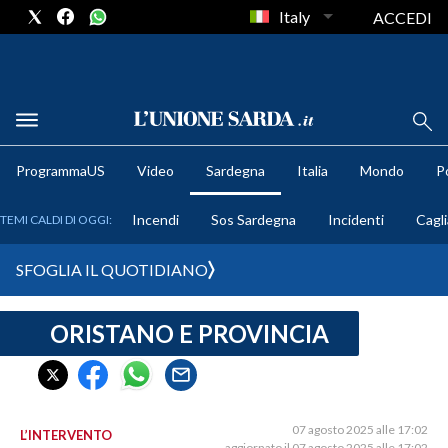
Italy
ACCEDI
METEO
ProgrammaUS
Video
Sardegna
Italia
Mondo
Po
COMUNI AL VOTO
Incendi
Sos Sardegna
Incidenti
Cagli
TEMI CALDI DI OGGI:
VIDEO
SFOGLIA IL QUOTIDIANO
FOTO
ORISTANO E PROVINCIA
CRONACA SARDEGNA
CAGLIARI
PROVINCIA DI CAGLIARI
SULCIS IGLESIENTE
07 agosto 2025 alle 17:02
L’INTERVENTO
aggiornato il 07 agosto 2025 alle 17:02