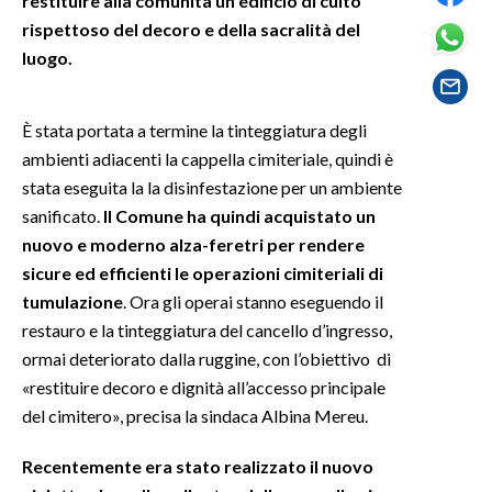
restituire alla comunità un edificio di culto
rispettoso del decoro e della sacralità del
SPETTACOLI
luogo.
GOSSIP
È stata portata a termine la tinteggiatura degli
SALUTE
ambienti adiacenti la cappella cimiteriale, quindi è
stata eseguita la la disinfestazione per un ambiente
SARDEGNA TURISMO
sanificato.
Il Comune ha quindi acquistato un
nuovo e moderno alza-feretri per rendere
SARDI NEL MONDO
sicure ed efficienti le operazioni cimiteriali di
NOTIZIE
tumulazione
. Ora gli operai stanno eseguendo il
EVENTI
restauro e la tinteggiatura del cancello d’ingresso,
ormai deteriorato dalla ruggine, con l’obiettivo di
#CARAUNIONE
«restituire decoro e dignità all’accesso principale
del cimitero», precisa la sindaca Albina Mereu.
3 MINUTI CON
Recentemente era stato realizzato il nuovo
INSULARITÀ