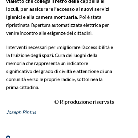
vialetto che collega il retro della cappella ai
loculi, per assicurare l’accesso ai nuovi servizi
INFO AZIENDE
igienici e alla camera mortuaria.
Poi è stata
ABBONATI
ripristinata l’apertura automatizzata elettrica per
venire incontro alle esigenze dei cittadini.
ANNUNCI
NECROLOGI
Interventi necessari per «migliorare l’accessibilità e
PUBBLICITÀ
la fruizione degli spazi. Cura dei luoghi della
SPIAGGE
memoria che rappresenta un indicatore
STORE
significativo del grado di civiltà e attenzione di una
comunità verso le proprie radici», sottolinea la
prima cittadina.
© Riproduzione riservata
Joseph Pintus