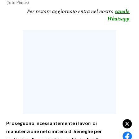
(foto Pintus)
LAVORO
Per restare aggiornato entra nel nostro
canale
Whatsapp
BANDI
SPORT IN SARDEGNA
SPORT
RISULTATI E CLASSIFICHE
CALCIO
CALCIO REGIONALE
BASKET
VOLLEY
MOTORI
TENNIS
Proseguono incessantemente i lavori di
ALTRI SPORT
manutenzione nel cimitero di Seneghe per
CULTURA