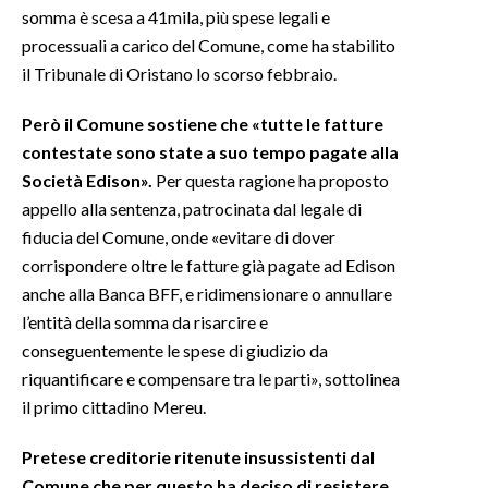
somma è scesa a 41mila, più spese legali e
processuali a carico del Comune, come ha stabilito
INFO AZIENDE
il Tribunale di Oristano lo scorso febbraio.
ABBONATI
ANNUNCI
Però il Comune sostiene che «tutte le fatture
NECROLOGI
contestate sono state a suo tempo pagate alla
Società Edison».
Per questa ragione ha proposto
PUBBLICITÀ
appello alla sentenza, patrocinata dal legale di
SPIAGGE
fiducia del Comune, onde «evitare di dover
STORE
corrispondere oltre le fatture già pagate ad Edison
anche alla Banca BFF, e ridimensionare o annullare
l’entità della somma da risarcire e
conseguentemente le spese di giudizio da
riquantificare e compensare tra le parti», sottolinea
il primo cittadino Mereu.
Pretese creditorie ritenute insussistenti dal
Comune che per questo ha deciso di resistere