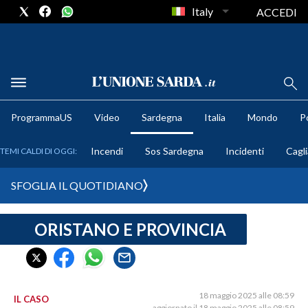
Italy
ACCEDI
METEO
ProgrammaUS
Video
Sardegna
Italia
Mondo
Po
COMUNI AL VOTO
Incendi
Sos Sardegna
Incidenti
Cagli
TEMI CALDI DI OGGI:
VIDEO
SFOGLIA IL QUOTIDIANO
FOTO
ORISTANO E PROVINCIA
CRONACA SARDEGNA
CAGLIARI
PROVINCIA DI CAGLIARI
SULCIS IGLESIENTE
18 maggio 2025 alle 08:59
IL CASO
aggiornato il 18 maggio 2025 alle 08:59