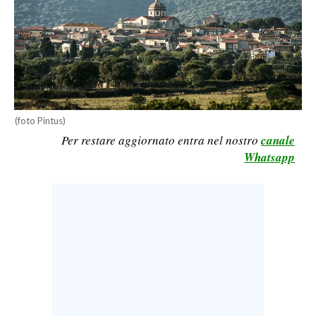
LAVORO
BANDI
SPORT IN SARDEGNA
SPORT
(foto Pintus)
RISULTATI E CLASSIFICHE
Per restare aggiornato entra nel nostro
canale
CALCIO
Whatsapp
CALCIO REGIONALE
BASKET
VOLLEY
MOTORI
TENNIS
ALTRI SPORT
CULTURA