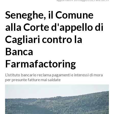
MEDIO CAMPIDANO
ORISTANO E PROVINCIA
Seneghe, il Comune
SASSARI E PROVINCIA
alla Corte d'appello di
GALLURA
NUORO E PROVINCIA
Cagliari contro la
OGLIASTRA
Banca
AGENDA
Farmafactoring
CRONACA
ITALIA
L’istituto bancario reclama pagamenti e interessi di mora
MONDO
per presunte fatture mai saldate
POLITICA
ECONOMIA
SERVIZI ALLE IMPRESE