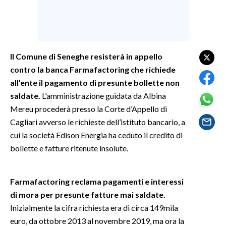
SPETTACOLI
GOSSIP
Il Comune di Seneghe resisterà in appello
contro la banca Farmafactoring che richiede
SALUTE
all’ente il pagamento di presunte bollette non
SARDEGNA TURISMO
saldate.
L'amministrazione guidata da Albina
Mereu procederà presso la Corte d’Appello di
SARDI NEL MONDO
Cagliari avverso le richieste dell’istituto bancario, a
cui la società Edison Energia ha ceduto il credito di
NOTIZIE
bollette e fatture ritenute insolute.
EVENTI
#CARAUNIONE
Farmafactoring reclama pagamenti e interessi
di mora per presunte fatture mai saldate.
3 MINUTI CON
Inizialmente la cifra richiesta era di circa 149mila
euro, da ottobre 2013 al novembre 2019, ma ora la
INSULARITÀ