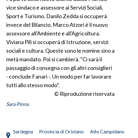
vice sindaco e assessore ai Servizi Sociali,
INFO AZIENDE
Sport e Turismo. Danilo Zedda si occuperà
ABBONATI
invece del Bilancio. Marco Atzori è il nuovo
assessore all'Ambiente e all'Agricoltura.
ANNUNCI
Viviana Pili si occuperà di Istruzione, servizi
NECROLOGI
sociali e cultura. Queste sono le nomine sino a
PUBBLICITÀ
metà mandato. Poi si cambierà. "Ci sarà il
SPIAGGE
passaggio di consegna con gli altri consiglieri
STORE
- conclude Fanari -. Un modo per far lavorare
tutti allo stesso modo".
© Riproduzione riservata
Sara Pinna
Sardegna
Provincia di Oristano
Alto Campidano