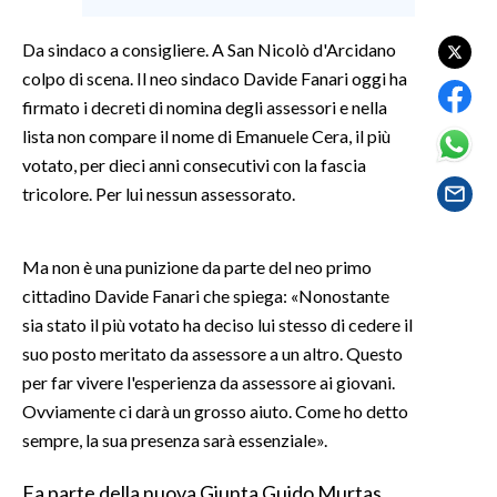
Da sindaco a consigliere. A San Nicolò d'Arcidano
SPETTACOLI
colpo di scena. Il neo sindaco Davide Fanari oggi ha
GOSSIP
firmato i decreti di nomina degli assessori e nella
lista non compare il nome di Emanuele Cera, il più
SALUTE
votato, per dieci anni consecutivi con la fascia
tricolore. Per lui nessun assessorato.
SARDEGNA TURISMO
SARDI NEL MONDO
Ma non è una punizione da parte del neo primo
cittadino Davide Fanari che spiega: «Nonostante
NOTIZIE
sia stato il più votato ha deciso lui stesso di cedere il
EVENTI
suo posto meritato da assessore a un altro. Questo
per far vivere l'esperienza da assessore ai giovani.
#CARAUNIONE
Ovviamente ci darà un grosso aiuto. Come ho detto
3 MINUTI CON
sempre, la sua presenza sarà essenziale».
Fa parte della nuova Giunta Guido Murtas,
INSULARITÀ