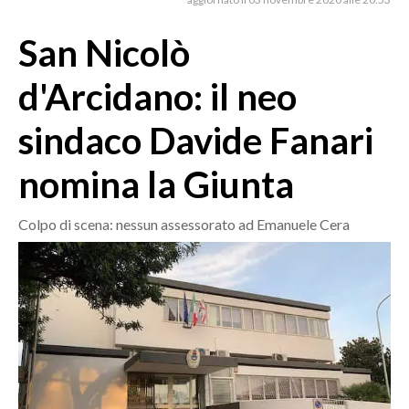
MEDIO CAMPIDANO
ORISTANO E PROVINCIA
San Nicolò
SASSARI E PROVINCIA
d'Arcidano: il neo
GALLURA
NUORO E PROVINCIA
sindaco Davide Fanari
OGLIASTRA
nomina la Giunta
AGENDA
CRONACA
Colpo di scena: nessun assessorato ad Emanuele Cera
ITALIA
MONDO
POLITICA
ECONOMIA
SERVIZI ALLE IMPRESE