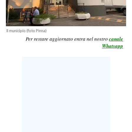
LAVORO
BANDI
Il municipio (foto Pinna)
SPORT IN SARDEGNA
Per restare aggiornato entra nel nostro
canale
Whatsapp
SPORT
RISULTATI E CLASSIFICHE
CALCIO
CALCIO REGIONALE
BASKET
VOLLEY
MOTORI
TENNIS
ALTRI SPORT
CULTURA