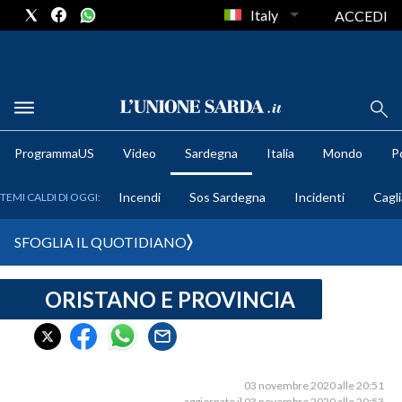
Italy
ACCEDI
METEO
ProgrammaUS
Video
Sardegna
Italia
Mondo
Po
COMUNI AL VOTO
Incendi
Sos Sardegna
Incidenti
Cagli
TEMI CALDI DI OGGI:
VIDEO
SFOGLIA IL QUOTIDIANO
FOTO
ORISTANO E PROVINCIA
CRONACA SARDEGNA
CAGLIARI
PROVINCIA DI CAGLIARI
SULCIS IGLESIENTE
03 novembre 2020 alle 20:51
aggiornato il 03 novembre 2020 alle 20:53