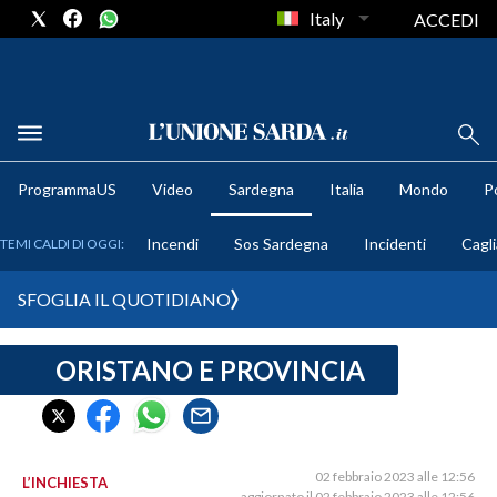
Italy
ACCEDI
METEO
ProgrammaUS
Video
Sardegna
Italia
Mondo
Po
COMUNI AL VOTO
Incendi
Sos Sardegna
Incidenti
Cagli
TEMI CALDI DI OGGI:
VIDEO
SFOGLIA IL QUOTIDIANO
FOTO
ORISTANO E PROVINCIA
CRONACA SARDEGNA
CAGLIARI
PROVINCIA DI CAGLIARI
SULCIS IGLESIENTE
02 febbraio 2023 alle 12:56
L’INCHIESTA
aggiornato il 02 febbraio 2023 alle 12:56