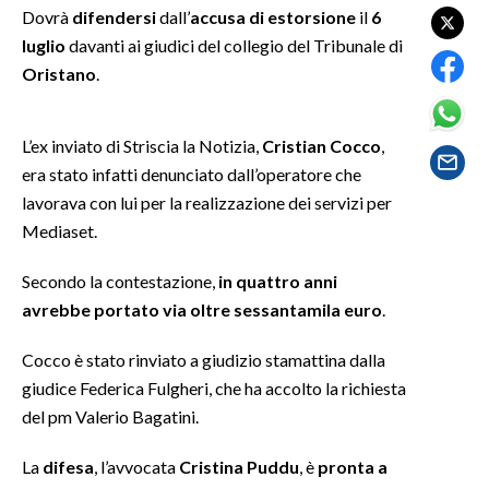
Dovrà
difendersi
dall’
accusa di estorsione
il
6
luglio
davanti ai giudici del collegio del Tribunale di
SPETTACOLI
Oristano
.
GOSSIP
L’ex inviato di Striscia la Notizia,
Cristian Cocco
,
SALUTE
era stato infatti denunciato dall’operatore che
lavorava con lui per la realizzazione dei servizi per
SARDEGNA TURISMO
Mediaset.
SARDI NEL MONDO
Secondo la contestazione,
in quattro anni
NOTIZIE
avrebbe portato via oltre sessantamila euro
.
EVENTI
Cocco è stato rinviato a giudizio stamattina dalla
#CARAUNIONE
giudice Federica Fulgheri, che ha accolto la richiesta
del pm Valerio Bagatini.
3 MINUTI CON
La
difesa
, l’avvocata
Cristina Puddu
, è
pronta a
INSULARITÀ