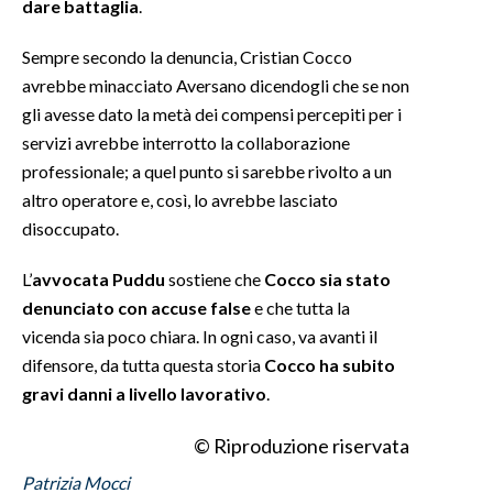
dare battaglia
.
INFO AZIENDE
Sempre secondo la denuncia, Cristian Cocco
ABBONATI
avrebbe minacciato Aversano dicendogli che se non
gli avesse dato la metà dei compensi percepiti per i
ANNUNCI
servizi avrebbe interrotto la collaborazione
NECROLOGI
professionale; a quel punto si sarebbe rivolto a un
PUBBLICITÀ
altro operatore e, così, lo avrebbe lasciato
SPIAGGE
disoccupato.
STORE
L’
avvocata Puddu
sostiene che
Cocco sia stato
denunciato con accuse false
e che tutta la
vicenda sia poco chiara. In ogni caso, va avanti il
difensore, da tutta questa storia
Cocco ha subito
gravi danni a livello lavorativo
.
© Riproduzione riservata
Patrizia Mocci