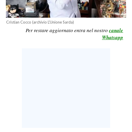
LAVORO
BANDI
Cristian Cocco (archivio L'Unione Sarda)
Per restare aggiornato entra nel nostro
canale
SPORT IN SARDEGNA
Whatsapp
SPORT
RISULTATI E CLASSIFICHE
CALCIO
CALCIO REGIONALE
BASKET
VOLLEY
MOTORI
TENNIS
ALTRI SPORT
CULTURA