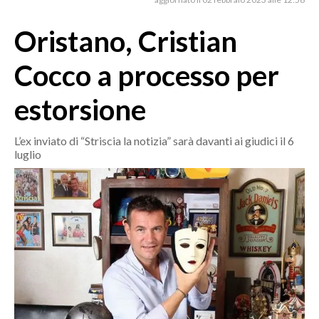
MEDIO CAMPIDANO
ORISTANO E PROVINCIA
Oristano, Cristian
SASSARI E PROVINCIA
Cocco a processo per
GALLURA
NUORO E PROVINCIA
estorsione
OGLIASTRA
AGENDA
L’ex inviato di “Striscia la notizia” sarà davanti ai giudici il 6
luglio
CRONACA
ITALIA
MONDO
POLITICA
ECONOMIA
SERVIZI ALLE IMPRESE