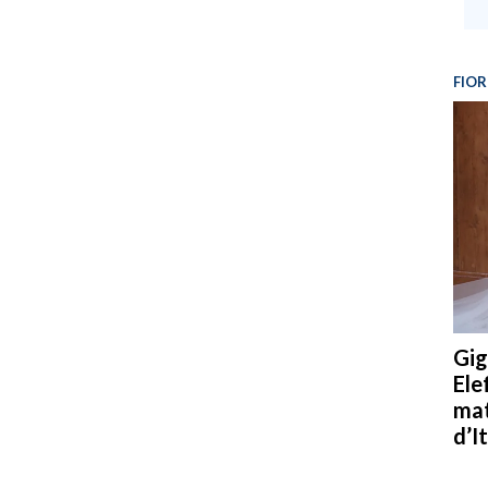
FIOR
Gig
Ele
mat
d’It