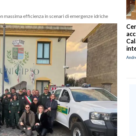
n massima efficienza in scenari di emergenze idriche
Cen
acc
Cal
int
Andr