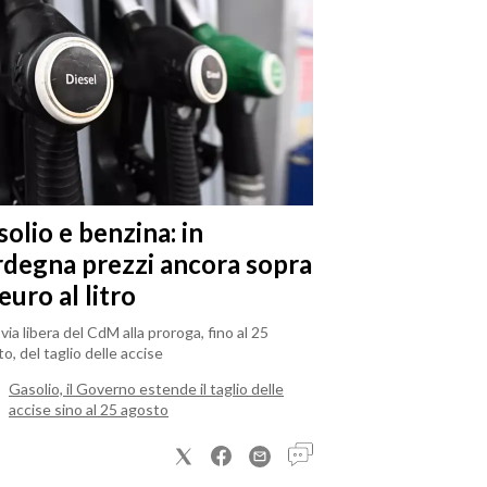
olio e benzina: in
rdegna prezzi ancora sopra
 euro al litro
il via libera del CdM alla proroga, fino al 25
o, del taglio delle accise
Gasolio, il Governo estende il taglio delle
accise sino al 25 agosto