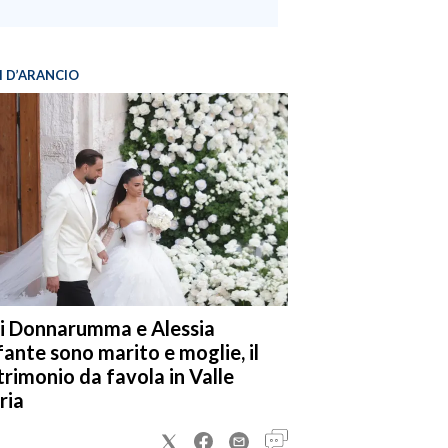
I D’ARANCIO
i Donnarumma e Alessia
fante sono marito e moglie, il
rimonio da favola in Valle
ria