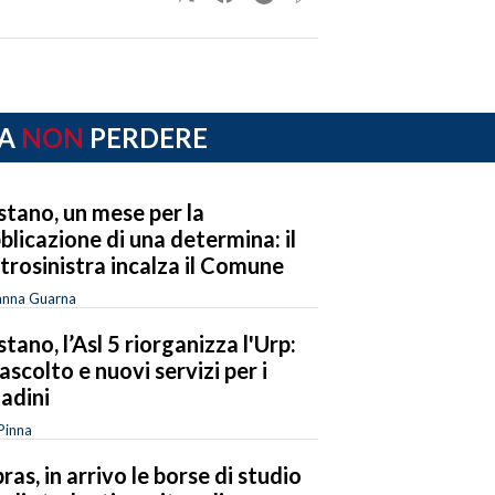
A
NON
PERDERE
stano, un mese per la
blicazione di una determina: il
trosinistra incalza il Comune
anna Guarna
stano, l’Asl 5 riorganizza l'Urp:
 ascolto e nuovi servizi per i
tadini
Pinna
ras, in arrivo le borse di studio