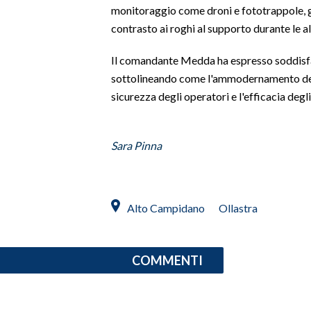
monitoraggio come droni e fototrappole, gar
contrasto ai roghi al supporto durante le al
INFO AZIENDE
ABBONATI
Il comandante Medda ha espresso soddisfaz
ANNUNCI
sottolineando come l'ammodernamento del 
NECROLOGI
sicurezza degli operatori e l'efficacia degli
PUBBLICITÀ
SPIAGGE
Sara Pinna
STORE
Alto Campidano
Ollastra
COMMENTI