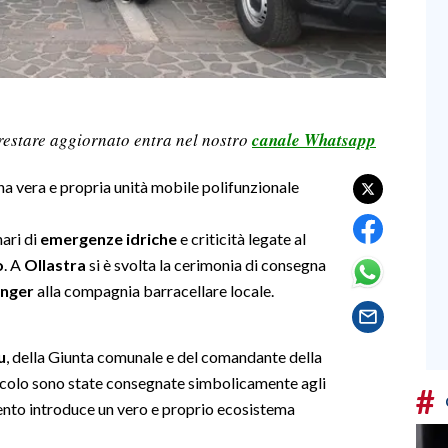
restare aggiornato entra nel nostro
canale Whatsapp
a vera e propria unità mobile polifunzionale
ari di
emergenze idriche
e criticità legate al
o
. A
Ollastra
si è svolta la cerimonia di consegna
anger
alla compagnia barracellare locale.
u
, della Giunta comunale e del comandante della
icolo sono state consegnate simbolicamente agli
#
mento introduce un vero e proprio ecosistema