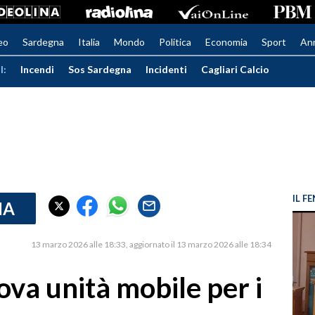
eo
Sardegna
Italia
Mondo
Politica
Economia
Sport
An
I:
Incendi
Sos Sardegna
Incidenti
Cagliari Calcio
IL 
IA
13 marzo 2026 alle 18:33
aggiornato il 13 marzo 2026 alle 18:34
ova unità mobile per i