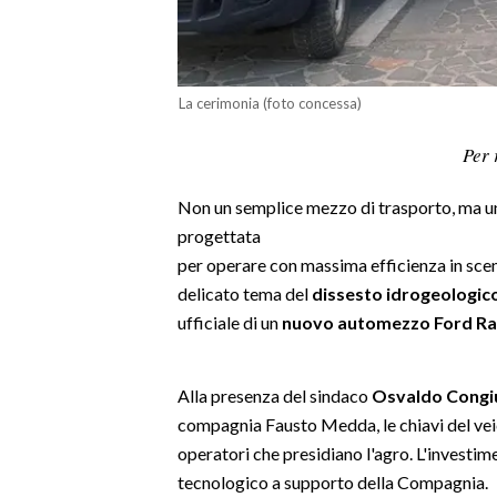
LAVORO
BANDI
La cerimonia (foto concessa)
SPORT IN SARDEGNA
Per 
SPORT
Non un semplice mezzo di trasporto, ma un
RISULTATI E CLASSIFICHE
progettata
CALCIO
per operare con massima efficienza in scen
CALCIO REGIONALE
delicato tema del
dissesto idrogeologic
BASKET
ufficiale di un
nuovo automezzo Ford R
VOLLEY
MOTORI
Alla presenza del sindaco
Osvaldo Congi
TENNIS
compagnia Fausto Medda, le chiavi del ve
ALTRI SPORT
operatori che presidiano l'agro. L'investi
tecnologico a supporto della Compagnia.
CULTURA