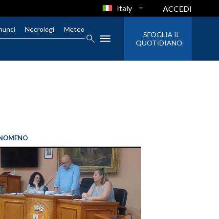
Italy
ACCEDI
nunci
Necrologi
Meteo
SFOGLIA IL
QUOTIDIANO
FENOMENO