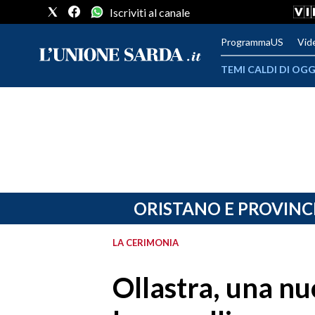
Iscriviti al canale
ProgrammaUS
Vid
TEMI CALDI DI OGG
METEO
COMUNI AL VOTO
VIDEO
FOTO
ORISTANO E PROVINC
CRONACA SARDEGNA
LA CERIMONIA
CAGLIARI
Ollastra, una nu
PROVINCIA DI CAGLIARI
SULCIS IGLESIENTE