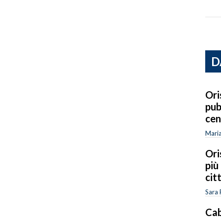
D
Ori
pub
cen
Mari
Ori
più
cit
Sara 
Cab