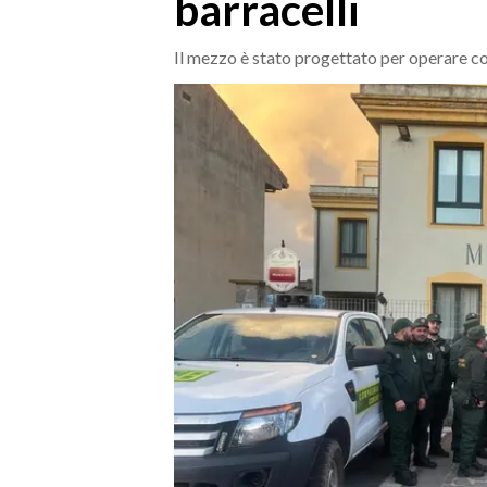
barracelli
MEDIO CAMPIDANO
ORISTANO E PROVINCIA
Il mezzo è stato progettato per operare co
SASSARI E PROVINCIA
GALLURA
NUORO E PROVINCIA
OGLIASTRA
AGENDA
CRONACA
ITALIA
MONDO
POLITICA
ECONOMIA
SERVIZI ALLE IMPRESE