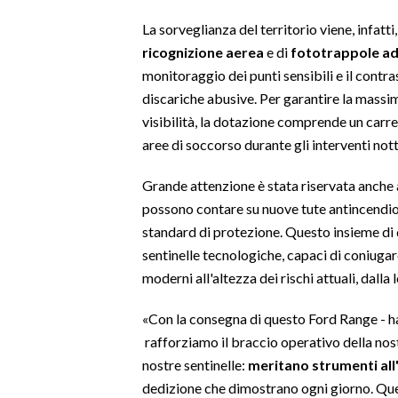
La sorveglianza del territorio viene, infatt
SPETTACOLI
ricognizione aerea
e di
fototrappole ad 
monitoraggio dei punti sensibili e il contras
GOSSIP
discariche abusive. Per garantire la massim
visibilità, la dotazione comprende un carrel
SALUTE
aree di soccorso durante gli interventi nott
SARDEGNA TURISMO
Grande attenzione è stata riservata anche 
possono contare su nuove tute antincendio 
SARDI NEL MONDO
standard di protezione. Questo insieme di d
NOTIZIE
sentinelle tecnologiche, capaci di coniugar
EVENTI
moderni all'altezza dei rischi attuali, dalla l
#CARAUNIONE
«Con la consegna di questo Ford Range - ha
rafforziamo il braccio operativo della nos
3 MINUTI CON
nostre sentinelle:
meritano strumenti all'
dedizione che dimostrano ogni giorno. Que
INSULARITÀ