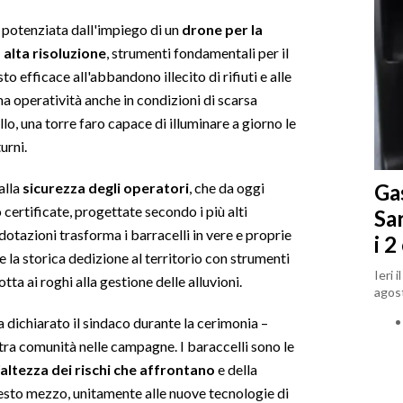
i, potenziata dall'impiego di un
drone per la
alta risoluzione
, strumenti fondamentali per il
to efficace all'abbandono illecito di rifiuti e alle
a operatività anche in condizioni di scarsa
lo, una torre faro capace di illuminare a giorno le
urni.
Gas
alla
sicurezza degli operatori
, che da oggi
certificate, progettate secondo i più alti
Sa
otazioni trasforma i barracelli in vere e proprie
i 2
e la storica dedizione al territorio con strumenti
Ieri 
otta ai roghi alla gestione delle alluvioni.
agost
 dichiarato il sindaco durante la cerimonia –
tra comunità nelle campagne. I baraccelli sono le
altezza dei rischi che affrontano
e della
sto mezzo, unitamente alle nuove tecnologie di