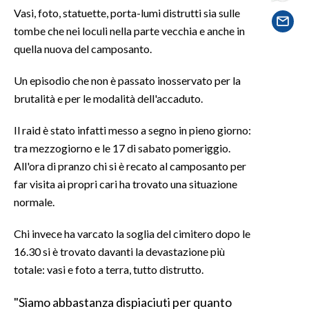
Vasi, foto, statuette, porta-lumi distrutti sia sulle
tombe che nei loculi nella parte vecchia e anche in
SPETTACOLI
quella nuova del camposanto.
GOSSIP
Un episodio che non è passato inosservato per la
SALUTE
brutalità e per le modalità dell'accaduto.
Il raid è stato infatti messo a segno in pieno giorno:
SARDEGNA TURISMO
tra mezzogiorno e le 17 di sabato pomeriggio.
SARDI NEL MONDO
All'ora di pranzo chi si è recato al camposanto per
far visita ai propri cari ha trovato una situazione
NOTIZIE
normale.
EVENTI
Chi invece ha varcato la soglia del cimitero dopo le
#CARAUNIONE
16.30 si è trovato davanti la devastazione più
totale: vasi e foto a terra, tutto distrutto.
3 MINUTI CON
"Siamo abbastanza dispiaciuti per quanto
INSULARITÀ