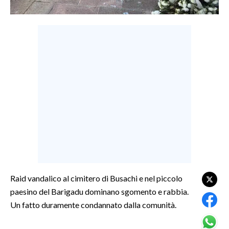
LAVORO
BANDI
SPORT IN SARDEGNA
SPORT
RISULTATI E CLASSIFICHE
CALCIO
CALCIO REGIONALE
BASKET
VOLLEY
MOTORI
Raid vandalico al cimitero di Busachi e nel piccolo
TENNIS
paesino del Barigadu dominano sgomento e rabbia.
ALTRI SPORT
Un fatto duramente condannato dalla comunità.
CULTURA