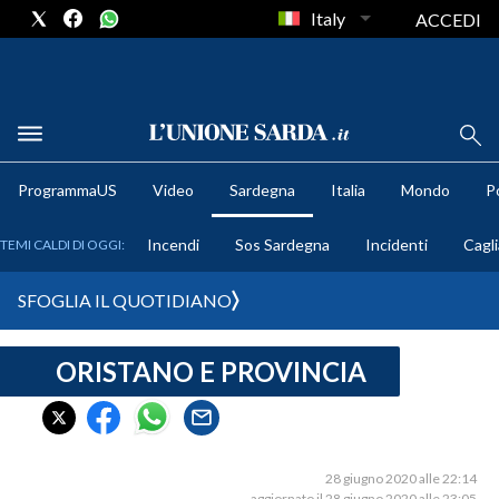
Italy
ACCEDI
METEO
ProgrammaUS
Video
Sardegna
Italia
Mondo
Po
COMUNI AL VOTO
Incendi
Sos Sardegna
Incidenti
Cagli
TEMI CALDI DI OGGI:
VIDEO
SFOGLIA IL QUOTIDIANO
FOTO
ORISTANO E PROVINCIA
CRONACA SARDEGNA
CAGLIARI
PROVINCIA DI CAGLIARI
SULCIS IGLESIENTE
28 giugno 2020 alle 22:14
aggiornato il 28 giugno 2020 alle 23:05