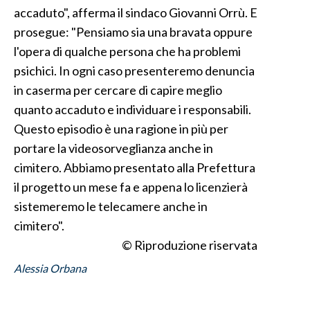
accaduto", afferma il sindaco Giovanni Orrù. E
INFO AZIENDE
prosegue: "Pensiamo sia una bravata oppure
l'opera di qualche persona che ha problemi
ABBONATI
psichici. In ogni caso presenteremo denuncia
ANNUNCI
in caserma per cercare di capire meglio
NECROLOGI
quanto accaduto e individuare i responsabili.
PUBBLICITÀ
Questo episodio è una ragione in più per
SPIAGGE
portare la videosorveglianza anche in
STORE
cimitero. Abbiamo presentato alla Prefettura
il progetto un mese fa e appena lo licenzierà
sistemeremo le telecamere anche in
cimitero".
© Riproduzione riservata
Alessia Orbana