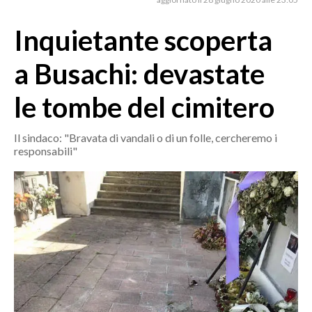
MEDIO CAMPIDANO
ORISTANO E PROVINCIA
Inquietante scoperta
SASSARI E PROVINCIA
a Busachi: devastate
GALLURA
NUORO E PROVINCIA
le tombe del cimitero
OGLIASTRA
AGENDA
Il sindaco: "Bravata di vandali o di un folle, cercheremo i
responsabili"
CRONACA
ITALIA
MONDO
POLITICA
ECONOMIA
SERVIZI ALLE IMPRESE