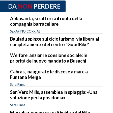
DA
NON
PERDERE
Abbasanta, si rafforza il ruolo della
compagnia barracellare
SERAFINO CORRIAS
Bauladu spinge sul cicloturismo: via libera al
completamento del centro "GoodBike"
Welfare, anziani e coesione sociale: le
priorità del nuovo mandato a Busachi
Cabras, inaugurate le discese a mare a
Funtana Meiga
Sara Pinna
San Vero Milis, assemblea in spiaggia: «Una
soluzione per la posidonia»
Sara Pinna
Marrubiu, nuovo caso di Febbre del Nilo