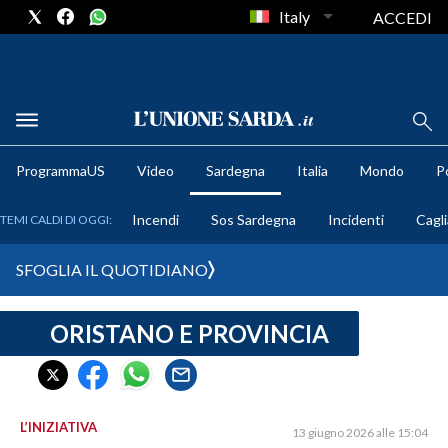
Italy
ACCEDI
METEO
ProgrammaUS
Video
Sardegna
Italia
Mondo
Po
COMUNI AL VOTO
Incendi
Sos Sardegna
Incidenti
Cagli
TEMI CALDI DI OGGI:
VIDEO
SFOGLIA IL QUOTIDIANO
FOTO
ORISTANO E PROVINCIA
CRONACA SARDEGNA
CAGLIARI
PROVINCIA DI CAGLIARI
SULCIS IGLESIENTE
L’INIZIATIVA
13 giugno 2026 alle 15:04