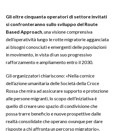
INFO AZIENDE
Gli oltre cinquanta operatori di settore invitati
ABBONATI
si confronteranno sullo sviluppo del Route
ANNUNCI
Based Approach
, una visione comprensiva
dell’operatività lungo le rotte migratorie agganciata
NECROLOGI
ai bisogni conosciuti e emergenti delle popolazioni
PUBBLICITÀ
in movimento, in vista di un suo progressivo
SPIAGGE
rafforzamento e ampliamento entro il 2030.
STORE
Gli organizzatori chiariscono: «Nella cornice
dell’azione umanitaria delle Società della Croce
Rossa che mira ad assicurare supporto e protezione
alle persone migranti, lo scopo dell’iniziativa è
quello di creare uno spazio di condivisione che
possa trarre beneficio e nuove prospettive dalle
realtà consolidate che operano ovunque per dare
risposte a chi affronta un percorso migratorio».