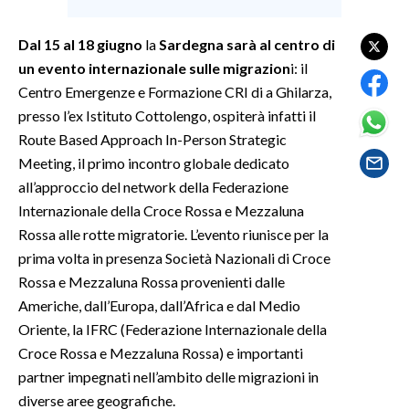
SPETTACOLI
Dal 15 al 18 giugno
la
Sardegna sarà al centro di
un evento internazionale sulle migrazion
i: il
GOSSIP
Centro Emergenze e Formazione CRI di a Ghilarza,
presso l’ex Istituto Cottolengo, ospiterà infatti il
SALUTE
Route Based Approach In-Person Strategic
Meeting, il primo incontro globale dedicato
SARDEGNA TURISMO
all’approccio del network della Federazione
Internazionale della Croce Rossa e Mezzaluna
SARDI NEL MONDO
Rossa alle rotte migratorie. L’evento riunisce per la
NOTIZIE
prima volta in presenza Società Nazionali di Croce
EVENTI
Rossa e Mezzaluna Rossa provenienti dalle
Americhe, dall’Europa, dall’Africa e dal Medio
#CARAUNIONE
Oriente, la IFRC (Federazione Internazionale della
Croce Rossa e Mezzaluna Rossa) e importanti
3 MINUTI CON
partner impegnati nell’ambito delle migrazioni in
diverse aree geografiche.
INSULARITÀ