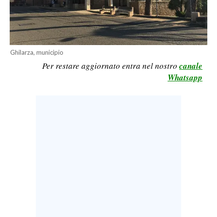
LAVORO
BANDI
SPORT IN SARDEGNA
Ghilarza, municipio
Per restare aggiornato entra nel nostro
canale
SPORT
Whatsapp
RISULTATI E CLASSIFICHE
CALCIO
CALCIO REGIONALE
BASKET
VOLLEY
MOTORI
TENNIS
ALTRI SPORT
CULTURA