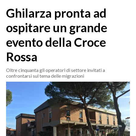
MEDIO CAMPIDANO
Ghilarza pronta ad
ORISTANO E PROVINCIA
SASSARI E PROVINCIA
ospitare un grande
GALLURA
evento della Croce
NUORO E PROVINCIA
OGLIASTRA
Rossa
AGENDA
Oltre cinquanta gli operatori di settore invitati a
CRONACA
confrontarsi sul tema delle migrazioni
ITALIA
MONDO
POLITICA
ECONOMIA
SERVIZI ALLE IMPRESE