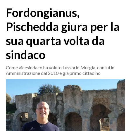
MEDIO CAMPIDANO
Fordongianus,
ORISTANO E PROVINCIA
SASSARI E PROVINCIA
Pischedda giura per la
GALLURA
sua quarta volta da
NUORO E PROVINCIA
OGLIASTRA
sindaco
AGENDA
Come vicesindaco ha voluto Lussorio Murgia, con lui in
CRONACA
Amministrazione dal 2010 e già primo cittadino
ITALIA
MONDO
POLITICA
ECONOMIA
SERVIZI ALLE IMPRESE