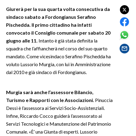
Giurerà per la sua quarta volta consecutiva da
SPETTACOLI
sindaco sabato a Fordongianus Serafino
Pischedda. Il primo cittadino ha infatti
GOSSIP
convocato il Consiglio comunale per sabato 20
giugno alle 11.
Intanto è già stata definita la
SALUTE
squadra che l’affiancherà nel corso del suo quarto
mandato. Come vicesindaco Serafino Pischedda ha
SARDEGNA TURISMO
voluto Lussorio Murgia, con lui in Amministrazione
SARDI NEL MONDO
dal 2010 e già sindaco di Fordongianus.
NOTIZIE
EVENTI
Murgia sarà anche l’assessore Bilancio,
Turismo e Rapporti con le Associazioni.
Pinuccia
#CARAUNIONE
Dessì è l’assessora ai Servizi Socio-Assistenziali.
Infine, Riccardo Cocco guiderà l’assessorato ai
3 MINUTI CON
Servizi Tecnologici e Manutenzione del Patrimonio
Comunale. «È’ una Giunta di esperti. Lussorio
INSULARITÀ