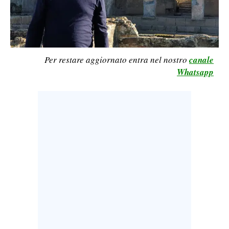
LAVORO
BANDI
SPORT IN SARDEGNA
Per restare aggiornato entra nel nostro
canale
Whatsapp
SPORT
RISULTATI E CLASSIFICHE
CALCIO
CALCIO REGIONALE
BASKET
VOLLEY
MOTORI
TENNIS
ALTRI SPORT
CULTURA