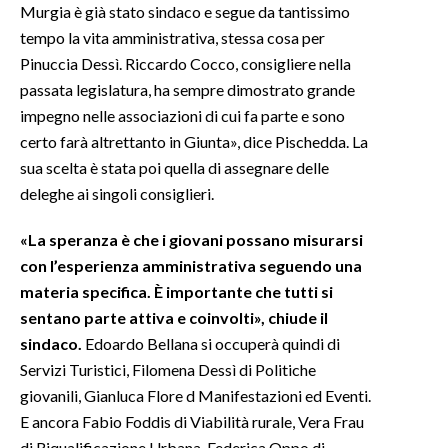
Murgia è già stato sindaco e segue da tantissimo
tempo la vita amministrativa, stessa cosa per
INFO AZIENDE
Pinuccia Dessì. Riccardo Cocco, consigliere nella
ABBONATI
passata legislatura, ha sempre dimostrato grande
ANNUNCI
impegno nelle associazioni di cui fa parte e sono
NECROLOGI
certo farà altrettanto in Giunta», dice Pischedda. La
PUBBLICITÀ
sua scelta è stata poi quella di assegnare delle
deleghe ai singoli consiglieri.
SPIAGGE
STORE
«La speranza è che i giovani possano misurarsi
con l’esperienza amministrativa seguendo una
materia specifica. È importante che tutti si
sentano parte attiva e coinvolti», chiude il
sindaco.
Edoardo Bellana si occuperà quindi di
Servizi Turistici, Filomena Dessì di Politiche
giovanili, Gianluca Flore d Manifestazioni ed Eventi.
E ancora Fabio Foddis di Viabilità rurale, Vera Frau
di Riqualificazione Urbana, Federica Oppo di