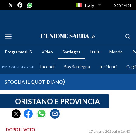
Italy
ACCEDI
METEO
ProgrammaUS
Video
Sardegna
Italia
Mondo
Po
COMUNI AL VOTO
Incendi
Sos Sardegna
Incidenti
Cagli
TEMI CALDI DI OGGI:
VIDEO
SFOGLIA IL QUOTIDIANO
FOTO
ORISTANO E PROVINCIA
CRONACA SARDEGNA
CAGLIARI
PROVINCIA DI CAGLIARI
SULCIS IGLESIENTE
DOPO IL VOTO
17 giugno 2026 alle 16:40