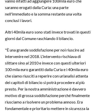
vanno infatti ad aggiungere 100mila euro che
saranno erogati dalla Curia: una parte
INFO AZIENDE
nell'immediato e la somma restante una volta
ABBONATI
conclusi i lavori.
ANNUNCI
Altri 40mila euro sono stati invece trovati in questi
NECROLOGI
giorni dal Comune raschiando il bilancio.
PUBBLICITÀ
SPIAGGE
"È una grande soddisfazione per noi riuscire ad
intervenire nel 2018. L'intervento rischiava di
STORE
slittare sino al 2010 e invece con questi ulteriori
100 mila euro garantiti dalla Curia e i 40mila euro
che siamo riusciti a reperire con un'analisi attenta
dei capitoli di bilancio si potrà procedere al più
presto. Per la nostra amministrazione è davvero
motivo di grossa soddisfazione perché finalmente
riusciamo a risolvere un problema annoso. Era
fondamentale e prioritario mettere in sicurezza la