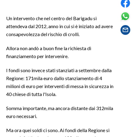
SPETTACOLI
Un intervento che nel centro del Barigadu si
attendeva dal 2012, anno in cui si è iniziato ad avere
GOSSIP
consapevolezza del rischio di crolli.
SALUTE
Allora non andò a buon fine la richiesta di
finanziamento per intervenire.
SARDEGNA TURISMO
I fondi sono invece stati stanziati a settembre dalla
SARDI NEL MONDO
Regione: 171mila euro dallo stanziamento di 4
NOTIZIE
milioni di euro per interventi di messa in sicurezza in
EVENTI
40 chiese di tutta l'Isola.
#CARAUNIONE
Somma importante, ma ancora distante dai 312mila
euro necessari.
3 MINUTI CON
Ma ora quei soldi ci sono. Ai fondi della Regione si
INSULARITÀ