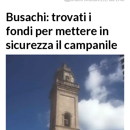
MEDIO CAMPIDANO
ORISTANO E PROVINCIA
Busachi: trovati i
SASSARI E PROVINCIA
fondi per mettere in
GALLURA
NUORO E PROVINCIA
sicurezza il campanile
OGLIASTRA
AGENDA
CRONACA
ITALIA
MONDO
POLITICA
ECONOMIA
SERVIZI ALLE IMPRESE