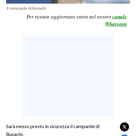
Il campanile di Busachi
LAVORO
Per restare aggiornato entra nel nostro
canale
BANDI
Whatsapp
SPORT IN SARDEGNA
SPORT
RISULTATI E CLASSIFICHE
CALCIO
CALCIO REGIONALE
BASKET
VOLLEY
MOTORI
TENNIS
ALTRI SPORT
Sarà messo presto in sicurezza il campanile di
Busachi.
CULTURA