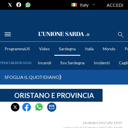
Italy
ACCEDI
METEO
ProgrammaUS
Video
Sardegna
Italia
Mondo
Po
COMUNI AL VOTO
Incendi
Sos Sardegna
Incidenti
Cagli
TEMI CALDI DI OGGI:
VIDEO
SFOGLIA IL QUOTIDIANO
FOTO
ORISTANO E PROVINCIA
CRONACA SARDEGNA
CAGLIARI
PROVINCIA DI CAGLIARI
SULCIS IGLESIENTE
14 ottobre 2017 alle 19:07
aggiornato il 14 ottobre 2017 alle 19:40