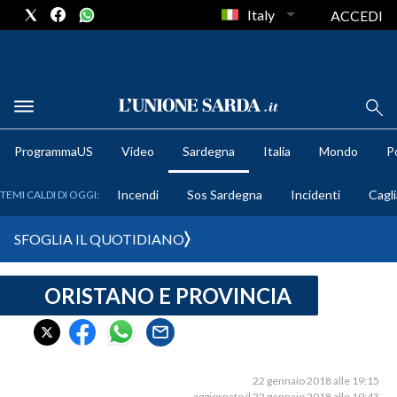
Italy
ACCEDI
METEO
ProgrammaUS
Video
Sardegna
Italia
Mondo
Po
COMUNI AL VOTO
Incendi
Sos Sardegna
Incidenti
Cagli
TEMI CALDI DI OGGI:
VIDEO
SFOGLIA IL QUOTIDIANO
FOTO
ORISTANO E PROVINCIA
CRONACA SARDEGNA
CAGLIARI
PROVINCIA DI CAGLIARI
SULCIS IGLESIENTE
22 gennaio 2018 alle 19:15
aggiornato il 22 gennaio 2018 alle 19:43