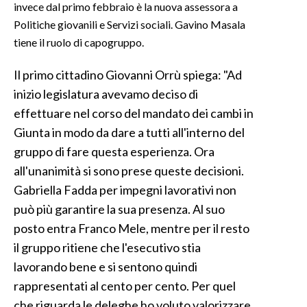
invece dal primo febbraio è la nuova assessora a
Politiche giovanili e Servizi sociali. Gavino Masala
INFO AZIENDE
tiene il ruolo di capogruppo.
ABBONATI
ANNUNCI
Il primo cittadino Giovanni Orrù spiega: "Ad
inizio legislatura avevamo deciso di
NECROLOGI
effettuare nel corso del mandato dei cambi in
PUBBLICITÀ
Giunta in modo da dare a tutti all'interno del
SPIAGGE
gruppo di fare questa esperienza. Ora
STORE
all'unanimità si sono prese queste decisioni.
Gabriella Fadda per impegni lavorativi non
può più garantire la sua presenza. Al suo
posto entra Franco Mele, mentre per il resto
il gruppo ritiene che l'esecutivo stia
lavorando bene e si sentono quindi
rappresentati al cento per cento. Per quel
che riguarda le deleghe ho voluto valorizzare