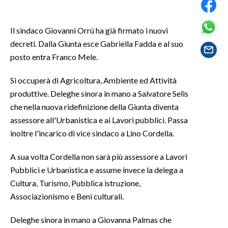
SPETTACOLI
Il sindaco Giovanni Orrù ha già firmato i nuovi
decreti. Dalla Giunta esce Gabriella Fadda e al suo
GOSSIP
posto entra Franco Mele.
SALUTE
Si occuperà di Agricoltura, Ambiente ed Attività
produttive. Deleghe sinora in mano a Salvatore Selis
SARDEGNA TURISMO
che nella nuova ridefinizione della Giunta diventa
assessore all'Urbanistica e ai Lavori pubblici. Passa
SARDI NEL MONDO
inoltre l'incarico di vice sindaco a Lino Cordella.
NOTIZIE
EVENTI
A sua volta Cordella non sarà più assessore a Lavori
Pubblici e Urbanistica e assume invece la delega a
#CARAUNIONE
Cultura, Turismo, Pubblica istruzione,
Associazionismo e Beni culturali.
3 MINUTI CON
Deleghe sinora in mano a Giovanna Palmas che
INSULARITÀ