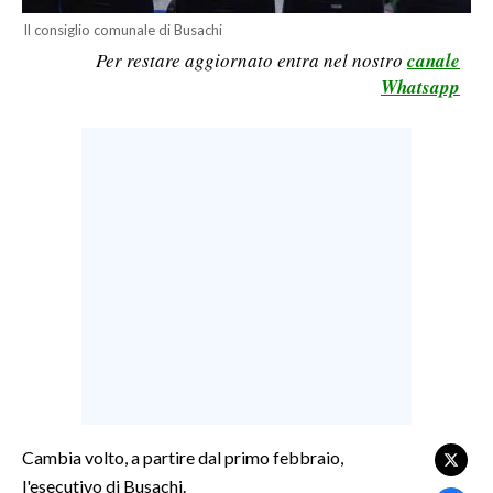
Il consiglio comunale di Busachi
LAVORO
Per restare aggiornato entra nel nostro
canale
BANDI
Whatsapp
SPORT IN SARDEGNA
SPORT
RISULTATI E CLASSIFICHE
CALCIO
CALCIO REGIONALE
BASKET
VOLLEY
MOTORI
TENNIS
ALTRI SPORT
Cambia volto, a partire dal primo febbraio,
l'esecutivo di Busachi.
CULTURA