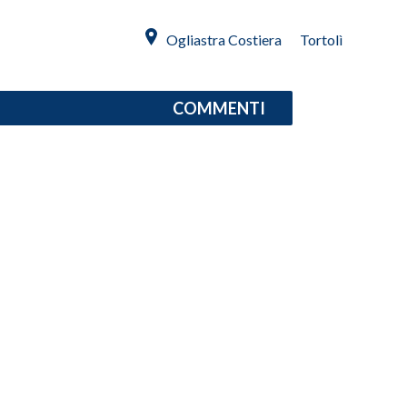
Ogliastra Costiera
Tortolì
SPETTACOLI
GOSSIP
COMMENTI
SALUTE
SARDEGNA TURISMO
SARDI NEL MONDO
NOTIZIE
EVENTI
#CARAUNIONE
3 MINUTI CON
INSULARITÀ