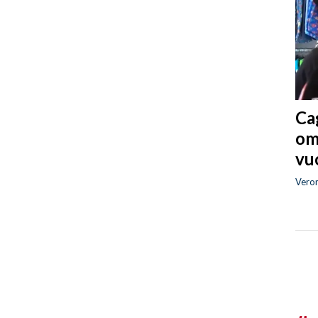
Cag
om
vuo
Vero