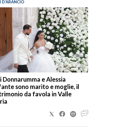
I D’ARANCIO
i Donnarumma e Alessia
fante sono marito e moglie, il
rimonio da favola in Valle
ria