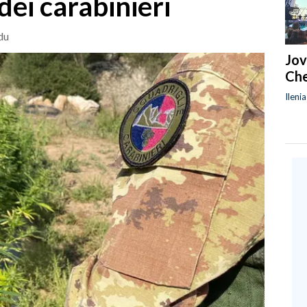
dei carabinieri
du
Jov
Che
Ileni