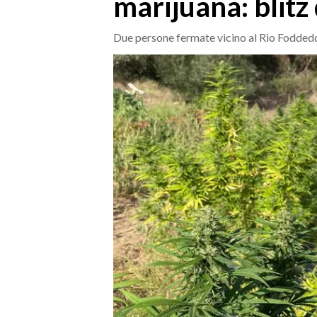
marijuana: blitz 
MEDIO CAMPIDANO
ORISTANO E PROVINCIA
Due persone fermate vicino al Rio Fodded
SASSARI E PROVINCIA
GALLURA
NUORO E PROVINCIA
OGLIASTRA
AGENDA
CRONACA
ITALIA
MONDO
POLITICA
ECONOMIA
SERVIZI ALLE IMPRESE