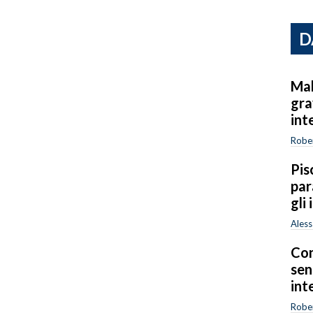
D
Mal
gra
int
Rober
Pis
par
gli
Ales
Con
sen
int
Rober