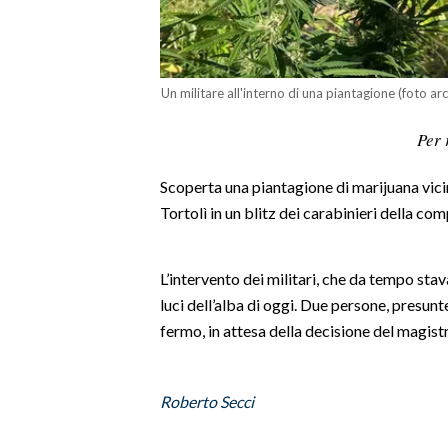
LAVORO
BANDI
Un militare all'interno di una piantagione (foto arc
SPORT IN SARDEGNA
Per 
SPORT
Scoperta una piantagione di marijuana vicin
RISULTATI E CLASSIFICHE
Tortolì in un blitz dei carabinieri della co
CALCIO
CALCIO REGIONALE
BASKET
L’intervento dei militari, che da tempo sta
luci dell’alba di oggi. Due persone, presunte 
VOLLEY
fermo, in attesa della decisione del magistr
MOTORI
TENNIS
ALTRI SPORT
Roberto Secci
CULTURA