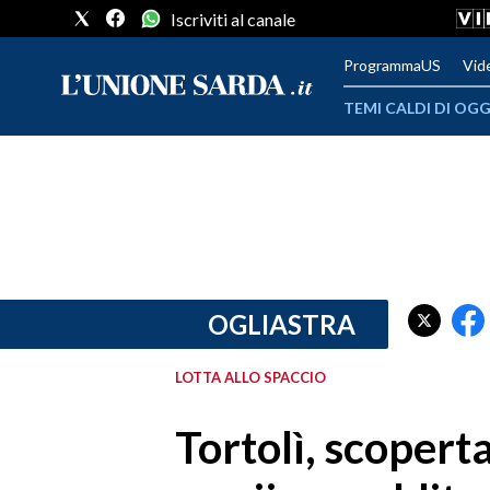
Iscriviti al canale
ProgrammaUS
Vid
TEMI CALDI DI OGG
METEO
COMUNI AL VOTO
VIDEO
FOTO
OGLIASTRA
CRONACA SARDEGNA
LOTTA ALLO SPACCIO
CAGLIARI
Tortolì, scopert
PROVINCIA DI CAGLIARI
SULCIS IGLESIENTE