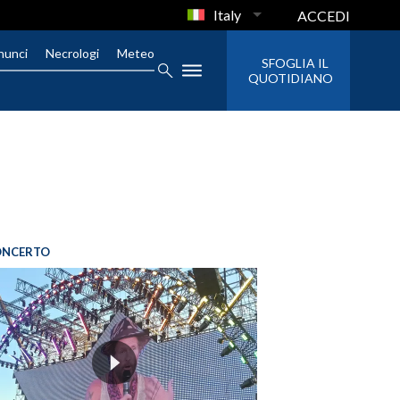
Italy
ACCEDI
nunci
Necrologi
Meteo
SFOGLIA IL
QUOTIDIANO
ONCERTO