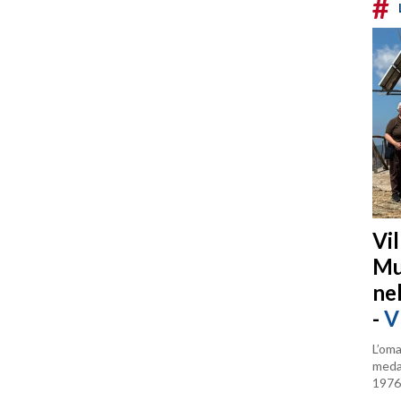
#
Vi
Mu
ne
-
V
L’oma
medag
1976