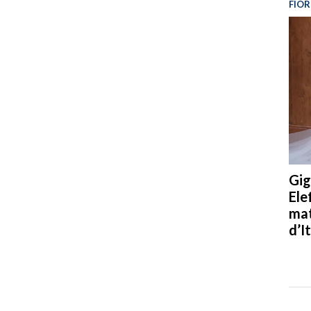
FIOR
Gig
Ele
mat
d’It