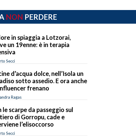
A
NON
PERDERE
ore in spiaggia a Lotzorai,
ve un 19enne: è in terapia
ensiva
to Secci
cine d’acqua dolce, nell’Isola un
adiso sotto assedio. E ora anche
 influencer frenano
sandra Ragas
 le scarpe da passeggio sul
tiero di Gorropu, cade e
erviene l’elisoccorso
to Secci