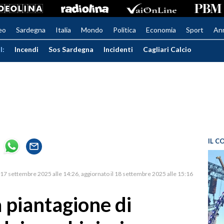
eo
Sardegna
Italia
Mondo
Politica
Economia
Sport
An
I:
Incendi
Sos Sardegna
Incidenti
Cagliari Calcio
IL C
17 settembre 2025 alle 14:26
aggiornato il 18 settembre 2025 alle 15:16
a piantagione di