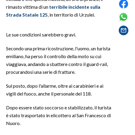
rimasto vittima di un
terribile incidente sulla
SPETTACOLI
Strada Statale 125
, in territorio di Urzulei.
GOSSIP
Le sue condizioni sarebbero gravi.
SALUTE
Secondo una prima ricostruzione, l'uomo, un turista
emiliano, ha perso il controllo della moto su cui
SARDEGNA TURISMO
viaggiava, andando a sbattere contro il guard-rail,
SARDI NEL MONDO
procurandosi una serie di fratture.
NOTIZIE
Sul posto, dopo l'allarme, oltre ai carabinieri e ai
EVENTI
vigili del fuoco, anche il personale del 118.
#CARAUNIONE
Dopo essere stato soccorso e stabilizzato, il turista
è stato trasportato in elicottero al San Francesco di
3 MINUTI CON
Nuoro.
INSULARITÀ