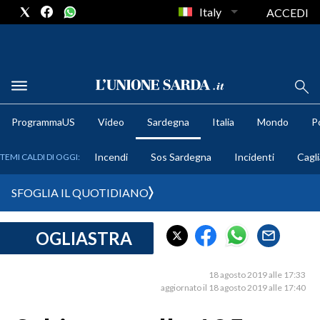
Italy
ACCEDI
METEO
ProgrammaUS
Video
Sardegna
Italia
Mondo
Po
COMUNI AL VOTO
Incendi
Sos Sardegna
Incidenti
Cagli
TEMI CALDI DI OGGI:
VIDEO
SFOGLIA IL QUOTIDIANO
FOTO
OGLIASTRA
CRONACA SARDEGNA
CAGLIARI
18 agosto 2019 alle 17:33
PROVINCIA DI CAGLIARI
aggiornato il 18 agosto 2019 alle 17:40
SULCIS IGLESIENTE