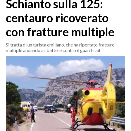
Schianto sulla 125:
MEDIO CAMPIDANO
ORISTANO E PROVINCIA
centauro ricoverato
SASSARI E PROVINCIA
con fratture multiple
GALLURA
NUORO E PROVINCIA
Si tratta di un turista emiliano, che ha riportato fratture
OGLIASTRA
multiple andando a sbattere contro il guard-rail
AGENDA
CRONACA
ITALIA
MONDO
POLITICA
ECONOMIA
SERVIZI ALLE IMPRESE