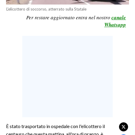
LAVORO
L'elicottero di soccorso, atterrato sulla Statale
Per restare aggiornato entra nel nostro
canale
BANDI
Whatsapp
SPORT IN SARDEGNA
SPORT
RISULTATI E CLASSIFICHE
CALCIO
CALCIO REGIONALE
BASKET
VOLLEY
MOTORI
TENNIS
ALTRI SPORT
È stato trasportato in ospedale con l'elicottero il
centauro che questa mattina, all'ora di pranzo, è
CULTURA