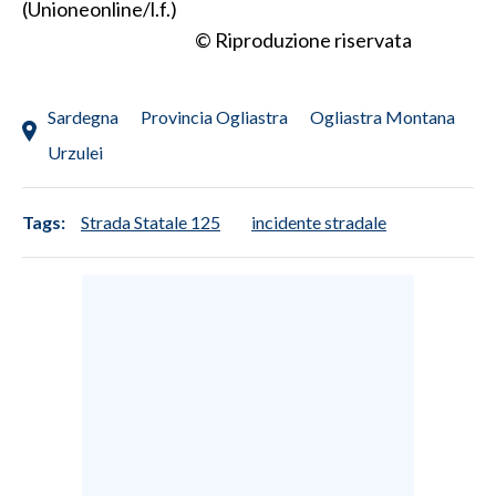
(Unioneonline/l.f.)
© Riproduzione riservata
INFO AZIENDE
ABBONATI
Sardegna
Provincia Ogliastra
Ogliastra Montana
ANNUNCI
NECROLOGI
Urzulei
PUBBLICITÀ
SPIAGGE
Tags:
Strada Statale 125
incidente stradale
STORE