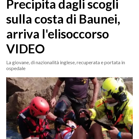
Precipita dagli scogli
MEDIO CAMPIDANO
ORISTANO E PROVINCIA
sulla costa di Baunei,
SASSARI E PROVINCIA
arriva l'elisoccorso
GALLURA
NUORO E PROVINCIA
VIDEO
OGLIASTRA
AGENDA
La giovane, di nazionalità inglese, recuperata e portata in
ospedale
CRONACA
ITALIA
MONDO
POLITICA
ECONOMIA
SERVIZI ALLE IMPRESE