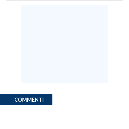
INFO AZIENDE
ABBONATI
ANNUNCI
NECROLOGI
PUBBLICITÀ
SPIAGGE
STORE
COMMENTI