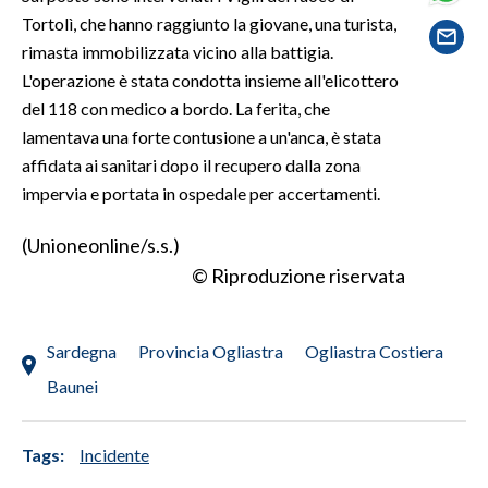
Tortolì, che hanno raggiunto la giovane, una turista,
SPETTACOLI
rimasta immobilizzata vicino alla battigia.
L'operazione è stata condotta insieme all'elicottero
GOSSIP
del 118 con medico a bordo. La ferita, che
lamentava una forte contusione a un'anca, è stata
SALUTE
affidata ai sanitari dopo il recupero dalla zona
impervia e portata in ospedale per accertamenti.
SARDEGNA TURISMO
(Unioneonline/s.s.)
SARDI NEL MONDO
© Riproduzione riservata
NOTIZIE
EVENTI
Sardegna
Provincia Ogliastra
Ogliastra Costiera
#CARAUNIONE
Baunei
3 MINUTI CON
Tags:
Incidente
INSULARITÀ