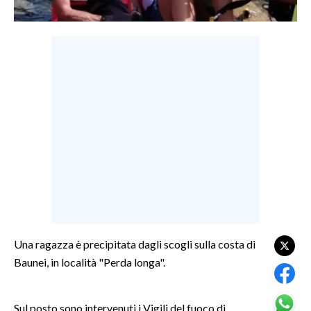
LAVORO
BANDI
SPORT IN SARDEGNA
SPORT
RISULTATI E CLASSIFICHE
CALCIO
CALCIO REGIONALE
BASKET
VOLLEY
MOTORI
Una ragazza è precipitata dagli scogli sulla costa di
TENNIS
Baunei, in località "Perda longa".
ALTRI SPORT
Sul posto sono intervenuti i Vigili del fuoco di
CULTURA