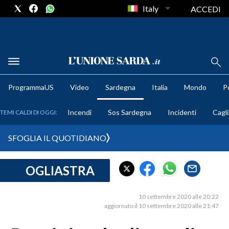
Italy
ACCEDI
METEO
ProgrammaUS
Video
Sardegna
Italia
Mondo
Po
COMUNI AL VOTO
Incendi
Sos Sardegna
Incidenti
Cagli
TEMI CALDI DI OGGI:
VIDEO
SFOGLIA IL QUOTIDIANO
FOTO
OGLIASTRA
CRONACA SARDEGNA
CAGLIARI
10 settembre 2020 alle 20:22
PROVINCIA DI CAGLIARI
aggiornato il 10 settembre 2020 alle 21:47
SULCIS IGLESIENTE