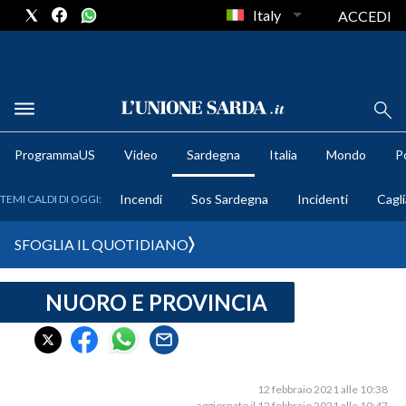
Italy
ACCEDI
METEO
ProgrammaUS
Video
Sardegna
Italia
Mondo
Po
COMUNI AL VOTO
Incendi
Sos Sardegna
Incidenti
Cagli
TEMI CALDI DI OGGI:
VIDEO
SFOGLIA IL QUOTIDIANO
FOTO
NUORO E PROVINCIA
CRONACA SARDEGNA
CAGLIARI
PROVINCIA DI CAGLIARI
SULCIS IGLESIENTE
12 febbraio 2021 alle 10:38
aggiornato il 12 febbraio 2021 alle 10:47