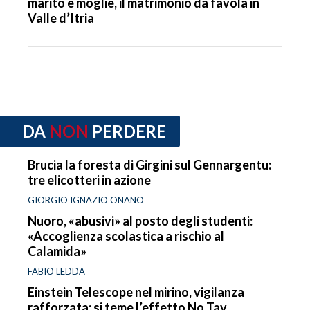
marito e moglie, il matrimonio da favola in
Valle d’Itria
DA
NON
PERDERE
Brucia la foresta di Girgini sul Gennargentu:
tre elicotteri in azione
GIORGIO IGNAZIO ONANO
Nuoro, «abusivi» al posto degli studenti:
«Accoglienza scolastica a rischio al
Calamida»
FABIO LEDDA
Einstein Telescope nel mirino, vigilanza
rafforzata: si teme l’effetto No Tav