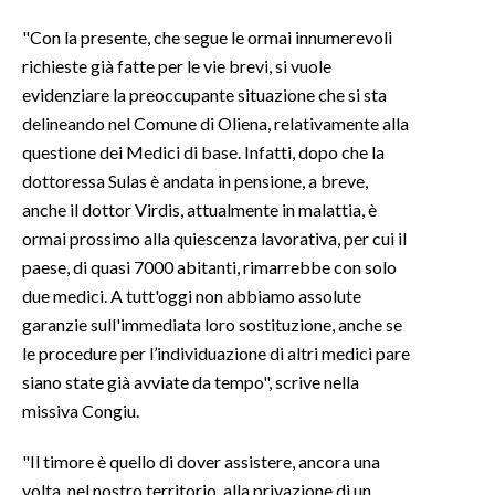
"Con la presente, che segue le ormai innumerevoli
INFO AZIENDE
richieste già fatte per le vie brevi, si vuole
ABBONATI
evidenziare la preoccupante situazione che si sta
ANNUNCI
delineando nel Comune di Oliena, relativamente alla
NECROLOGI
questione dei Medici di base. Infatti, dopo che la
dottoressa Sulas è andata in pensione, a breve,
PUBBLICITÀ
anche il dottor Virdis, attualmente in malattia, è
SPIAGGE
ormai prossimo alla quiescenza lavorativa, per cui il
STORE
paese, di quasi 7000 abitanti, rimarrebbe con solo
due medici. A tutt'oggi non abbiamo assolute
garanzie sull'immediata loro sostituzione, anche se
le procedure per l’individuazione di altri medici pare
siano state già avviate da tempo", scrive nella
missiva Congiu.
"Il timore è quello di dover assistere, ancora una
volta, nel nostro territorio, alla privazione di un