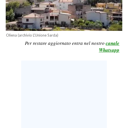
LAVORO
BANDI
SPORT IN SARDEGNA
Oliena (archivio L'Unione Sarda)
Per restare aggiornato entra nel nostro
canale
SPORT
Whatsapp
RISULTATI E CLASSIFICHE
CALCIO
CALCIO REGIONALE
BASKET
VOLLEY
MOTORI
TENNIS
ALTRI SPORT
CULTURA