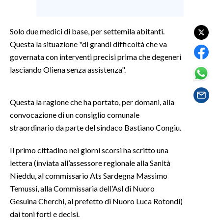
SPETTACOLI
Solo due medici di base, per settemila abitanti.
Questa la situazione "di grandi difficoltà che va
GOSSIP
governata con interventi precisi prima che degeneri
SALUTE
lasciando Oliena senza assistenza".
SARDEGNA TURISMO
Questa la ragione che ha portato, per domani, alla
convocazione di un consiglio comunale
SARDI NEL MONDO
straordinario da parte del sindaco Bastiano Congiu.
NOTIZIE
EVENTI
Il primo cittadino nei giorni scorsi ha scritto una
lettera (inviata all’assessore regionale alla Sanità
#CARAUNIONE
Nieddu, al commissario Ats Sardegna Massimo
Temussi, alla Commissaria dell’Asl di Nuoro
3 MINUTI CON
Gesuina Cherchi, al prefetto di Nuoro Luca Rotondi)
dai toni forti e decisi.
INSULARITÀ