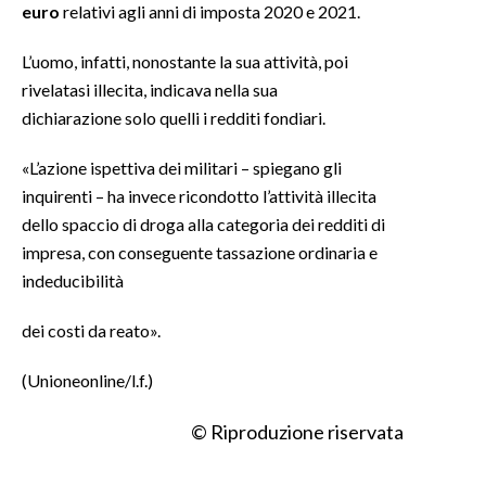
euro
relativi agli anni di imposta 2020 e 2021.
INFO AZIENDE
L’uomo, infatti, nonostante la sua attività, poi
ABBONATI
rivelatasi illecita, indicava nella sua
ANNUNCI
dichiarazione solo quelli i redditi fondiari.
NECROLOGI
«L’azione ispettiva dei militari – spiegano gli
PUBBLICITÀ
inquirenti – ha invece ricondotto l’attività illecita
SPIAGGE
dello spaccio di droga alla categoria dei redditi di
STORE
impresa, con conseguente tassazione ordinaria e
indeducibilità
dei costi da reato».
(Unioneonline/l.f.)
© Riproduzione riservata