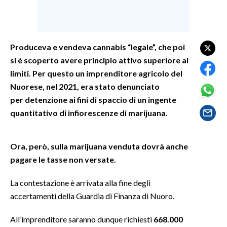
SPETTACOLI
Produceva e vendeva cannabis “legale”, che poi
GOSSIP
si è scoperto avere principio attivo superiore ai
SALUTE
limiti. Per questo un imprenditore agricolo del
Nuorese, nel 2021, era stato denunciato
SARDEGNA TURISMO
per detenzione ai fini di spaccio di un ingente
quantitativo di infiorescenze di marijuana.
SARDI NEL MONDO
NOTIZIE
Ora, però, sulla marijuana venduta dovrà anche
EVENTI
pagare le tasse non versate.
#CARAUNIONE
La contestazione è arrivata alla fine degli
accertamenti della Guardia di Finanza di Nuoro.
3 MINUTI CON
All’imprenditore saranno dunque richiesti
668.000
INSULARITÀ