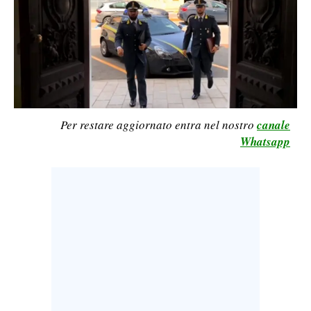
LAVORO
BANDI
SPORT IN SARDEGNA
SPORT
Per restare aggiornato entra nel nostro
canale
RISULTATI E CLASSIFICHE
Whatsapp
CALCIO
CALCIO REGIONALE
BASKET
VOLLEY
MOTORI
TENNIS
ALTRI SPORT
CULTURA