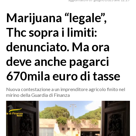
MEDIO CAMPIDANO
ORISTANO E PROVINCIA
Marijuana “legale”,
SASSARI E PROVINCIA
Thc sopra i limiti:
GALLURA
NUORO E PROVINCIA
denunciato. Ma ora
OGLIASTRA
deve anche pagarci
AGENDA
670mila euro di tasse
CRONACA
ITALIA
Nuova contestazione a un imprenditore agricolo finito nel
MONDO
mirino della Guardia di Finanza
POLITICA
ECONOMIA
SERVIZI ALLE IMPRESE