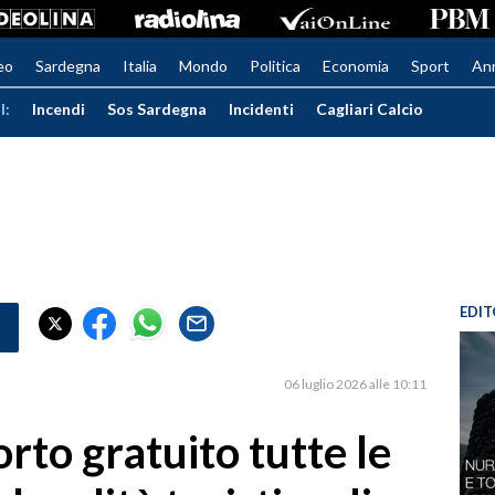
eo
Sardegna
Italia
Mondo
Politica
Economia
Sport
An
I:
Incendi
Sos Sardegna
Incidenti
Cagliari Calcio
EDIT
06 luglio 2026 alle 10:11
to gratuito tutte le