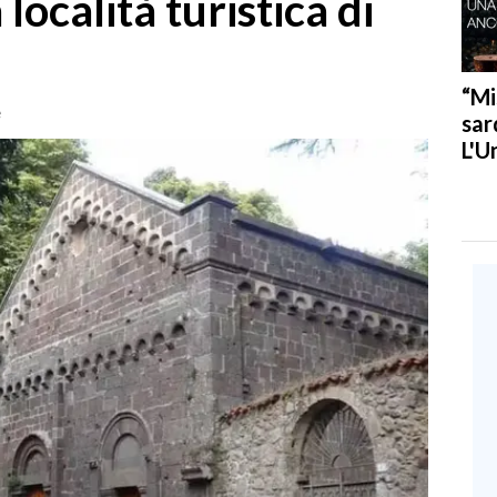
ocalità turistica di
“Mi
e
sar
L'U