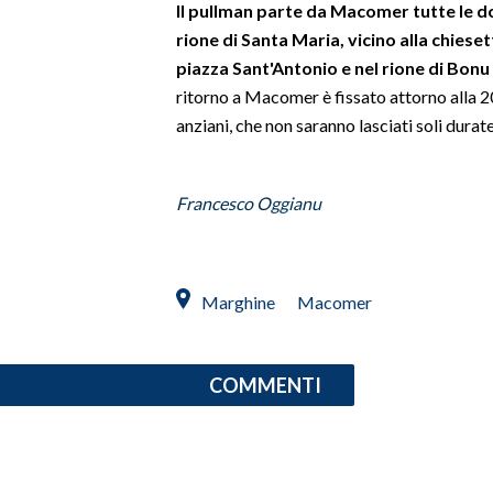
Il pullman parte da Macomer tutte le do
rione di Santa Maria, vicino alla chiese
SPETTACOLI
piazza Sant'Antonio e nel rione di Bonu
ritorno a Macomer è fissato attorno alla 2
GOSSIP
anziani, che non saranno lasciati soli durate
SALUTE
Francesco Oggianu
SARDEGNA TURISMO
SARDI NEL MONDO
NOTIZIE
Marghine
Macomer
EVENTI
#CARAUNIONE
COMMENTI
3 MINUTI CON
INSULARITÀ