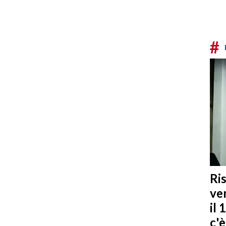
#
Ris
ven
il 
c'