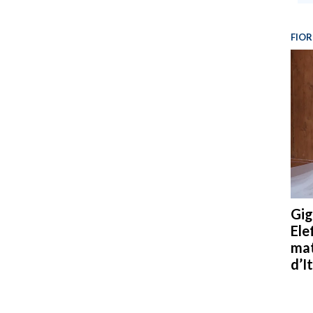
FIOR
Gig
Ele
mat
d’It