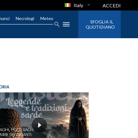
Italy
ACCEDI
nunci
Necrologi
Meteo
SFOGLIA IL
QUOTIDIANO
ORIA