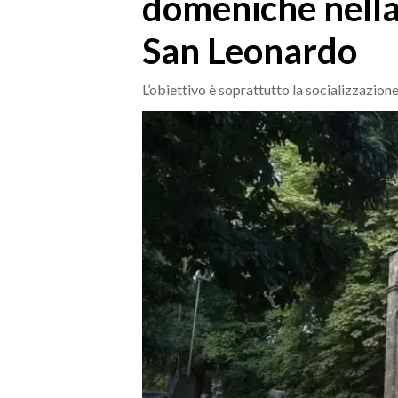
domeniche nella l
MEDIO CAMPIDANO
ORISTANO E PROVINCIA
San Leonardo
SASSARI E PROVINCIA
GALLURA
L’obiettivo è soprattutto la socializzazion
NUORO E PROVINCIA
OGLIASTRA
AGENDA
CRONACA
ITALIA
MONDO
POLITICA
ECONOMIA
SERVIZI ALLE IMPRESE