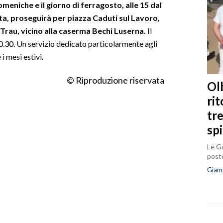
meniche e il giorno di ferragosto, alle 15 dal
tta, proseguirà per piazza Caduti sul Lavoro,
 Trau, vicino alla caserma Bechi Luserna.
Il
0.30. Un servizio dedicato particolarmente agli
 i mesi estivi.
© Riproduzione riservata
Olb
ri
tr
sp
Le Gu
posto
Giam