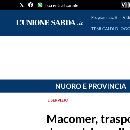
Iscriviti al canale
ProgrammaUS
Vid
TEMI CALDI DI OGG
METEO
COMUNI AL VOTO
VIDEO
FOTO
NUORO E PROVINCIA
CRONACA SARDEGNA
IL SERVIZIO
CAGLIARI
Macomer, traspor
PROVINCIA DI CAGLIARI
SULCIS IGLESIENTE