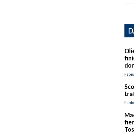
D
Oli
fin
do
Fabi
Sco
traf
Fabi
Mac
fie
Tos