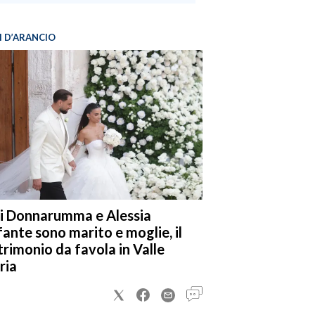
I D’ARANCIO
i Donnarumma e Alessia
fante sono marito e moglie, il
rimonio da favola in Valle
ria