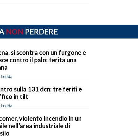
A
NON
PERDERE
ena, si scontra con un furgone e
isce contro il palo: ferita una
nna
o Ledda
ntro sulla 131 dcn: tre feriti e
fico in tilt
o Ledda
omer, violento incendio in un
nile nell’area industriale di
silo