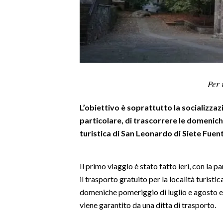
LAVORO
BANDI
SPORT IN SARDEGNA
SPORT
Per 
RISULTATI E CLASSIFICHE
L’obiettivo è soprattutto la socializzazi
CALCIO
particolare, di trascorrere le domeniche 
CALCIO REGIONALE
turistica di San Leonardo di Siete Fuen
BASKET
VOLLEY
Il primo viaggio è stato fatto ieri, con la p
MOTORI
il trasporto gratuito per la località turist
TENNIS
domeniche pomeriggio di luglio e agosto e n
ALTRI SPORT
viene garantito da una ditta di trasporto.
CULTURA